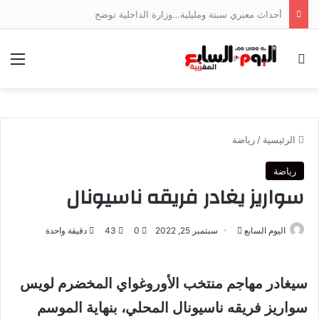
أحداث معبري سبتة ومليلية…وزارة الداخلية توضح
بحث عن
الق
الرئيسية
/
رياضة
رياضة
سواريز يغادر فريقه ناسيونال
أرسل
اليوم السابع
سبتمبر 25, 2022
0
43
دقيقة واحدة
بريدا
إلكترونيا
سيغادر مهاجم منتخب الأوروغواي المخضرم لويس
سواريز فريقه ناسيونال المحلي، بنهاية الموسم