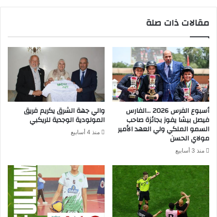
مقالات ذات صلة
أسبوع الفرس 2026 …الفارس
والي جهة الشرق يكريم فريق
فيصل بيشا يفوز بجائزة صاحب
المولودية الوجدية للريكبي
السمو الملكي ولي العهد الأمير
منذ 4 أسابيع
مولاي الحسن
منذ 3 أسابيع