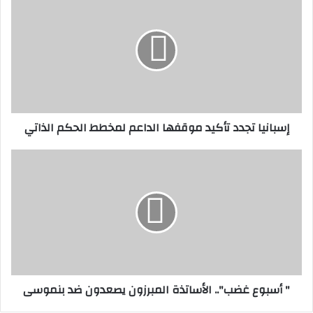
تجدد
تأكيد
موقفها
الداعم
لمخطط
الحكم
الذاتي
إسبانيا تجدد تأكيد موقفها الداعم لمخطط الحكم الذاتي
"
أسبوع
غضب"..
الأساتذة
المبرزون
يصعدون
ضد
بنموسى
" أسبوع غضب".. الأساتذة المبرزون يصعدون ضد بنموسى