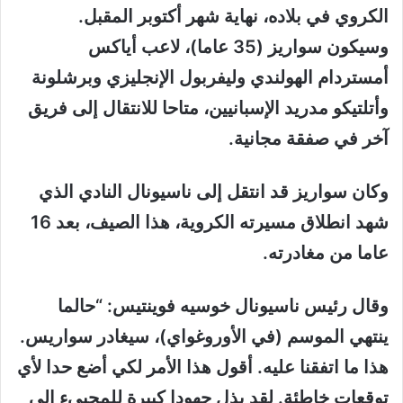
الكروي في بلاده، نهاية شهر أكتوبر المقبل.
وسيكون سواريز (35 عاما)، لاعب أياكس
أمستردام الهولندي وليفربول الإنجليزي وبرشلونة
وأتلتيكو مدريد الإسبانيين، متاحا للانتقال إلى فريق
آخر في صفقة مجانية.
وكان سواريز قد انتقل إلى ناسيونال النادي الذي
شهد انطلاق مسيرته الكروية، هذا الصيف، بعد 16
عاما من مغادرته.
وقال رئيس ناسيونال خوسيه فوينتيس: “حالما
ينتهي الموسم (في الأوروغواي)، سيغادر سواريس.
هذا ما اتفقنا عليه. أقول هذا الأمر لكي أضع حدا لأي
توقعات خاطئة. لقد بذل جهودا كبيرة للمجيىء إلى