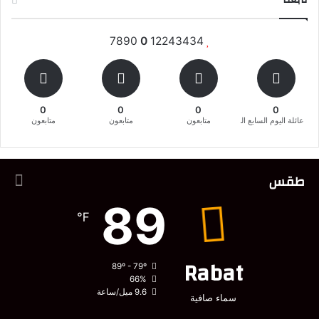
7890
0
12243434
0
0
0
0
عائلة اليوم السابع المغربية
متابعون
متابعون
متابعون
طقس
89
℉
Rabat
89º - 79º
66%
9.6 ميل/ساعة
سماء صافية