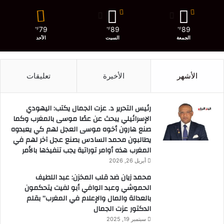
79
89
89
℉
℉
℉
الجمعة
السبت
الأحد
الأشهر
الأخيرة
تعليقات
رئيس التحرير د. عزت الجمال يكتب: اليهودي
الإسرائيلي يبحث عن عصًا موسى بالمغرب وكما
صنع هارون أخوه موسى العجل لهم كي يعبدوه
يطالبون محمد السادس بصنع عجل آخر لهم في
المغرب هذه أوامر توراتية يجب تنفيذها بالأمر
أبريل 26, 2026
محمد زيان ضد قلب المخزن: عبد اللطيف
الحموشي وعبد الوافي أبو لفيت يتحكمون
بالعدالة والمال والإعلام في المغرب” بقلم
الدكتور عزت الجمال
سبتمبر 19, 2025