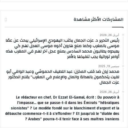
المشاركات الأكثر مشاهدة
أبريل 26, 2026
رئيس التحرير د. عزت الجمال يكتب: اليهودي الإسرائيلي يبحث عن عصًا
موسى بالمغرب وكما صنع هارون أخوه موسى العجل لهم كي
يعبدوه يطالبون محمد السادس بصنع عجل آخر لهم في المغرب هذه
أوامر توراتية يجب تنفيذها بالأمر
سبتمبر 19, 2025
محمد زيان ضد قلب المخزن: عبد اللطيف الحموشي وعبد الوافي أبو
لفيت يتحكمون بالعدالة والمال والإعلام في المغرب” بقلم الدكتور
عزت الجمال
أبريل 26, 2026
Le rédacteur en chef, Dr Ezzat El-Gamal, écrit : Du pouvoir à
l’impasse… que se passe-t-il dans les Émirats “hébraïques
sionistes” ? Le modèle fondé sur le blanchiment d’argent et la
débauche commence-t-il à s’effondrer ? Et jusqu’où le “diable des
Arabes” pourra-t-il tenir face à ses maîtres iraniens ?