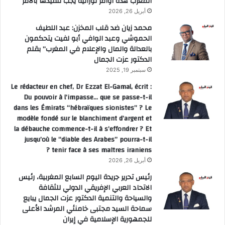
المغرب هذه أوامر توراتية يجب تنفيذها بالأمر
أبريل 26, 2026
محمد زيان ضد قلب المخزن: عبد اللطيف
الحموشي وعبد الوافي أبو لفيت يتحكمون
بالعدالة والمال والإعلام في المغرب” بقلم
الدكتور عزت الجمال
سبتمبر 19, 2025
Le rédacteur en chef, Dr Ezzat El-Gamal, écrit :
Du pouvoir à l’impasse… que se passe-t-il
dans les Émirats “hébraïques sionistes” ? Le
modèle fondé sur le blanchiment d’argent et
la débauche commence-t-il à s’effondrer ? Et
jusqu’où le “diable des Arabes” pourra-t-il
tenir face à ses maîtres iraniens ?
أبريل 26, 2026
رئيس تحرير جريدة اليوم السابع المغربية، رئيس
الاتحاد العربي الإفريقي الدولي للثقافة
والسياحة والتنمية الدكتور عزت الجمال يبايع
سماحة السيد مجتبى خامنئي المرشد الأعلى
للجمهورية الإسلامية في إيران