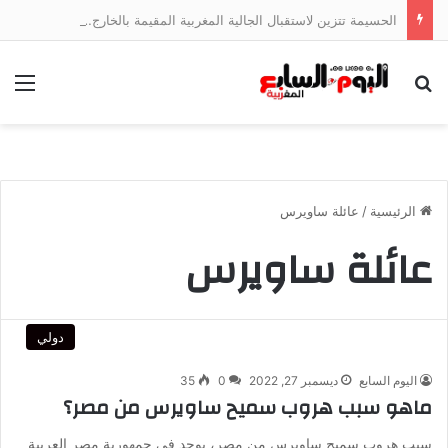
الحسيمة تتزين لاستقبال الجالية المغربية المقيمة بالخارج…وعامل الإقليم يتابع الأشغال ميدانياً
بحث عن
الق
الرئيسية
/
عائلة ساويرس
عائلة ساويرس
دولي
اليوم السابع
ديسمبر 27, 2022
0
35
ماهو سبب هروب سميح ساويرس من مصر؟
سبب هروب سميح ساويرس من مصر، يوجد في جمهورية مصر العربية