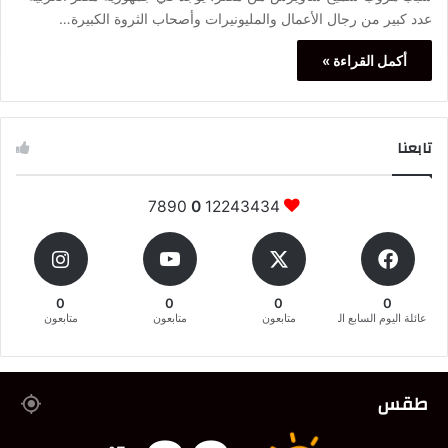
عدد كبير من رجال الأعمال والمليونيرات وأصحاب الثروة الكبيرة…
أكمل القراءة »
تابعنا
7890
0
12243434
0
0
0
0
عائلة اليوم السابع المغربية
متابعون
متابعون
متابعون
طقس