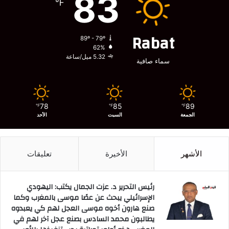
83
℉
Rabat
89º - 79º
62%
5.32 ميل/ساعة
سماء صافية
78
85
89
℉
℉
℉
الجمعة
السبت
الأحد
الأشهر
الأخيرة
تعليقات
رئيس التحرير د. عزت الجمال يكتب: اليهودي
الإسرائيلي يبحث عن عصًا موسى بالمغرب وكما
صنع هارون أخوه موسى العجل لهم كي يعبدوه
يطالبون محمد السادس بصنع عجل آخر لهم في