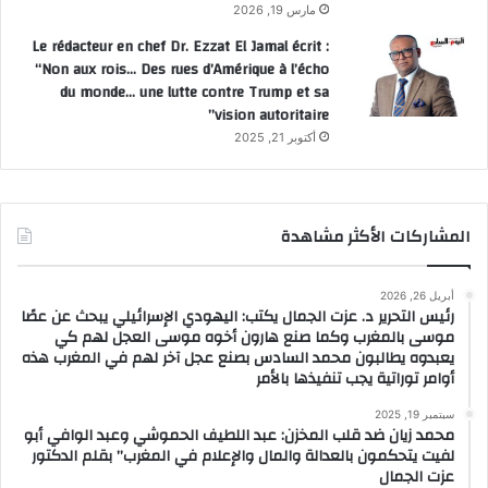
مارس 19, 2026
Le rédacteur en chef Dr. Ezzat El Jamal écrit :
“Non aux rois… Des rues d’Amérique à l’écho
du monde… une lutte contre Trump et sa
vision autoritaire”
أكتوبر 21, 2025
المشاركات الأكثر مشاهدة
أبريل 26, 2026
رئيس التحرير د. عزت الجمال يكتب: اليهودي الإسرائيلي يبحث عن عصًا
موسى بالمغرب وكما صنع هارون أخوه موسى العجل لهم كي
يعبدوه يطالبون محمد السادس بصنع عجل آخر لهم في المغرب هذه
أوامر توراتية يجب تنفيذها بالأمر
سبتمبر 19, 2025
محمد زيان ضد قلب المخزن: عبد اللطيف الحموشي وعبد الوافي أبو
لفيت يتحكمون بالعدالة والمال والإعلام في المغرب” بقلم الدكتور
عزت الجمال