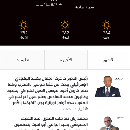
5.17 ميل/ساعة
سماء صافية
82
82
84
℉
℉
℉
الأثنين
الثلاثاء
الأربعاء
الأشهر
الأخيرة
تعليقات
رئيس التحرير د. عزت الجمال يكتب: اليهودي
الإسرائيلي يبحث عن عصًا موسى بالمغرب وكما
صنع هارون أخوه موسى العجل لهم كي يعبدوه
يطالبون محمد السادس بصنع عجل آخر لهم في
المغرب هذه أوامر توراتية يجب تنفيذها بالأمر
أبريل 26, 2026
محمد زيان ضد قلب المخزن: عبد اللطيف
الحموشي وعبد الوافي أبو لفيت يتحكمون