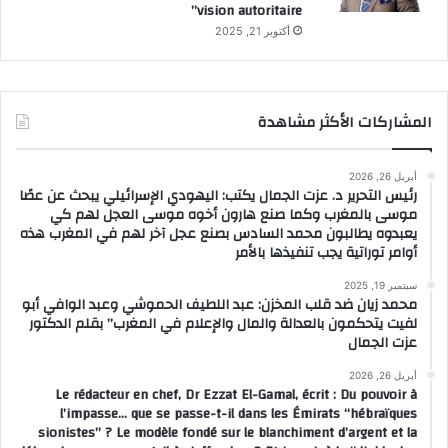
vision autoritaire”
أكتوبر 21, 2025
المشاركات الأكثر مشاهدة
أبريل 26, 2026
رئيس التحرير د. عزت الجمال يكتب: اليهودي الإسرائيلي يبحث عن عصًا
موسى بالمغرب وكما صنع هارون أخوه موسى العجل لهم كي
يعبدوه يطالبون محمد السادس بصنع عجل آخر لهم في المغرب هذه
أوامر توراتية يجب تنفيذها بالأمر
سبتمبر 19, 2025
محمد زيان ضد قلب المخزن: عبد اللطيف الحموشي وعبد الوافي أبو
لفيت يتحكمون بالعدالة والمال والإعلام في المغرب” بقلم الدكتور
عزت الجمال
أبريل 26, 2026
Le rédacteur en chef, Dr Ezzat El-Gamal, écrit : Du pouvoir à
l’impasse… que se passe-t-il dans les Émirats “hébraïques
sionistes” ? Le modèle fondé sur le blanchiment d’argent et la