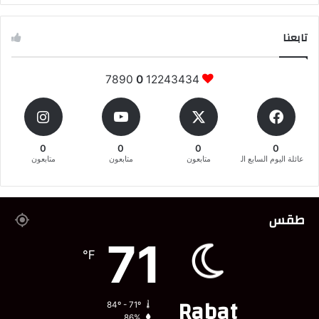
تابعنا
7890
0
12243434
0
0
0
0
عائلة اليوم السابع المغربية
متابعون
متابعون
متابعون
طقس
71
℉
Rabat
84º - 71º
86%