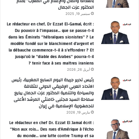
بالعدالة والمال والإعلام في المغرب” بقلم
الدكتور عزت الجمال
سبتمبر 19, 2025
Le rédacteur en chef, Dr Ezzat El-Gamal, écrit :
Du pouvoir à l’impasse… que se passe-t-il
dans les Émirats “hébraïques sionistes” ? Le
modèle fondé sur le blanchiment d’argent et
la débauche commence-t-il à s’effondrer ? Et
jusqu’où le “diable des Arabes” pourra-t-il
tenir face à ses maîtres iraniens ?
أبريل 26, 2026
رئيس تحرير جريدة اليوم السابع المغربية، رئيس
الاتحاد العربي الإفريقي الدولي للثقافة
والسياحة والتنمية الدكتور عزت الجمال يبايع
سماحة السيد مجتبى خامنئي المرشد الأعلى
للجمهورية الإسلامية في إيران
مارس 19, 2026
Le rédacteur en chef Dr. Ezzat El Jamal écrit :
“Non aux rois… Des rues d’Amérique à l’écho
du monde… une lutte contre Trump et sa