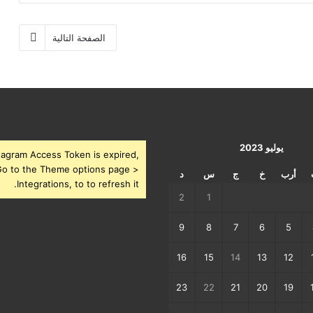
الصفحة التالية
يوليو 2023
tagram Access Token is expired,
o to the Theme options page >
أرب
خ
ج
س
د
Integrations, to to refresh it.
2
1
9
8
7
6
5
16
15
14
13
12
23
22
21
20
19