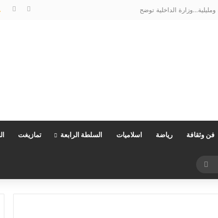
سؤال برلماني يكشف شكاوى بحرمان منخرطي مؤسسة الأعمال الاجتماعية للكهرباء والماء من خدمات “COS’ONE”
فن وثقافة
رياضة
اسلاميات
السلطة الرابعة
تمازيغت
ال
بحث
عن