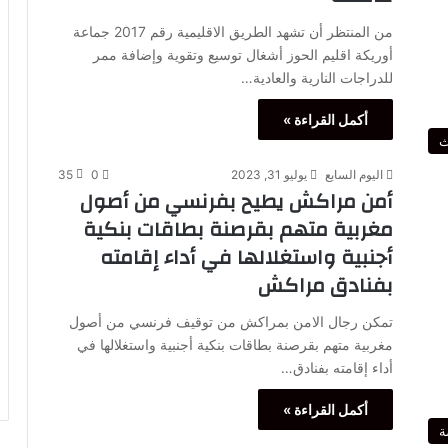
من المنتظر أن تشهد الطريق الاقليمية رقم 2017 جماعة
أوريكة اقليم الحوز أشغال توسيع وتقوية وإضافة ممر
للدراجات النارية والعادية…
أكمل القراءة »
ث
اليوم السابع
يوليو 31, 2023
0
35
أمن مراكش يطيح بفرنسي من أصول
مغربية متهم بقرصنة بطاقات بنكية
أجنبية واستغلالها في أداء إقامته
بفنادق مراكش
تمكن رجال الامن بمراكش من توقيف فرنسي من أصول
مغربية متهم بقرصنة بطاقات بنكية أجنبية واستغلالها في
أداء إقامته بفنادق…
أكمل القراءة »
ة