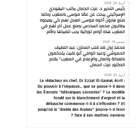
أبريل 26, 2026
رئيس التحرير د. عزت الجمال يكتب: اليهودي
الإسرائيلي يبحث عن عصًا موسى بالمغرب وكما
صنع هارون أخوه موسى العجل لهم كي يعبدوه
يطالبون محمد السادس بصنع عجل آخر لهم في
المغرب هذه أوامر توراتية يجب تنفيذها بالأمر
سبتمبر 19, 2025
محمد زيان ضد قلب المخزن: عبد اللطيف
الحموشي وعبد الوافي أبو لفيت يتحكمون
بالعدالة والمال والإعلام في المغرب” بقلم
الدكتور عزت الجمال
أبريل 26, 2026
Le rédacteur en chef, Dr Ezzat El-Gamal, écrit :
Du pouvoir à l’impasse… que se passe-t-il dans
les Émirats “hébraïques sionistes” ? Le modèle
fondé sur le blanchiment d’argent et la
débauche commence-t-il à s’effondrer ? Et
jusqu’où le “diable des Arabes” pourra-t-il tenir
face à ses maîtres iraniens ?