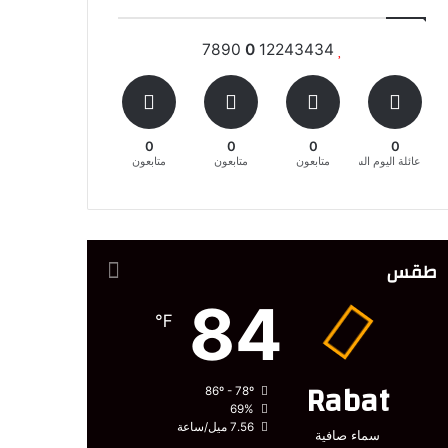
7890
0
12243434
0
0
0
0
عائلة اليوم السابع المغربية
متابعون
متابعون
متابعون
طقس
84
℉
Rabat
86º - 78º
69%
7.56 ميل/ساعة
سماء صافية