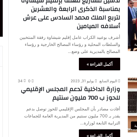
تدشين مشاريع مهمة بإقليم شيشاوة
بمناسبة الذكرى الرابعة والعشرين
لتربع الملك محمد السادس على عرش
أسلافه الميامين
أشرف بوعبيد الكراب عامل إقليم شيشاوة رفقة المنتخبين
والسلطات المحلية و رؤساء المصالح الخارجية و رؤساء
ة
المصالح بالمديرية على وضع…
أكمل القراءة »
اليوم السابع
يوليو 31, 2023
0
34
وزارة الداخلية تدعم المجلس الإقليمي
للحوز ب 700 مليون سنتيم
أفادت مصادر بأن المجلس الإقليمي للحوز توصل بدعم
يقدر بـ 700 مليون سنتيم من المديرية العامة للجماعات
الترابية التابعة لوزارة…
ة
أكمل القراءة »