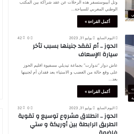
وتل أبيبوستسفر هذه الرحلات عن عقد شراكة بين المكتب
الوطني المغربي للسياحة…
ي
أكمل القراءة »
اليوم السابع
يوليو 31, 2023
0
42
الحوز .. أم تفقد جنينها بسبب تأخر
سيارة الإسعاف
عاش دوار “تدوارت” بجماعة تيديلي مسفيوة اقليم الحوز
على وقع حالة من الغضب و الاستياء بعد فقدان أم لجنينها
بعد…
ث
أكمل القراءة »
ة
اليوم السابع
يوليو 31, 2023
0
32
الحوز .. انطلاق مشروع توسيع و تقوية
الطريق الرابطة بين أوريكة و ستي
فاضمة