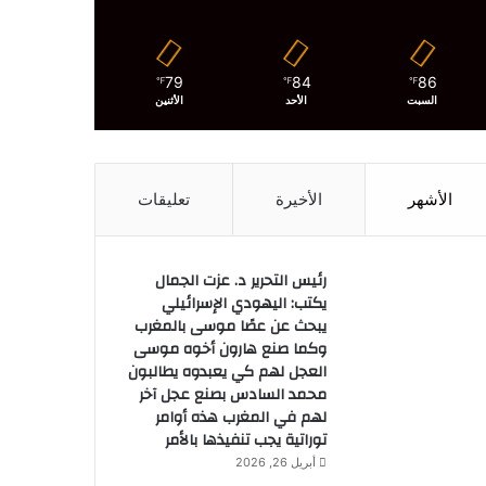
79
84
86
℉
℉
℉
السبت
الأحد
الأثنين
الأشهر
الأخيرة
تعليقات
رئيس التحرير د. عزت الجمال
يكتب: اليهودي الإسرائيلي
يبحث عن عصًا موسى بالمغرب
وكما صنع هارون أخوه موسى
العجل لهم كي يعبدوه يطالبون
محمد السادس بصنع عجل آخر
لهم في المغرب هذه أوامر
توراتية يجب تنفيذها بالأمر
أبريل 26, 2026