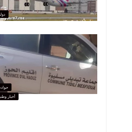
دول
حواد
أخبار وطني