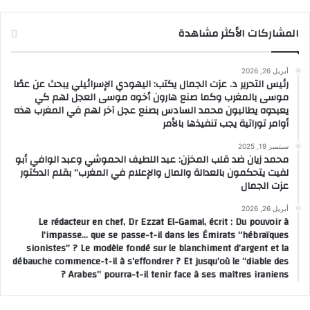
المشاركات الأكثر مشاهدة
أبريل 26, 2026
رئيس التحرير د. عزت الجمال يكتب: اليهودي الإسرائيلي يبحث عن عصًا
موسى بالمغرب وكما صنع هارون أخوه موسى العجل لهم كي
يعبدوه يطالبون محمد السادس بصنع عجل آخر لهم في المغرب هذه
أوامر توراتية يجب تنفيذها بالأمر
سبتمبر 19, 2025
محمد زيان ضد قلب المخزن: عبد اللطيف الحموشي وعبد الوافي أبو
لفيت يتحكمون بالعدالة والمال والإعلام في المغرب” بقلم الدكتور
عزت الجمال
أبريل 26, 2026
Le rédacteur en chef, Dr Ezzat El-Gamal, écrit : Du pouvoir à
l’impasse… que se passe-t-il dans les Émirats “hébraïques
sionistes” ? Le modèle fondé sur le blanchiment d’argent et la
débauche commence-t-il à s’effondrer ? Et jusqu’où le “diable des
Arabes” pourra-t-il tenir face à ses maîtres iraniens ?