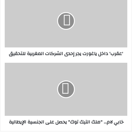
داخل
ياغورت
يجر
إحدى
الشركات
المغربية
للتحقيق
'عقرب' داخل ياغورت يجر إحدى الشركات المغربية للتحقيق
خابي
لام…
"ملك
التيك
توك"
يحصل
على
الجنسية
الإيطالية
خابي لام… "ملك التيك توك" يحصل على الجنسية الإيطالية