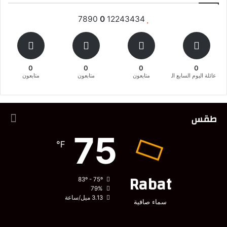
7890
0
12243434
0
0
0
0
عائلة اليوم السابع المغربية
متابعون
متابعون
متابعون
طقس
75
℉
Rabat
83º - 75º
79%
3.13 ميل/ساعة
سماء صافية