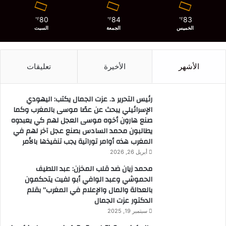
80
84
83
℉
℉
℉
الخميس
الجمعة
السبت
الأشهر
الأخيرة
تعليقات
رئيس التحرير د. عزت الجمال يكتب: اليهودي
الإسرائيلي يبحث عن عصًا موسى بالمغرب وكما
صنع هارون أخوه موسى العجل لهم كي يعبدوه
يطالبون محمد السادس بصنع عجل آخر لهم في
المغرب هذه أوامر توراتية يجب تنفيذها بالأمر
أبريل 26, 2026
محمد زيان ضد قلب المخزن: عبد اللطيف
الحموشي وعبد الوافي أبو لفيت يتحكمون
بالعدالة والمال والإعلام في المغرب” بقلم
الدكتور عزت الجمال
سبتمبر 19, 2025