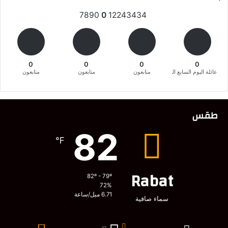
7890
0
12243434
0
0
0
0
عائلة اليوم السابع المغربية
متابعون
متابعون
متابعون
طقس
82
℉
Rabat
82º - 79º
72%
6.71 ميل/ساعة
سماء صافية