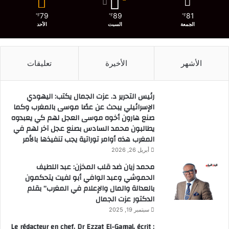
79
89
81
℉
℉
℉
الجمعة
السبت
الأحد
الأشهر
الأخيرة
تعليقات
رئيس التحرير د. عزت الجمال يكتب: اليهودي
الإسرائيلي يبحث عن عصًا موسى بالمغرب وكما
صنع هارون أخوه موسى العجل لهم كي يعبدوه
يطالبون محمد السادس بصنع عجل آخر لهم في
المغرب هذه أوامر توراتية يجب تنفيذها بالأمر
أبريل 26, 2026
محمد زيان ضد قلب المخزن: عبد اللطيف
الحموشي وعبد الوافي أبو لفيت يتحكمون
بالعدالة والمال والإعلام في المغرب” بقلم
الدكتور عزت الجمال
سبتمبر 19, 2025
Le rédacteur en chef, Dr Ezzat El-Gamal, écrit :