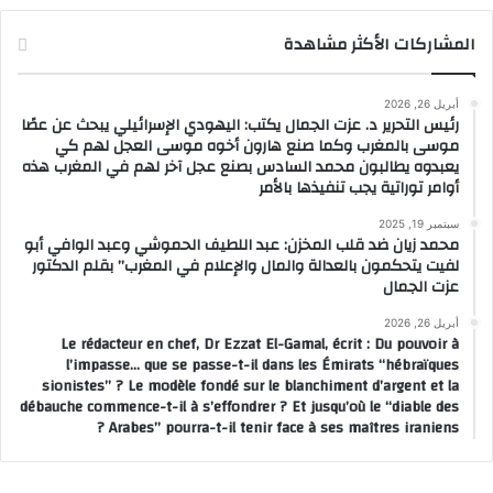
المشاركات الأكثر مشاهدة
أبريل 26, 2026
رئيس التحرير د. عزت الجمال يكتب: اليهودي الإسرائيلي يبحث عن عصًا
موسى بالمغرب وكما صنع هارون أخوه موسى العجل لهم كي
يعبدوه يطالبون محمد السادس بصنع عجل آخر لهم في المغرب هذه
أوامر توراتية يجب تنفيذها بالأمر
سبتمبر 19, 2025
محمد زيان ضد قلب المخزن: عبد اللطيف الحموشي وعبد الوافي أبو
لفيت يتحكمون بالعدالة والمال والإعلام في المغرب” بقلم الدكتور
عزت الجمال
أبريل 26, 2026
Le rédacteur en chef, Dr Ezzat El-Gamal, écrit : Du pouvoir à
l’impasse… que se passe-t-il dans les Émirats “hébraïques
sionistes” ? Le modèle fondé sur le blanchiment d’argent et la
débauche commence-t-il à s’effondrer ? Et jusqu’où le “diable des
Arabes” pourra-t-il tenir face à ses maîtres iraniens ?