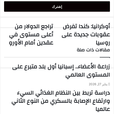
الإلكتروني
أوكرانيا: كندا تفرض
تراجع الدولار من
أوكرانيا:
تراجع
كندا
الدولار
عقوبات جديدة على
أعلى مستوى في
تفرض
من
روسيا
عقدين أمام الأورو
عقوبات
أعلى
جديدة
مستوى
مقالات ذات صلة
على
في
روسيا
عقدين
أمام
زراعة الأعضاء.. إسبانيا أول بلد متبرع على
الأورو
المستوى العالمي
يناير 27, 2026
دراسة تربط بين النظام الغذائي السيء
وارتفاع الإصابة بالسكري من النوع الثاني
عالميا