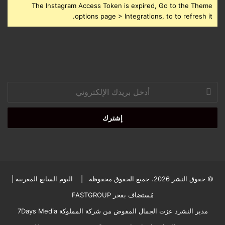
The Instagram Access Token is expired, Go to the Theme
options page > Integrations, to to refresh it.
أدخل
بريدك
الإلكتروني
© حقوق النشر 2026، جميع الحقوق محفوظة |
اليوم السابع المغربية
|
مُستضاف بفخر
FASTGROUP
مدير النشرد عزت الجمال المفوض من شركة المملوكة 7Days Media