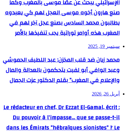
الإسرائيلي يبحث عن عصًا موسى بالمغرب وكما
صنع هارون أخوه موسى العجل لهم كي يعبدوه
يطالبون محمد السادس بصنع عجل آخر لهم في
المغرب هذه أوامر توراتية يجب تنفيذها بالأمر
سبتمبر 19, 2025
محمد زيان ضد قلب المخزن: عبد اللطيف الحموشي
وعبد الوافي أبو لفيت يتحكمون بالعدالة والمال
والإعلام في المغرب” بقلم الدكتور عزت الجمال
أبريل 26, 2026
Le rédacteur en chef, Dr Ezzat El-Gamal, écrit :
Du pouvoir à l’impasse… que se passe-t-il
dans les Émirats “hébraïques sionistes” ? Le