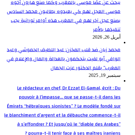
يبحث عن عصًا موسى بالمغرب وكما صنع هارون أخوه
موسى العجل لهم كي يعبدوه يطالبون محمد السادس
بصنع عجل آخر لهم في المغرب هذه أوامر توراتية يجب
تنفيذها بالأمر
أبريل 26, 2026
محمد زيان ضد قلب المخزن: عبد اللطيف الحموشي وعبد
الوافي أبو لفيت يتحكمون بالعدالة والمال والإعلام في
المغرب” بقلم الدكتور عزت الجمال
سبتمبر 19, 2025
Le rédacteur en chef, Dr Ezzat El-Gamal, écrit : Du
pouvoir à l’impasse… que se passe-t-il dans les
Émirats “hébraïques sionistes” ? Le modèle fondé sur
le blanchiment d’argent et la débauche commence-t-il
à s’effondrer ? Et jusqu’où le “diable des Arabes”
pourra-t-il tenir face à ses maîtres iraniens ?