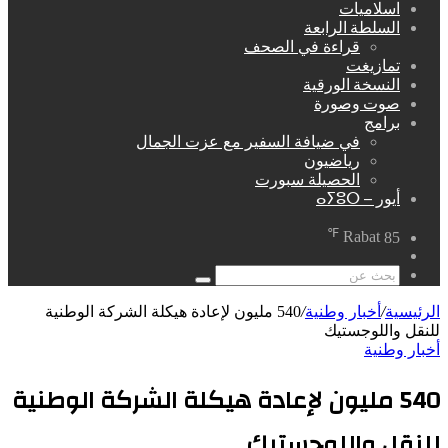
اسلاميات
السلطة الرابعة
قراءة في الصحف
تمازيغت
النسخة الورقية
صوت وصورة
برامج
في ضيافة السفير مع عزت الجمال
رياضيون
الحصيلة سبورت
أيور – ⴰⵢⵓⵔ
℉
Rabat
85
مقال
عشوائي
بحث
عن
الرئيسية
/
أخبار وطنية
/
540 مليون لإعادة هيكلة الشركة الوطنية
للنقل واللوجستيك
أخبار وطنية
540 مليون لإعادة هيكلة الشركة الوطنية
للنقل واللوجستيك