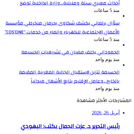
أحداث معبري سبتة ومليلية…وزارة الداخلية توضح
منذ 5 ساعات
سؤال برلماني يكشف شكاوى بحرمان منخرطي مؤسسة
الأعمال الاجتماعية للكهرباء والماء من خدمات “COS’ONE”
منذ 5 ساعات
الحموداني يخلف مضيان في تشريعيات الحسيمة
منذ يوم واحد
الحسيمة تتزين لاستقبال الجالية المغربية المقيمة
بالخارج…وعامل الإقليم يتابع الأشغال ميدانياً
منذ يوم واحد
المشاركات الأكثر مشاهدة
أبريل 26, 2026
رئيس التحرير د. عزت الجمال يكتب: اليهودي