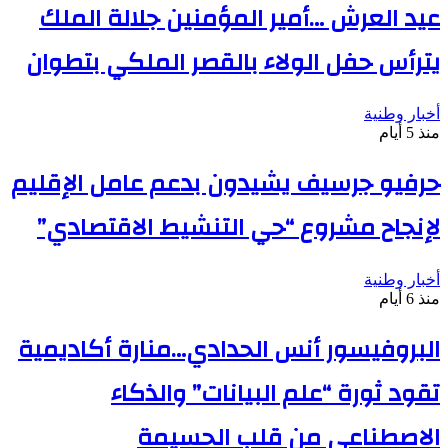
عيد العرش …أمير المؤمنين جلالة الملك
يترأس حفل الولاء بالقصر الملكي بتطوان
أخبار وطنية
منذ 5 أيام
حرفيو جرسيف يشيدون بدعم عامل الإقليم
لإنجاح مشروع “حي التنشيط الاقتصادي”
أخبار وطنية
منذ 6 أيام
البروفيسور أنس الحدادي…منارة أكاديمية
تقود ثورة “علم البيانات” والذكاء
الاصطناعي من قلب الحسيمة