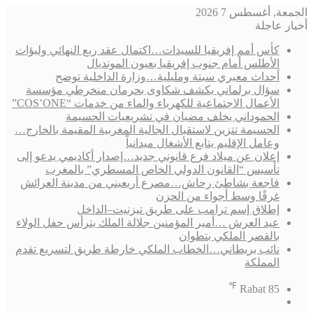
الجمعة, أغسطس 7 2026
أخبار عاجلة
كأس أمم إفريقيا للسيدات…اكتمال عقد ربع النهائي ولبؤات
الأطلس أمام جنوب إفريقيا بعيون المونديال
أحداث معبري سبتة ومليلية…وزارة الداخلية توضح
سؤال برلماني يكشف شكاوى بحرمان منخرطي مؤسسة
الأعمال الاجتماعية للكهرباء والماء من خدمات “COS’ONE”
الحموداني يخلف مضيان في تشريعيات الحسيمة
الحسيمة تتزين لاستقبال الجالية المغربية المقيمة بالخارج…
وعامل الإقليم يتابع الأشغال ميدانياً
إعلان عن ميلاد فرع قانوني جديد…إصدار أكاديمي يدعو إلى
تأسيس “القانون الدولي الخاص المسطري” بالمغرب
فاجعة بشاطئ رحاش…مصرع أربعيني من مدينة العرائش
غرقًا وسط أجواء من الحزن
إطلاق إسم ترامب على طريق تيزنيت–الداخل
عيد العرش …أمير المؤمنين جلالة الملك يترأس حفل الولاء
بالقصر الملكي بتطوان
نائب بريطاني…الخطاب الملكي خارطة طريق لتسريع تقدم
المملكة
℉
Rabat
85
فيسبوك