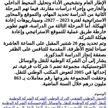
الإطار العام وتشخيص الأداء وتحليل المحيط الداخلي
والخارجي وإجراء دراسات مقارنة، فيما تهم المرحلة
الثانية من الدراسة تحديد المهام، والتموقع والمحاور
الاستراتيجية لفترة 2023 – 2027، وسيناريوهات إعادة
الهيكلة. أما المرحلة الثالثة من الدراسة، فتهم تطوير
خارطة طريق عملية للتموقع الاستراتيجي وإعادة
هيكلة الشركة.
وتم تحديد يوم 20 شتنبر المقبل على الساعة العاشرة
صباحا لفتح الأظرفة، المقدمة للتنافس على الظفر
بصفقة إنجاز الدراسة المذكورة.
يشار إلى أن الشركة الوطنية للنقل والوسائل
اللوجستيكية، مجموعة تضم 5 شركات فرعية، تم
إحداثها في 2005 لتعوض المكتب الوطني للنقل.
وحققت المجموعة بفروعها رقم معاملات بـ 863
مليون درهم خلال السنة الماضية.
الوسوم
الجيش الوطني الشعبي
الدرك الوطني
الشركة
الشركة الوطنية
للنقل
الشركة الوطنية للنقل والوسائل اللوجستيكية
الشركة الوطنية
للنقل والوسائل اللوجيستيكية
اللوجستيك
النقل
النقل البري للبضائع