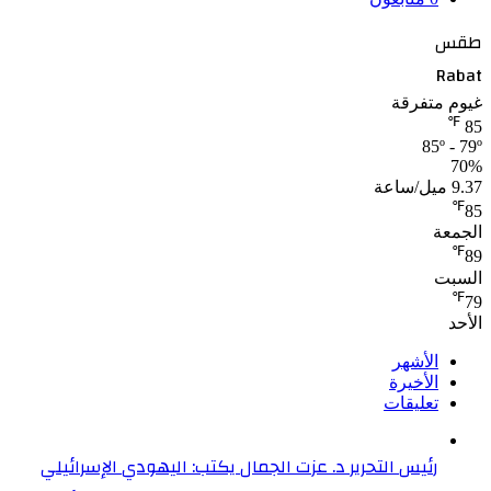
طقس
Rabat
غيوم متفرقة
℉
85
85º - 79º
70%
9.37 ميل/ساعة
℉
85
الجمعة
℉
89
السبت
℉
79
الأحد
الأشهر
الأخيرة
تعليقات
رئيس التحرير د. عزت الجمال يكتب: اليهودي الإسرائيلي