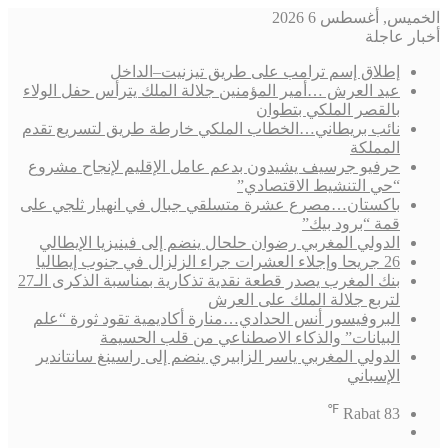
الخميس, أغسطس 6 2026
أخبار عاجلة
إطلاق إسم ترامب على طريق تيزنيت–الداخل
عيد العرش …أمير المؤمنين جلالة الملك يترأس حفل الولاء
بالقصر الملكي بتطوان
نائب بريطاني…الخطاب الملكي خارطة طريق لتسريع تقدم
المملكة
حرفيو جرسيف يشيدون بدعم عامل الإقليم لإنجاح مشروع
“حي التنشيط الاقتصادي”
باكستان…مصرع عشرة متسلقي جبال في انهيار ثلجي على
قمة “برود بيك”
الدولي المغربي رضوان حلحال ينضم إلى فينيزيا الإيطالي
26 جريحا وإجلاء العشرات جراء الزلزال في جنوب إيطاليا
بنك المغرب يصدر قطعة نقدية تذكارية بمناسبة الذكرى الـ27
لتربع جلالة الملك على العرش
البروفيسور أنس الحدادي…منارة أكاديمية تقود ثورة “علم
البيانات” والذكاء الاصطناعي من قلب الحسيمة
الدولي المغربي ياسر الزابيري ينضم إلى راسينغ سانتاندير
الإسباني
℉
Rabat
83
فيسبوك