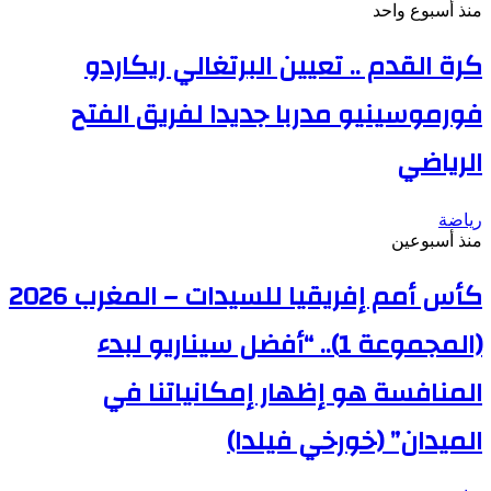
منذ أسبوع واحد
كرة القدم .. تعيين البرتغالي ريكاردو
فورموسينيو مدربا جديدا لفريق الفتح
الرياضي
رياضة
منذ أسبوعين
كأس أمم إفريقيا للسيدات – المغرب 2026
(المجموعة 1).. “أفضل سيناريو لبدء
المنافسة هو إظهار إمكانياتنا في
الميدان” (خورخي فيلدا)