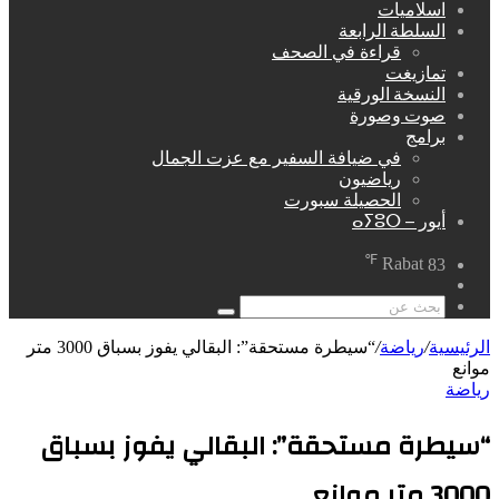
اسلاميات
السلطة الرابعة
قراءة في الصحف
تمازيغت
النسخة الورقية
صوت وصورة
برامج
في ضيافة السفير مع عزت الجمال
رياضيون
الحصيلة سبورت
أيور – ⴰⵢⵓⵔ
℉
Rabat
83
مقال
عشوائي
بحث
عن
الرئيسية
/
رياضة
/
“سيطرة مستحقة”: البقالي يفوز بسباق 3000 متر
موانع
رياضة
“سيطرة مستحقة”: البقالي يفوز بسباق
3000 متر موانع