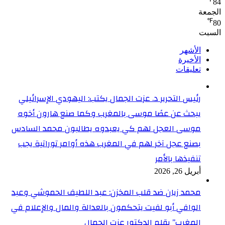
84
الجمعة
℉
80
السبت
الأشهر
الأخيرة
تعليقات
رئيس التحرير د. عزت الجمال يكتب: اليهودي الإسرائيلي
يبحث عن عصًا موسى بالمغرب وكما صنع هارون أخوه
موسى العجل لهم كي يعبدوه يطالبون محمد السادس
بصنع عجل آخر لهم في المغرب هذه أوامر توراتية يجب
تنفيذها بالأمر
أبريل 26, 2026
محمد زيان ضد قلب المخزن: عبد اللطيف الحموشي وعبد
الوافي أبو لفيت يتحكمون بالعدالة والمال والإعلام في
المغرب” بقلم الدكتور عزت الجمال