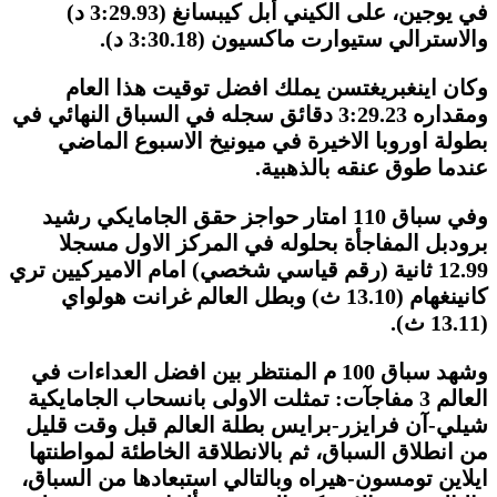
في يوجين، على الكيني أبل كيبسانغ (3:29.93 د)
والاسترالي ستيوارت ماكسيون (3:30.18 د).
وكان اينغبريغتسن يملك افضل توقيت هذا العام
ومقداره 3:29.23 دقائق سجله في السباق النهائي في
بطولة اوروبا الاخيرة في ميونيخ الاسبوع الماضي
عندما طوق عنقه بالذهبية.
وفي سباق 110 امتار حواجز حقق الجامايكي رشيد
برودبل المفاجأة بحلوله في المركز الاول مسجلا
12.99 ثانية (رقم قياسي شخصي) امام الاميركيين تري
كانينغهام (13.10 ث) وبطل العالم غرانت هولواي
(13.11 ث).
وشهد سباق 100 م المنتظر بين افضل العداءات في
العالم 3 مفاجآت: تمثلت الاولى بانسحاب الجامايكية
شيلي-آن فرايزر-برايس بطلة العالم قبل وقت قليل
من انطلاق السباق، ثم بالانطلاقة الخاطئة لمواطنتها
ايلاين تومسون-هيراه وبالتالي استبعادها من السباق،