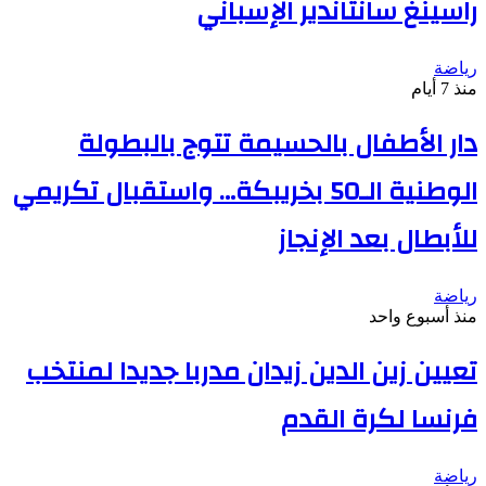
راسينغ سانتاندير الإسباني
رياضة
منذ 7 أيام
دار الأطفال بالحسيمة تتوج بالبطولة
الوطنية الـ50 بخريبكة… واستقبال تكريمي
للأبطال بعد الإنجاز
رياضة
منذ أسبوع واحد
تعيين زين الدين زيدان مدربا جديدا لمنتخب
فرنسا لكرة القدم
رياضة