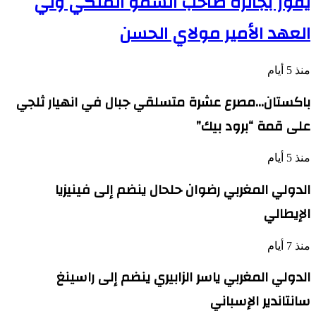
يفوز بجائزة صاحب السمو الملكي ولي
العهد الأمير مولاي الحسن
منذ 5 أيام
باكستان…مصرع عشرة متسلقي جبال في انهيار ثلجي
على قمة “برود بيك”
منذ 5 أيام
الدولي المغربي رضوان حلحال ينضم إلى فينيزيا
الإيطالي
منذ 7 أيام
الدولي المغربي ياسر الزابيري ينضم إلى راسينغ
سانتاندير الإسباني