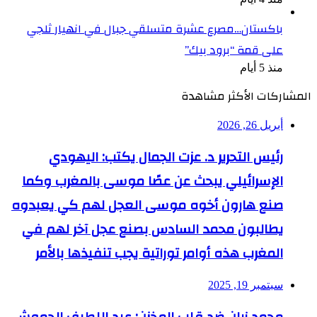
باكستان…مصرع عشرة متسلقي جبال في انهيار ثلجي
على قمة “برود بيك”
منذ 5 أيام
المشاركات الأكثر مشاهدة
أبريل 26, 2026
رئيس التحرير د. عزت الجمال يكتب: اليهودي
الإسرائيلي يبحث عن عصًا موسى بالمغرب وكما
صنع هارون أخوه موسى العجل لهم كي يعبدوه
يطالبون محمد السادس بصنع عجل آخر لهم في
المغرب هذه أوامر توراتية يجب تنفيذها بالأمر
سبتمبر 19, 2025