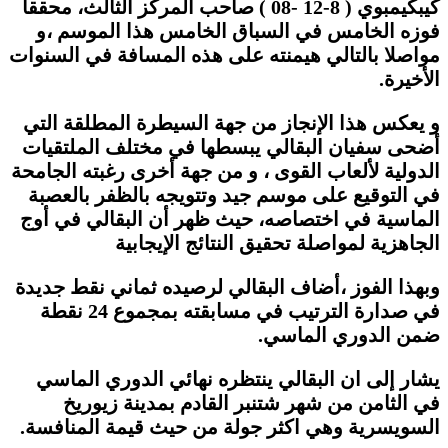
كيبكيمبوي ( 8-12 -08 ) صاحب المركز الثالث، محققا
فوزه الخامس في السباق الخامس هذا الموسم ،و
مواصلا بالتالي هيمنته على هذه المسافة في السنوات
الأخيرة.
و يعكس هذا الإنجاز من جهة السيطرة المطلقة التي
أضحى سفيان البقالي يبسطها في مختلف الملتقيات
الدولية لألعاب القوى ، و من جهة أخرى رغبته الجامحة
في التوقيع على موسم جيد وتتويجه بالظفر بالعصبة
الماسية في اختصاصه، حيث ظهر أن البقالي في أوج
الجاهزية لمواصلة تحقيق النتائج الإيجابية
وبهذا الفوز ،أضاف البقالي لرصيده ثماني نقط جديدة
في صدارة الترتيب في مسابقته بمجموع 24 نقطة
ضمن الدوري الماسي.
يشار إلى ان البقالي ينتظره نهائي الدوري الماسي
في الثامن من شهر شتنبر القادم بمدينة زيوريخ
السويسرية وهي اكثر جولة من حيث قيمة المنافسة.