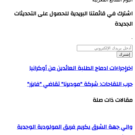
اشترك في قائمتنا البريدية للحصول على التحديثات
الجديدة
.
أدخل
بريدك
الإلكتروني
اخرإجراءات
اخرإجراءات ادماج الطلبة العائدين من أوكرانيا
ادماج
الطلبة
حرب
حرب اللقاحات: شركة "موديرنا" تقاضي "فايزر"
العائدين
اللقاحات:
من
شركة
أوكرانيا
مقالات ذات صلة
"موديرنا"
تقاضي
"فايزر"
والي جهة الشرق يكريم فريق المولودية الوجدية