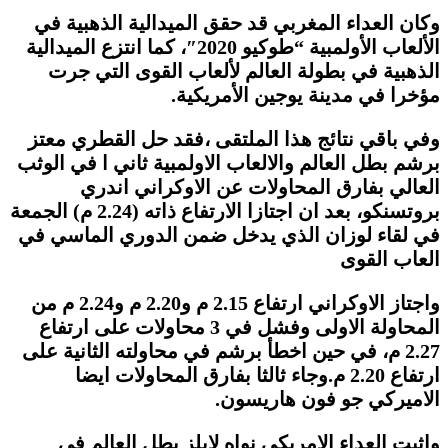
وكان العداء المغربي قد حقق الميدالية الذهبية في
الألعاب الأولمبية “طوكيو 2020″، كما انتزع الميدالية
الذهبية في بطولة العالم لألعاب القوى التي جرت
مؤخرا في مدينة يوجين الأمريكية.
وفي باقي نتائج هذا الملتقى ،فقد حل القطري معتز
برشم بطل العالم والالعاب الاولمبية ثاني ا في الوثب
العالي بفارق المحاولات عن الاوكراني اندري
بروتسنكو، بعد ان اجتازا الارتفاع ذاته (2.24 م) الجمعة
في لقاء لوزان الذي يدخل ضمن الدوري الماسي في
العاب القوى
واجتاز الاوكراني ارتفاع 2.15 م و2.20 م و2.24 م من
المحاولة الاولى وفشل في 3 محاولات على ارتفاع
2.27 م، في حين اخطأ برشم في محاولته الثانية على
ارتفاع 2.20 م.وجاء ثالثا بفارق المحاولات ايضا
الاميركي جو فون هاريسون.
واثبت العداء الامريكي نواه لايلز بطل العالم في