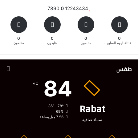
7890
0
12243434
0
0
0
0
عائلة اليوم السابع المغربية
متابعون
متابعون
متابعون
طقس
84
℉
Rabat
86º - 78º
69%
7.56 ميل/ساعة
سماء صافية