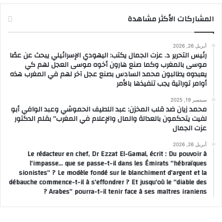
المشاركات الأكثر مشاهدة
أبريل 26, 2026
رئيس التحرير د. عزت الجمال يكتب: اليهودي الإسرائيلي يبحث عن عصًا
موسى بالمغرب وكما صنع هارون أخوه موسى العجل لهم كي
يعبدوه يطالبون محمد السادس بصنع عجل آخر لهم في المغرب هذه
أوامر توراتية يجب تنفيذها بالأمر
سبتمبر 19, 2025
محمد زيان ضد قلب المخزن: عبد اللطيف الحموشي وعبد الوافي أبو
لفيت يتحكمون بالعدالة والمال والإعلام في المغرب” بقلم الدكتور
عزت الجمال
أبريل 26, 2026
Le rédacteur en chef, Dr Ezzat El-Gamal, écrit : Du pouvoir à
l’impasse… que se passe-t-il dans les Émirats “hébraïques
sionistes” ? Le modèle fondé sur le blanchiment d’argent et la
débauche commence-t-il à s’effondrer ? Et jusqu’où le “diable des
Arabes” pourra-t-il tenir face à ses maîtres iraniens ?