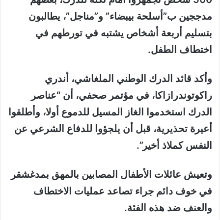
مدججين ب”أسلحة بيبضاء” و”مناجل”، يطالبون
بتسليم أربعة أشخاص يشتبه في تورطهم في
اختطاف الطفل.
وأكد قائد الدرك الوطني الملغاشي، أندري
راكوتوندرازاكا، في مؤتمر صحفي، أن “عناصر
الدرك استخدموا الغاز المسيل للدموع أولا، وأطلقوا
أعيرة تحذيرية، قبل أن يلجؤوا للدفاع الشرعي عن
النفس كملاذ أخير”.
وتعيش عائلات الأطفال المصابين بالمهق بمدغشقر
في خوف دائم جراء تصاعد عمليات الاختطاف
والعنف ضد هذه الفئة.