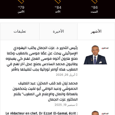
79
84
86
℉
℉
℉
السبت
الأحد
الأثنين
الأشهر
الأخيرة
تعليقات
رئيس التحرير د. عزت الجمال يكتب: اليهودي
الإسرائيلي يبحث عن عصًا موسى بالمغرب وكما
صنع هارون أخوه موسى العجل لهم كي يعبدوه
يطالبون محمد السادس بصنع عجل آخر لهم في
المغرب هذه أوامر توراتية يجب تنفيذها بالأمر
أبريل 26, 2026
محمد زيان ضد قلب المخزن: عبد اللطيف
الحموشي وعبد الوافي أبو لفيت يتحكمون
بالعدالة والمال والإعلام في المغرب” بقلم
الدكتور عزت الجمال
سبتمبر 19, 2025
Le rédacteur en chef, Dr Ezzat El-Gamal, écrit :