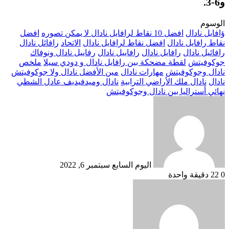
و6-3.
الوسوم
ؤافايل نادال
افضل 10 نقاط لرافايل نادال لا يمكن تصوره
افضل
نقاط رافايل نادال
افضل نقاط لرافايل نادال
الاتحاد
رافائل نادال
رافائيل نادال
رافايل نادال
رافاييل نادال
رفاييل نادال ونوفاك
جوكوفيتش
لقطة مضحكة بين رافايل نادال و دودي سيلا
ملخص
نادال وجوكوفيتش
مهارات نادال
مين الأفضل نادال ولا جوكوفيتش
نادال
نادال ملك الأراضي الترابية
نادال وميدفيديف عادل الشطي
نهائي أستراليا بين نادال وجوكوفيتش
أرسل
بريدا
إلكترونيا
اليوم السابع
سبتمبر 6, 2022
0
22
دقيقة واحدة