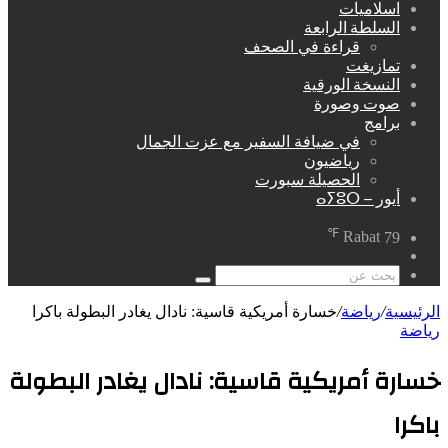
اسلاميات
السلطة الرابعة
قراءة في الصحف
تمازيغت
النسخة الورقية
صوت وصورة
برامج
في ضيافة السفير مع عزت الجمال
رياضيون
الحصيلة سبورت
أيور – ⴰⵢⵓⵔ
℉
Rabat
79
مقال
عشوائي
بحث
عن
الرئيسية
/
رياضة
/
خسارة أمريكية قاسية: نادال يغادر البطولة باكرا
رياضة
خسارة أمريكية قاسية: نادال يغادر البطولة
باكرا