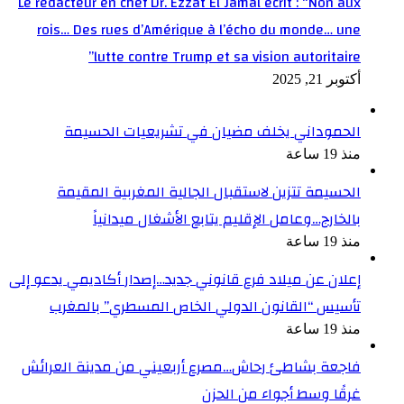
Le rédacteur en chef Dr. Ezzat El Jamal écrit : “Non aux
rois… Des rues d’Amérique à l’écho du monde… une
lutte contre Trump et sa vision autoritaire”
أكتوبر 21, 2025
الحموداني يخلف مضيان في تشريعيات الحسيمة
منذ 19 ساعة
الحسيمة تتزين لاستقبال الجالية المغربية المقيمة
بالخارج…وعامل الإقليم يتابع الأشغال ميدانياً
منذ 19 ساعة
إعلان عن ميلاد فرع قانوني جديد…إصدار أكاديمي يدعو إلى
تأسيس “القانون الدولي الخاص المسطري” بالمغرب
منذ 19 ساعة
فاجعة بشاطئ رحاش…مصرع أربعيني من مدينة العرائش
غرقًا وسط أجواء من الحزن