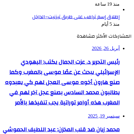
منذ 19 ساعة
إطلاق إسم ترامب على طريق تيزنيت–الداخل
منذ 5 أيام
المشاركات الأكثر مشاهدة
أبريل 26, 2026
رئيس التحرير د. عزت الجمال يكتب: اليهودي
الإسرائيلي يبحث عن عصًا موسى بالمغرب وكما
صنع هارون أخوه موسى العجل لهم كي يعبدوه
يطالبون محمد السادس بصنع عجل آخر لهم في
المغرب هذه أوامر توراتية يجب تنفيذها بالأمر
سبتمبر 19, 2025
محمد زيان ضد قلب المخزن: عبد اللطيف الحموشي