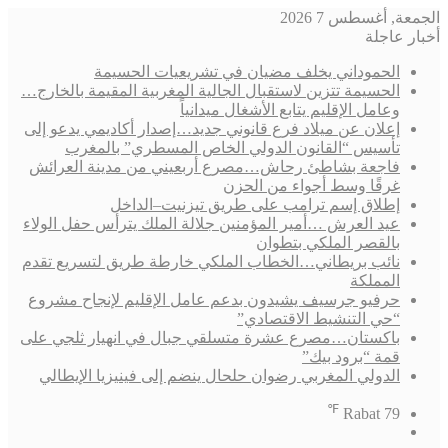
الجمعة, أغسطس 7 2026
أخبار عاجلة
الحموداني يخلف مضيان في تشريعيات الحسيمة
الحسيمة تتزين لاستقبال الجالية المغربية المقيمة بالخارج…
وعامل الإقليم يتابع الأشغال ميدانياً
إعلان عن ميلاد فرع قانوني جديد…إصدار أكاديمي يدعو إلى
تأسيس “القانون الدولي الخاص المسطري” بالمغرب
فاجعة بشاطئ رحاش…مصرع أربعيني من مدينة العرائش
غرقًا وسط أجواء من الحزن
إطلاق إسم ترامب على طريق تيزنيت–الداخل
عيد العرش …أمير المؤمنين جلالة الملك يترأس حفل الولاء
بالقصر الملكي بتطوان
نائب بريطاني…الخطاب الملكي خارطة طريق لتسريع تقدم
المملكة
حرفيو جرسيف يشيدون بدعم عامل الإقليم لإنجاح مشروع
“حي التنشيط الاقتصادي”
باكستان…مصرع عشرة متسلقي جبال في انهيار ثلجي على
قمة “برود بيك”
الدولي المغربي رضوان حلحال ينضم إلى فينيزيا الإيطالي
℉
Rabat
79
فيسبوك