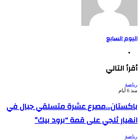
اليوم السابع
موقع
الويب
أقرأ التالي
رياضة
منذ 6 أيام
باكستان…مصرع عشرة متسلقي جبال في
انهيار ثلجي على قمة “برود بيك”
رياضة