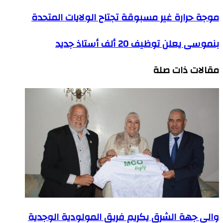
الإلكتروني
موجة
موجة حرارة غير مسبوقة تجتاح الولايات المتحدة
حرارة
غير
بنموسى
بنموسى يعلن توظيف 20 ألف أستاذ جديد
مسبوقة
يعلن
تجتاح
توظيف
الولايات
مقالات ذات صلة
20
المتحدة
ألف
أستاذ
جديد
والي جهة الشرق يكريم فريق المولودية الوجدية