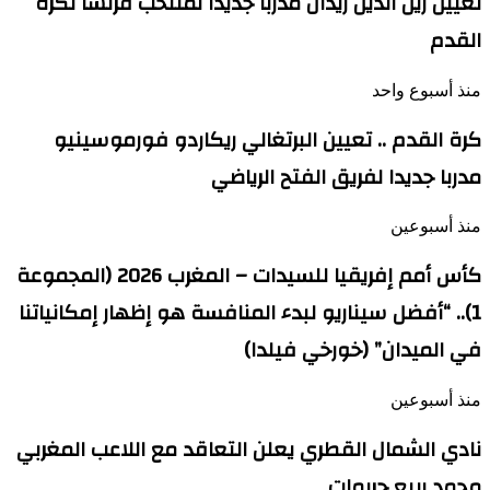
تعيين زين الدين زيدان مدربا جديدا لمنتخب فرنسا لكرة
القدم
منذ أسبوع واحد
كرة القدم .. تعيين البرتغالي ريكاردو فورموسينيو
مدربا جديدا لفريق الفتح الرياضي
منذ أسبوعين
كأس أمم إفريقيا للسيدات – المغرب 2026 (المجموعة
1).. “أفضل سيناريو لبدء المنافسة هو إظهار إمكانياتنا
في الميدان” (خورخي فيلدا)
منذ أسبوعين
نادي الشمال القطري يعلن التعاقد مع اللاعب المغربي
محمد ربيع حريمات