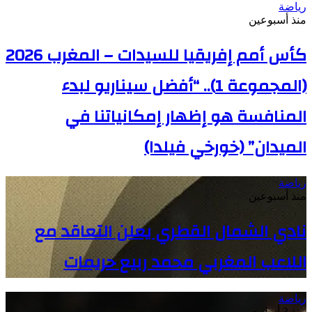
رياضة
منذ أسبوعين
كأس أمم إفريقيا للسيدات – المغرب 2026
(المجموعة 1).. “أفضل سيناريو لبدء
المنافسة هو إظهار إمكانياتنا في
الميدان” (خورخي فيلدا)
رياضة
منذ أسبوعين
نادي الشمال القطري يعلن التعاقد مع
اللاعب المغربي محمد ربيع حريمات
رياضة
منذ 3 أسابيع