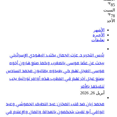
℉
85
السبت
℉
78
الأحد
الأشهر
الأخيرة
تعليقات
رئيس التحرير د. عزت الجمال يكتب: اليهودي الإسرائيلي
يبحث عن عصًا موسى بالمغرب وكما صنع هارون أخوه
موسى العجل لهم كي يعبدوه يطالبون محمد السادس
بصنع عجل آخر لهم في المغرب هذه أوامر توراتية يجب
تنفيذها بالأمر
أبريل 26, 2026
محمد زيان ضد قلب المخزن: عبد اللطيف الحموشي وعبد
الوافي أبو لفيت يتحكمون بالعدالة والمال والإعلام في