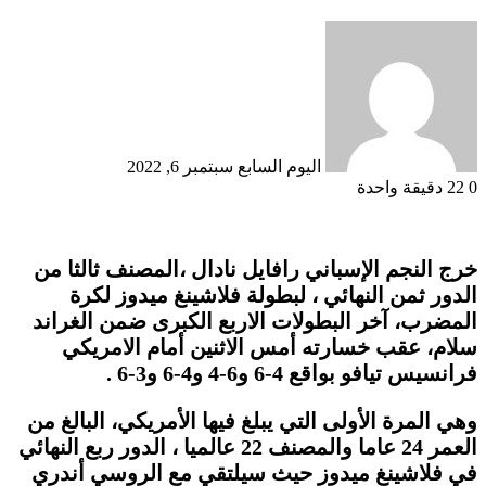
أرسل
بريدا
إلكترونيا
اليوم السابع
سبتمبر 6, 2022
0
22
دقيقة واحدة
خرج النجم الإسباني رافايل نادال ،المصنف ثالثا من
الدور ثمن النهائي ، لبطولة فلاشينغ ميدوز لكرة
المضرب، آخر البطولات الاربع الكبرى ضمن الغراند
سلام، عقب خسارته أمس الاثنين أمام الامريكي
فرانسيس تيافو بواقع 4-6 و6-4 و4-6 و3-6 .
وهي المرة الأولى التي يبلغ فيها الأمريكي، البالغ من
العمر 24 عاما والمصنف 22 عالميا ، الدور ربع النهائي
في فلاشينغ ميدوز حيث سيلتقي مع الروسي أندري