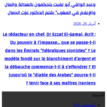
وعبد الوافي أبو لفيت يتحكمون بالعدالة والمال
والإعلام في المغرب” بقلم الدكتور عزت الجمال
أبريل 26, 2026
Le rédacteur en chef, Dr Ezzat El-Gamal, écrit :
Du pouvoir à l’impasse… que se passe-t-il
dans les Émirats “hébraïques sionistes” ? Le
modèle fondé sur le blanchiment d’argent et
la débauche commence-t-il à s’effondrer ? Et
jusqu’où le “diable des Arabes” pourra-t-il
tenir face à ses maîtres iraniens ?
الأرشيف
أغسطس 2026