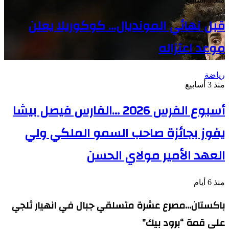
قبل نهائي المونديال… كوكوريلا يعلن
موعد اعتزاله
رياضة
منذ 3 أسابيع
أسبوع الفرس 2026 …الفارس فيصل بيشا
يفوز بجائزة صاحب السمو الملكي ولي
العهد الأمير مولاي الحسن
منذ 6 أيام
باكستان…مصرع عشرة متسلقي جبال في انهيار ثلجي
على قمة “برود بيك”