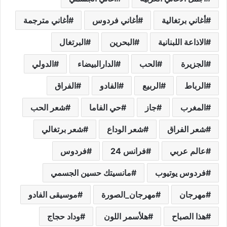
أغاني برتغالية
أغاني فردوس
أغاني مترجمة
الاذاعة اللبنانية
البحرين
البرتغال
الجزيرة
الحب
الدارالبيضاء
الدولي
الرباط
الربيع
الفادو
الفراق
المغرب
جاز
حي الفاما
شعر الحب
شعر الفراق
شعر الوداع
شعر برتغالي
عالم عربي
فرانس 24
فردوس
فردوس يوتيوب
مانسيتك حسين الجسمي
مهرجان
مهرجان_الصورة
موسيقى الفادو
هذا الصباح
هلأسمر اللون
وداد حجاج