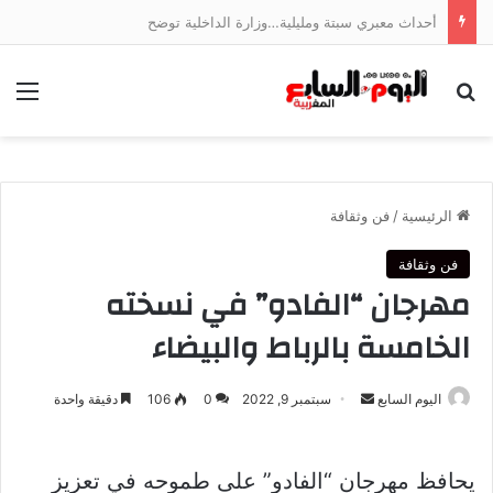
أحداث معبري سبتة ومليلية…وزارة الداخلية توضح
بحث عن
الق
الرئيسية
/
فن وثقافة
فن وثقافة
مهرجان “الفادو” في نسخته
الخامسة بالرباط والبيضاء
أرسل
اليوم السابع
سبتمبر 9, 2022
0
106
دقيقة واحدة
بريدا
إلكترونيا
يحافظ مهرجان “الفادو” على طموحه في تعزيز