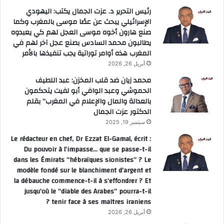
رئيس التحرير د. عزت الجمال يكتب: اليهودي
الإسرائيلي يبحث عن عصًا موسى بالمغرب وكما
صنع هارون أخوه موسى العجل لهم كي يعبدوه
يطالبون محمد السادس بصنع عجل آخر لهم في
المغرب هذه أوامر توراتية يجب تنفيذها بالأمر
أبريل 26, 2026
محمد زيان ضد قلب المخزن: عبد اللطيف
الحموشي وعبد الوافي أبو لفيت يتحكمون
بالعدالة والمال والإعلام في المغرب” بقلم
الدكتور عزت الجمال
سبتمبر 19, 2025
Le rédacteur en chef, Dr Ezzat El-Gamal, écrit :
Du pouvoir à l’impasse… que se passe-t-il
dans les Émirats “hébraïques sionistes” ? Le
modèle fondé sur le blanchiment d’argent et
la débauche commence-t-il à s’effondrer ? Et
jusqu’où le “diable des Arabes” pourra-t-il
tenir face à ses maîtres iraniens ?
أبريل 26, 2026