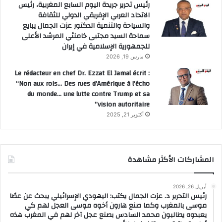
رئيس تحرير جريدة اليوم السابع المغربية، رئيس
الاتحاد العربي الإفريقي الدولي للثقافة
والسياحة والتنمية الدكتور عزت الجمال يبايع
سماحة السيد مجتبى خامنئي المرشد الأعلى
للجمهورية الإسلامية في إيران
مارس 19, 2026
Le rédacteur en chef Dr. Ezzat El Jamal écrit :
“Non aux rois… Des rues d’Amérique à l’écho
du monde… une lutte contre Trump et sa
vision autoritaire”
أكتوبر 21, 2025
المشاركات الأكثر مشاهدة
أبريل 26, 2026
رئيس التحرير د. عزت الجمال يكتب: اليهودي الإسرائيلي يبحث عن عصًا
موسى بالمغرب وكما صنع هارون أخوه موسى العجل لهم كي
يعبدوه يطالبون محمد السادس بصنع عجل آخر لهم في المغرب هذه