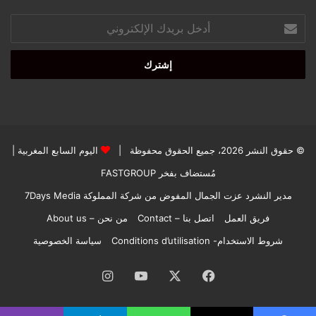
أدخل
بريدك
الإلكتروني
© حقوق النشر 2026، جميع الحقوق محفوظة |
اليوم السابع المغربية
|
مُستضاف بفخر
FASTGROUP
مدير النشرد عزت الجمال المفوض من شركة المملوكة 7Days Media
فريق العمل
اتصل بنا – Contact
من نحن – About us
شروط الاستخدام- Conditions d’utilisation
سياسة الخصوصية
فيسبوك
‫X
‫YouTube
انستقرام