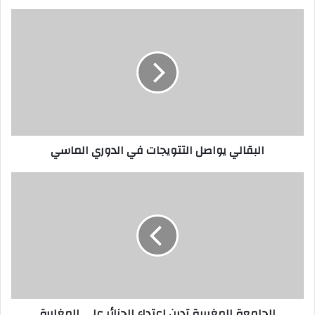
البقالي
يواصل
التتويجات
في
الدوري
الماسي
البقالي يواصل التتويجات في الدوري الماسي
الجامعة
المغربية
تدين
اعتداء
الجزائر
على
المغاربة
الجامعة المغربية تدين اعتداء الجزائر على المغاربة