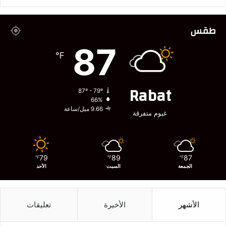
طقس
87
℉
Rabat
87º - 79º
66%
9.66 ميل/ساعة
غيوم متفرقة
79
89
87
℉
℉
℉
الجمعة
السبت
الأحد
الأشهر
الأخيرة
تعليقات