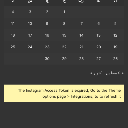
ن
ث
أرب
خ
ج
س
د
4
3
2
1
11
10
9
8
7
6
5
18
17
16
15
14
13
12
25
24
23
22
21
20
19
30
29
28
27
26
« أغسطس
أكتوبر »
The Instagram Access Token is expired, Go to the Theme
options page > Integrations, to to refresh it.