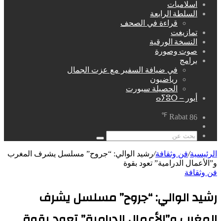
اسلاميات
السلطة الرابعة
قراءة في الصحف
تمازيغت
النسخة الورقية
صوت وصورة
برامج
في ضيافة السفير مع عزت الجمال
رياضيون
الحصيلة سبورت
أيور – ⴰⵢⵓⵔ
℉
Rabat
86
مقال
عشوائي
بحث
عن
الرئيسية
/
فن وثقافة
/
رشيد الوالي: “جروح” مسلسل يشرف المغرب
و”الأعمال الدرامية” تعود بقوة
فن وثقافة
رشيد الوالي: “جروح” مسلسل يشرف
المغرب و”الأعمال الدرامية” تعود بقوة