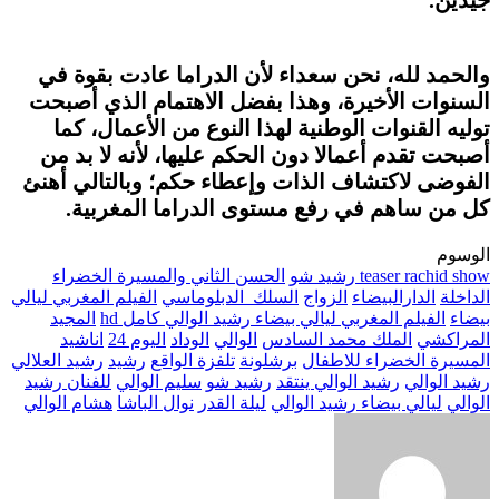
جيدين.
والحمد لله، نحن سعداء لأن الدراما عادت بقوة في
السنوات الأخيرة، وهذا بفضل الاهتمام الذي أصبحت
توليه القنوات الوطنية لهذا النوع من الأعمال، كما
أصبحت تقدم أعمالا دون الحكم عليها، لأنه لا بد من
الفوضى لاكتشاف الذات وإعطاء حكم؛ وبالتالي أهنئ
كل من ساهم في رفع مستوى الدراما المغربية.
الوسوم
teaser rachid show رشيد شو
الحسن الثاني والمسيرة الخضراء
الداخلة
الدارالبيضاء
الزواج
السلك_الدبلوماسي
الفيلم المغربي ليالي
بيضاء
الفيلم المغربي ليالي بيضاء رشيد الوالي كامل hd
المجيد
المراكشي
الملك محمد السادس
الوالي
الوداد
اليوم 24
اناشيد
المسيرة الخضراء للاطفال
برشلونة
تلفزة الواقع
رشيد
رشيد العلالي
رشيد الوالي
رشيد الوالي ينتقد
رشيد شو
سليم الوالي
للفنان رشيد
الوالي
ليالي بيضاء رشيد الوالي
ليلة القدر
نوال الباشا
هشام الوالي
أرسل
بريدا
إلكترونيا