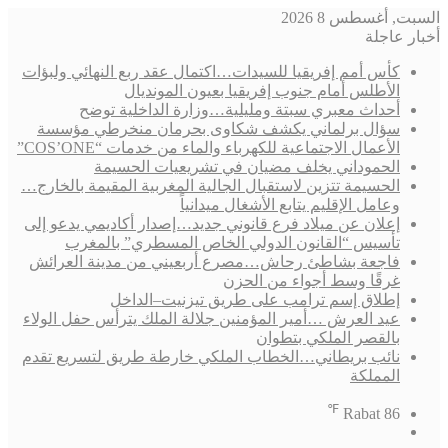
السبت, أغسطس 8 2026
أخبار عاجلة
كأس أمم إفريقيا للسيدات…اكتمال عقد ربع النهائي ولبؤات
الأطلس أمام جنوب إفريقيا بعيون المونديال
أحداث معبري سبتة ومليلية…وزارة الداخلية توضح
سؤال برلماني يكشف شكاوى بحرمان منخرطي مؤسسة
الأعمال الاجتماعية للكهرباء والماء من خدمات “COS’ONE”
الحموداني يخلف مضيان في تشريعيات الحسيمة
الحسيمة تتزين لاستقبال الجالية المغربية المقيمة بالخارج…
وعامل الإقليم يتابع الأشغال ميدانياً
إعلان عن ميلاد فرع قانوني جديد…إصدار أكاديمي يدعو إلى
تأسيس “القانون الدولي الخاص المسطري” بالمغرب
فاجعة بشاطئ رحاش…مصرع أربعيني من مدينة العرائش
غرقًا وسط أجواء من الحزن
إطلاق إسم ترامب على طريق تيزنيت–الداخل
عيد العرش …أمير المؤمنين جلالة الملك يترأس حفل الولاء
بالقصر الملكي بتطوان
نائب بريطاني…الخطاب الملكي خارطة طريق لتسريع تقدم
المملكة
℉
Rabat
86
فيسبوك