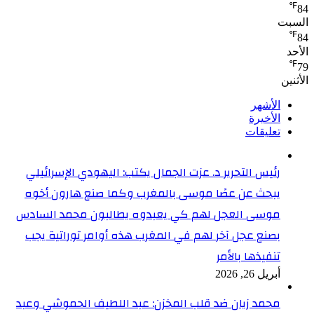
℉
84
السبت
℉
84
الأحد
℉
79
الأثنين
الأشهر
الأخيرة
تعليقات
رئيس التحرير د. عزت الجمال يكتب: اليهودي الإسرائيلي
يبحث عن عصًا موسى بالمغرب وكما صنع هارون أخوه
موسى العجل لهم كي يعبدوه يطالبون محمد السادس
بصنع عجل آخر لهم في المغرب هذه أوامر توراتية يجب
تنفيذها بالأمر
أبريل 26, 2026
محمد زيان ضد قلب المخزن: عبد اللطيف الحموشي وعبد