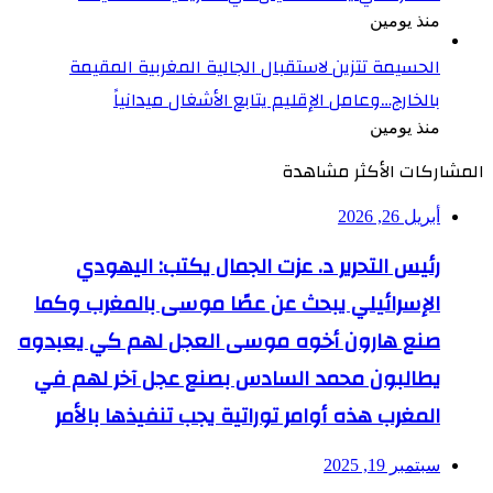
منذ يومين
الحسيمة تتزين لاستقبال الجالية المغربية المقيمة
بالخارج…وعامل الإقليم يتابع الأشغال ميدانياً
منذ يومين
المشاركات الأكثر مشاهدة
أبريل 26, 2026
رئيس التحرير د. عزت الجمال يكتب: اليهودي
الإسرائيلي يبحث عن عصًا موسى بالمغرب وكما
صنع هارون أخوه موسى العجل لهم كي يعبدوه
يطالبون محمد السادس بصنع عجل آخر لهم في
المغرب هذه أوامر توراتية يجب تنفيذها بالأمر
سبتمبر 19, 2025