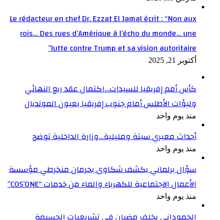
Le rédacteur en chef Dr. Ezzat El Jamal écrit : “Non aux
rois… Des rues d’Amérique à l’écho du monde… une
lutte contre Trump et sa vision autoritaire”
أكتوبر 21, 2025
كأس أمم إفريقيا للسيدات…اكتمال عقد ربع النهائي
ولبؤات الأطلس أمام جنوب إفريقيا بعيون المونديال
منذ يوم واحد
أحداث معبري سبتة ومليلية…وزارة الداخلية توضح
منذ يوم واحد
سؤال برلماني يكشف شكاوى بحرمان منخرطي مؤسسة
الأعمال الاجتماعية للكهرباء والماء من خدمات “COS’ONE”
منذ يوم واحد
الحموداني يخلف مضيان في تشريعيات الحسيمة