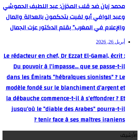
محمد زيان ضد قلب المخزن: عبد اللطيف الحموشي
وعبد الوافي أبو لفيت يتحكمون بالعدالة والمال
والإعلام في المغرب” بقلم الدكتور عزت الجمال
أبريل 26, 2026
Le rédacteur en chef, Dr Ezzat El-Gamal, écrit :
Du pouvoir à l’impasse… que se passe-t-il
dans les Émirats “hébraïques sionistes” ? Le
modèle fondé sur le blanchiment d’argent et
la débauche commence-t-il à s’effondrer ? Et
jusqu’où le “diable des Arabes” pourra-t-il
tenir face à ses maîtres iraniens ?
الأرشيف