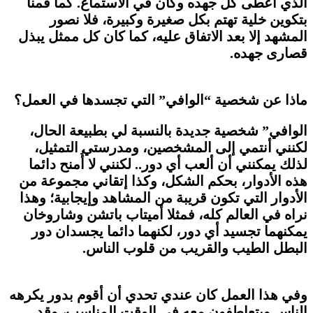
الذي أعطى كل جهده وكان في الاستماع. كما قمنا
بتكوين خلية تهتم بكل صغيرة وكبيرة، فلا نصور
المشهد إلا بعد الاتفاق عليه، كما كان كل ممثل يبذل
قصارى جهده.
ماذا عن شخصية “الوافي” التي تجسدها في العمل؟
الوافي” شخصية جديدة بالنسبة لي بطبيعة الحال،
لكنني أنتمي إلى المشخصين، ومدرستي التمثيل،
لذلك يمكنني أن ألعب أي دور.. لكنني لا أُمنح دائما
هذه الأدوار، بحكم الشكل، وكذا إتقاني مجموعة من
الأدوار التي تكون قريبة من المشاهد وإيجابية؛ وهذا
نراه في العالم كله، فمثلا أميتاب باتشن وشاروخان
يمكنهما تجسيد أي دور، لكنهما دائما يجسدان دور
البطل الطيب والقريب من قلوب الناس.
وفي هذا العمل كان عندي تحدي أن أقوم بدور يكرهه
الناس ويتعاطفون معه في الوقت المناسب، وقد