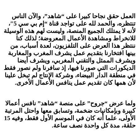
العمل حقق نجاحا كبيرا على “شاهد”، والآن الناس
تنتظره، والحمد لله على تواجد قناة “إم بي سي 5″،
لأنه لا يمتلك الجميع المنصة، وليست لهم هذه الوسيلة
للانخراط ومشاهدة الأعمال المعروضة؛ لذلك كنا
ننتظر هذا العرض على التلفزيون، لعدة أسباب، من
بينها افتخارنا بتقديم عمل يشرف المغرب والمغاربة
ويشرف الممثل والتقني المغربي، ويشرف أيضا
الديكورات التي صورنا فيها، إذ سافرنا ولم نصور فقط
في منطقة الدار البيضاء، وشركة الإنتاج لم تبخل علينا
لأن همها كان تقديم عمل ينافس الأعمال الأخرى.
ولما عرض “جروح” على منصة “شاهد” نافس أعمالا
كبيرة وبإمكانيات ضخمة، وتسابق معها واحتل المرتبة
الأولى، علما أنه كان في الموسم الأول فقط، وفيه 15
حلقة، مدة كل واحدة نصف ساعة.