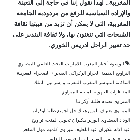
المغربية.. لهذا نقول إننا في حاجة إلى التعبئة
والإرادة السياسية للرفع من مردودية الجامعة
المغربية، التي لا يمكن أن تزيد من هيبتها ثقافة
الشيخات التي تتغنون بها، ولا ثقافة البندير على
حد تعبير الراحل ادريس الخوري.
الوسوم
أخبار المغرب
الامارات
البحث العلمي
البيضاوي
التراويح
التنمية
الخراز
الركراكي
الصحراء
الصحراء المغربية
الماكانة
المباشر
المغرب
المغرب و إسرائيل
الملك
المناظرات الجهوية
المنحة
الميراوي
الميراوي يصدم طلبة أوكرانيا
الميراوي يعترف: ليس هناك حل لجميع طلبة أوكرانيا
الوداد البيضاوي
الوزير
بنكيران
تحويل المنحة
تراويح
عبد الإله بنكيران
عبد اللطيف ميراوي
كلميم
مول المقص
ميراوي
هروب الوزير الميراوي
وزير التعليم