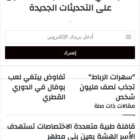
على التحديثات الجديدة
.
أدخل
بريدك
الإلكتروني
"سهرات الرباط"
تفاوض يبتغي لعب
"سهرات
تفاوض
الرباط"
يبتغي
تجذب نصف مليون
بوفال في الدوري
تجذب
لعب
شخص
القطري
نصف
بوفال
مليون
في
مقالات ذات صلة
شخص
الدوري
القطري
قافلة طبية متعددة الاختصاصات تستهدف
الأسر الهشة بعين بني مطهر