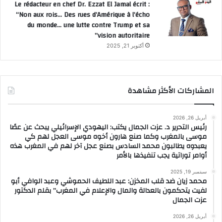
Le rédacteur en chef Dr. Ezzat El Jamal écrit :
“Non aux rois… Des rues d’Amérique à l’écho
du monde… une lutte contre Trump et sa
vision autoritaire”
أكتوبر 21, 2025
المشاركات الأكثر مشاهدة
أبريل 26, 2026
رئيس التحرير د. عزت الجمال يكتب: اليهودي الإسرائيلي يبحث عن عصًا
موسى بالمغرب وكما صنع هارون أخوه موسى العجل لهم كي
يعبدوه يطالبون محمد السادس بصنع عجل آخر لهم في المغرب هذه
أوامر توراتية يجب تنفيذها بالأمر
سبتمبر 19, 2025
محمد زيان ضد قلب المخزن: عبد اللطيف الحموشي وعبد الوافي أبو
لفيت يتحكمون بالعدالة والمال والإعلام في المغرب” بقلم الدكتور
عزت الجمال
أبريل 26, 2026