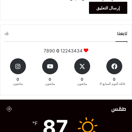
تابعنا
7890
0
12243434
0
0
0
0
عائلة اليوم السابع المغربية
متابعون
متابعون
متابعون
طقس
87
℉