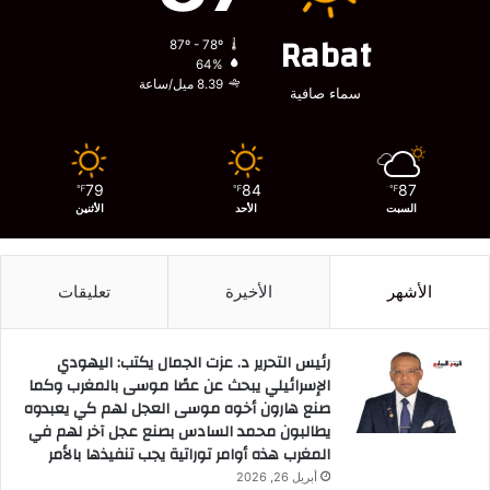
Rabat
87º - 78º
64%
8.39 ميل/ساعة
سماء صافية
79
84
87
℉
℉
℉
السبت
الأحد
الأثنين
الأشهر
الأخيرة
تعليقات
رئيس التحرير د. عزت الجمال يكتب: اليهودي
الإسرائيلي يبحث عن عصًا موسى بالمغرب وكما
صنع هارون أخوه موسى العجل لهم كي يعبدوه
يطالبون محمد السادس بصنع عجل آخر لهم في
المغرب هذه أوامر توراتية يجب تنفيذها بالأمر
أبريل 26, 2026