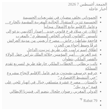
الجمعة, أغسطس 7 2026
أخبار عاجلة
الحموداني يخلف مضيان في تشريعيات الحسيمة
الحسيمة تتزين لاستقبال الجالية المغربية المقيمة بالخارج…
وعامل الإقليم يتابع الأشغال ميدانياً
إعلان عن ميلاد فرع قانوني جديد…إصدار أكاديمي يدعو إلى
تأسيس “القانون الدولي الخاص المسطري” بالمغرب
فاجعة بشاطئ رحاش…مصرع أربعيني من مدينة العرائش
غرقًا وسط أجواء من الحزن
إطلاق إسم ترامب على طريق تيزنيت–الداخل
عيد العرش …أمير المؤمنين جلالة الملك يترأس حفل الولاء
بالقصر الملكي بتطوان
نائب بريطاني…الخطاب الملكي خارطة طريق لتسريع تقدم
المملكة
حرفيو جرسيف يشيدون بدعم عامل الإقليم لإنجاح مشروع
“حي التنشيط الاقتصادي”
باكستان…مصرع عشرة متسلقي جبال في انهيار ثلجي على
قمة “برود بيك”
الدولي المغربي رضوان حلحال ينضم إلى فينيزيا الإيطالي
℉
Rabat
79
فيسبوك