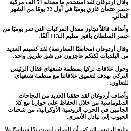
وقال أردوغان لقد استخدم ما معدله 51 ألف مركبة
جسر عثمان غازي يوميًا في أول 22 يومًا من الشهر
الحالي.
وأضاف قائلاً تجاوز معدل المركبات التي تمر يوميًا من
جسر السلطان يافوز سليم الـ113 ألفًا.
وقال أردوغان (مخاطبًا المعارضة) لقد كسبتم العديد
من البلديات لكنكم عاجزون عن شق طريق واحد.
وحول علاقات تركيا بمنطمة شنغهاي فقال الرئيس
التركي نهدف لتعميق علاقاتنا مع منظمة شنغهاي
للتعاون.
وأضاف أردوغان لقد حققنا العديد من النجاحات
الدبلوماسية من خلال الحفاظ على حوارنا مع كلا
الجانبين في الحرب الروسية الأوكرانية، من شحنات
الحبوب إلى تبادل الأسرى.
وتابع الرئيس التركي أن اليونان ليست ندًا سياسيًا ولا