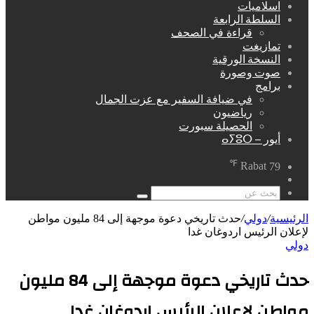
اسلاميات
السلطة الرابعة
قراءة في الصحف
تمازيغت
النسخة الورقية
صوت وصورة
برامج
في ضيافة السفير مع عزت الجمال
رياضيون
الحصيلة سبورت
أيور – ⴰⵢⵓⵔ
℉
Rabat
79
مقال
عشوائي
بحث
عن
الرئيسية
/
دولي
/
حدث تاريخي دعوة موجهة إلى 84 مليون مواطن
لإعلان الرئيس اردوغان غدا
دولي
حدث تاريخي دعوة موجهة إلى 84 مليون
مواطن لإعلان الرئيس اردوغان غدا