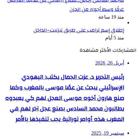
فاجعة بشاطئ رحاش…مصرع أربعيني من مدينة العرائش
غرقًا وسط أجواء من الحزن
منذ 19 ساعة
إطلاق إسم ترامب على طريق تيزنيت–الداخل
منذ 5 أيام
المشاركات الأكثر مشاهدة
أبريل 26, 2026
رئيس التحرير د. عزت الجمال يكتب: اليهودي
الإسرائيلي يبحث عن عصًا موسى بالمغرب وكما
صنع هارون أخوه موسى العجل لهم كي يعبدوه
يطالبون محمد السادس بصنع عجل آخر لهم في
المغرب هذه أوامر توراتية يجب تنفيذها بالأمر
سبتمبر 19, 2025