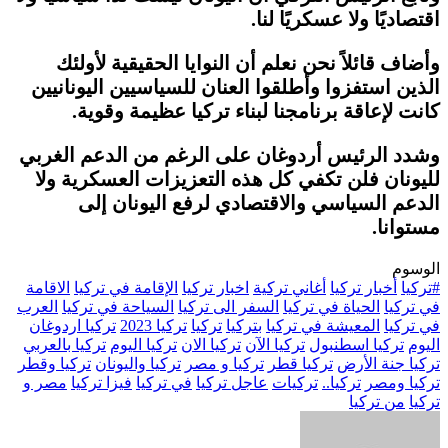
اقتصاديًا ولا عسكريًا لنا.
وأضاف قائلاً نحن نعلم أن النوايا الحقيقية لأولئك
الذين استفزوا وأطلقوا العنان للسياسيين اليونانيين
كانت لإعاقة برنامجنا لبناء تركيا عظيمة وقوية.
وشدد الرئيس أردوغان على الرغم من الدعم الغربي
لليونان فلن تكفي كل هذه التعزيزات العسكرية ولا
الدعم السياسي والاقتصادي لرفع اليونان إلى
مستوانا.
الوسوم
#تركيا
أخبار تركيا
أغاني تركية
اخبار تركيا
الإقامة في تركيا
الاقامة
في تركيا
الحياة في تركيا
السفر الى تركيا
السياحة في تركيا
العرب
في تركيا
المعيشة في تركيا
بتركيا
تركيا
تركيا 2023
تركيا اردوغان
اليوم
تركيا اسطنبول
تركيا الآن
تركيا الان
تركيا اليوم
تركيا بالعربي
تركيا جنة الأرض
تركيا قطر
تركيا و مصر
تركيا واليونان
تركيا وقطر
تركيا ومصر
تركيا..
تركيات
عاجل تركيا
في تركيا
فيزا تركيا
مصر و
تركيا
من تركيا
أرسل
بريدا