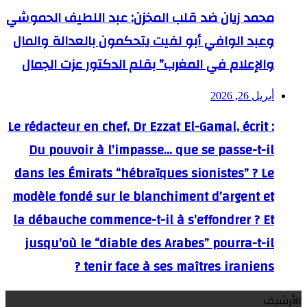
محمد زيان ضد قلب المخزن: عبد اللطيف الحموشي
وعبد الوافي أبو لفيت يتحكمون بالعدالة والمال
والإعلام في المغرب” بقلم الدكتور عزت الجمال
أبريل 26, 2026
Le rédacteur en chef, Dr Ezzat El-Gamal, écrit :
Du pouvoir à l’impasse… que se passe-t-il
dans les Émirats “hébraïques sionistes” ? Le
modèle fondé sur le blanchiment d’argent et
la débauche commence-t-il à s’effondrer ? Et
jusqu’où le “diable des Arabes” pourra-t-il
tenir face à ses maîtres iraniens ?
الأرشيف