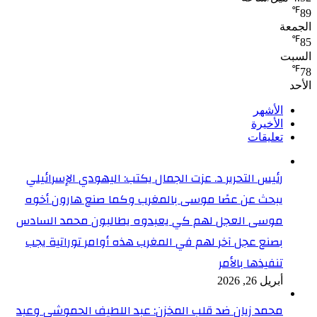
℉
89
الجمعة
℉
85
السبت
℉
78
الأحد
الأشهر
الأخيرة
تعليقات
رئيس التحرير د. عزت الجمال يكتب: اليهودي الإسرائيلي
يبحث عن عصًا موسى بالمغرب وكما صنع هارون أخوه
موسى العجل لهم كي يعبدوه يطالبون محمد السادس
بصنع عجل آخر لهم في المغرب هذه أوامر توراتية يجب
تنفيذها بالأمر
أبريل 26, 2026
محمد زيان ضد قلب المخزن: عبد اللطيف الحموشي وعبد