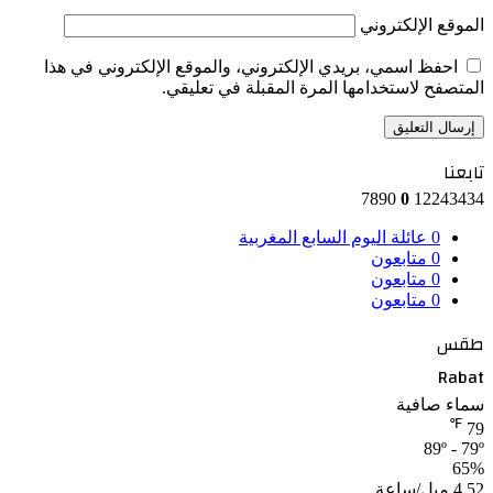
الموقع الإلكتروني
احفظ اسمي، بريدي الإلكتروني، والموقع الإلكتروني في هذا
المتصفح لاستخدامها المرة المقبلة في تعليقي.
تابعنا
7890
0
12243434
0
عائلة اليوم السابع المغربية
0
متابعون
0
متابعون
0
متابعون
طقس
Rabat
سماء صافية
℉
79
89º - 79º
65%
4.52 ميل/ساعة