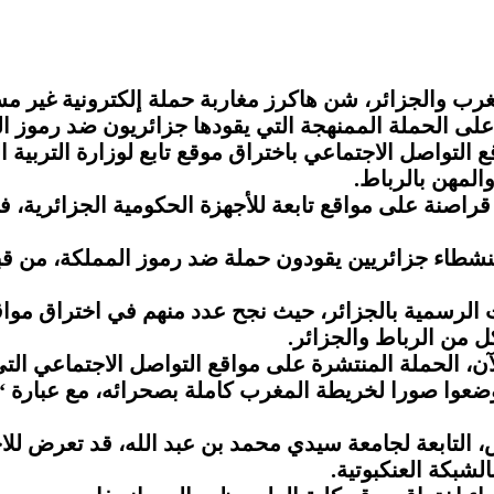
غرب والجزائر، شن هاكرز مغاربة حملة إلكترونية غير م
على الحملة الممنهجة التي يقودها جزائريون ضد رموز ال
واصل الاجتماعي باختراق موقع تابع لوزارة التربية الو
المهن بالرباط.
صنة على مواقع تابعة للأجهزة الحكومية الجزائرية، 
نشطاء جزائريين يقودون حملة ضد رموز المملكة، من قب
الرسمية بالجزائر، حيث نجح عدد منهم في اختراق مواقع ج
ل من الرباط والجزائر.
لآن، الحملة المنتشرة على مواقع التواصل الاجتماعي ال
عوا صورا لخريطة المغرب كاملة بصحرائه، مع عبارة “لا غ
اس، التابعة لجامعة سيدي محمد بن عبد الله، قد تعرض ل
لشبكة العنكبوتية.