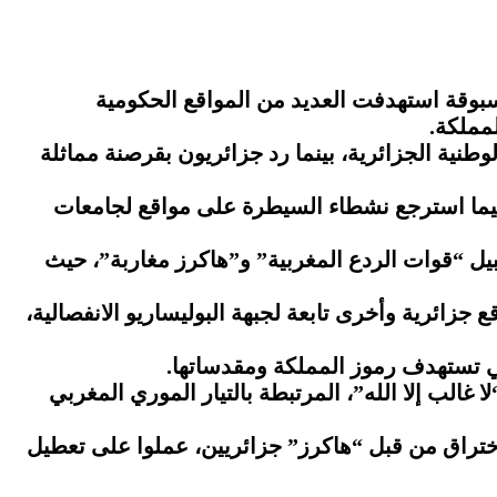
سبوقة استهدفت العديد من المواقع الحكومية
مملكة.
طنية الجزائرية، بينما رد جزائريون بقرصنة مماثلة
فيما استرجع نشطاء السيطرة على مواقع لجامعات
يل “قوات الردع المغربية” و”هاكرز مغاربة”، حيث
زائرية وأخرى تابعة لجبهة البوليساريو الانفصالية،
تي تستهدف رموز المملكة ومقدساتها.
الب إلا الله”، المرتبطة بالتيار الموري المغربي
لاختراق من قبل “هاكرز” جزائريين، عملوا على تعطيل