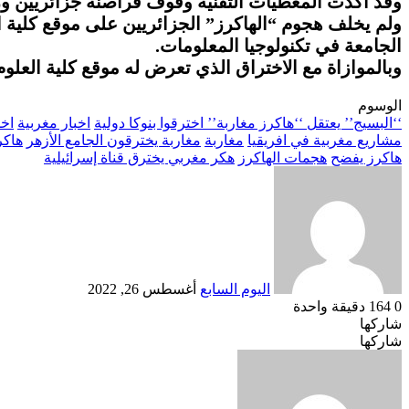
وقد أكدت المعطيات التقنية وقوف قراصنة جزائريين ورا
ولم يخلف هجوم “الهاكرز” الجزائريين على موقع كلي
الجامعة في تكنولوجيا المعلومات.
وبالموازاة مع الاختراق الذي تعرض له موقع كلية العلو
الوسوم
‘‘البسيج’’ يعتقل ‘‘هاكرز مغاربة’’ اخترقوا بنوكا دولية
اخبار مغربية
اخط
مشاريع مغربية في افريقيا
مغاربة
مغاربة يخترقون الجامع الأزهر
هاك
هاكرز يفضح
هجمات الهاكرز
هكر مغربي يخترق قناة إسرائيلية
أرسل
بريدا
إلكترونيا
اليوم السابع
أغسطس 26, 2022
0
164
دقيقة واحدة
شاركها
Odnoklassniki
‫Pocket
‫X
طباعة
لينكدإن
فيسبوك
مشاركة
بينتيريست
شاركها
Odnoklassniki
‫Pocket
‫X
عبر
طباعة
لينكدإن
فيسبوك
مشاركة
بينتيريست
عبر
البريد
البريد