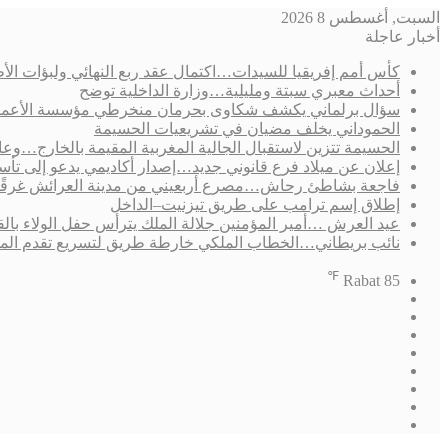
السبت, أغسطس 8 2026
أخبار عاجلة
كأس أمم إفريقيا للسيدات…اكتمال عقد ربع النهائي ولبؤات الأط
أحداث معبري سبتة ومليلية…وزارة الداخلية توضح
سؤال برلماني يكشف شكاوى بحرمان منخرطي مؤسسة الأعمال الاجتم
الحموداني يخلف مضيان في تشريعيات الحسيمة
الحسيمة تتزين لاستقبال الجالية المغربية المقيمة بالخارج…وعامل 
إعلان عن ميلاد فرع قانوني جديد…إصدار أكاديمي يدعو إلى ت
فاجعة بشاطئ رحاش…مصرع أربعيني من مدينة العرائش غرقًا
إطلاق إسم ترامب على طريق تيزنيت–الداخل
عيد العرش …أمير المؤمنين جلالة الملك يترأس حفل الولاء بال
نائب بريطاني…الخطاب الملكي خارطة طريق لتسريع تقدم الم
℉
Rabat
85
فيسبوك
‫X
‫YouTube
انستقرام
تسجيل
مقال
الدخول
إضافة
عشوائي
الوضع
عمود
المظلم
جانبي