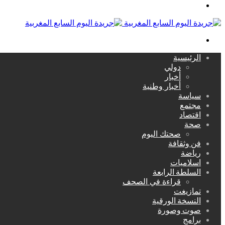
القائمة
بحث
عن
الرئيسية
دولي
أخبار
أخبار وطنية
سياسة
مجتمع
اقتصاد
صحة
صحتك اليوم
فن وثقافة
رياضة
اسلاميات
السلطة الرابعة
قراءة في الصحف
تمازيغت
النسخة الورقية
صوت وصورة
برامج