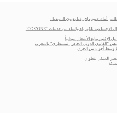
لس أمام جنوب إفريقيا بعيون المونديال
اعية للكهرباء والماء من خدمات “COS’ONE”
الإقليم يتابع الأشغال ميدانياً
أسيس “القانون الدولي الخاص المسطري” بالمغرب
 وسط أجواء من الحزن
قصر الملكي بتطوان
ملكة