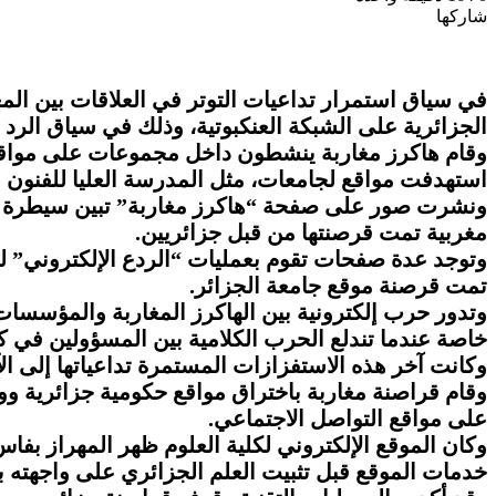
شاركها
Odnoklassniki
‫Pocket
‫X
طباعة
لينكدإن
فيسبوك
مشاركة
بينتيريست
عبر
البريد
في سياق استمرار تداعيات التوتر في العلاقات بين الم
الجزائرية على الشبكة العنكبوتية، وذلك في سياق الرد 
وقام هاكرز مغاربة ينشطون داخل مجموعات على مواقع الت
استهدفت مواقع لجامعات، مثل المدرسة العليا للفنون و
ونشرت صور على صفحة “هاكرز مغاربة” تبين سيطرة قرا
مغربية تمت قرصنتها من قبل جزائريين.
وتوجد عدة صفحات تقوم بعمليات “الردع الإلكتروني” ل
تمت قرصنة موقع جامعة الجزائر.
وتدور حرب إلكترونية بين الهاكرز المغاربة والمؤسسات 
خاصة عندما تندلع الحرب الكلامية بين المسؤولين في ك
وكانت آخر هذه الاستفزازات المستمرة تداعياتها إلى ا
وقام قراصنة مغاربة باختراق مواقع حكومية جزائرية ووض
على مواقع التواصل الاجتماعي.
وكان الموقع الإلكتروني لكلية العلوم ظهر المهراز بف
خدمات الموقع قبل تثبيت العلم الجزائري على واجهته با