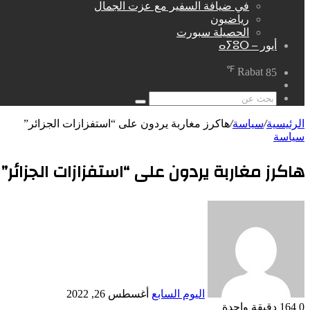
في ضيافة السفير مع عزت الجمال
رياضيون
الحصيلة سبورت
أيور – ⴰⵢⵓⵔ
℉
Rabat
85
مقال
عشوائي
بحث
عن
الرئيسية
/
سياسة
/
هاكرز مغاربة يردون على “استفزازات الجزائر”
سياسة
هاكرز مغاربة يردون على “استفزازات الجزائر”
أرسل
بريدا
إلكترونيا
اليوم السابع
أغسطس 26, 2022
0
164
دقيقة واحدة