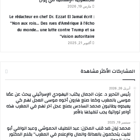
مارس 19, 2026
Le rédacteur en chef Dr. Ezzat El Jamal écrit :
“Non aux rois… Des rues d’Amérique à l’écho
du monde… une lutte contre Trump et sa
vision autoritaire”
أكتوبر 21, 2025
المشاركات الأكثر مشاهدة
أبريل 26, 2026
رئيس التحرير د. عزت الجمال يكتب: اليهودي الإسرائيلي يبحث عن عصًا
موسى بالمغرب وكما صنع هارون أخوه موسى العجل لهم كي
يعبدوه يطالبون محمد السادس بصنع عجل آخر لهم في المغرب هذه
أوامر توراتية يجب تنفيذها بالأمر
سبتمبر 19, 2025
محمد زيان ضد قلب المخزن: عبد اللطيف الحموشي وعبد الوافي أبو
لفيت يتحكمون بالعدالة والمال والإعلام في المغرب” بقلم الدكتور