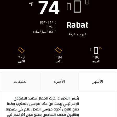
74
℉
Rabat
86º - 74º
87%
3.83 ميل/ساعة
غيوم متفرقة
78
84
86
℉
℉
℉
السبت
الأحد
الأثنين
الأشهر
الأخيرة
تعليقات
رئيس التحرير د. عزت الجمال يكتب: اليهودي
الإسرائيلي يبحث عن عصًا موسى بالمغرب وكما
صنع هارون أخوه موسى العجل لهم كي يعبدوه
يطالبون محمد السادس بصنع عجل آخر لهم في