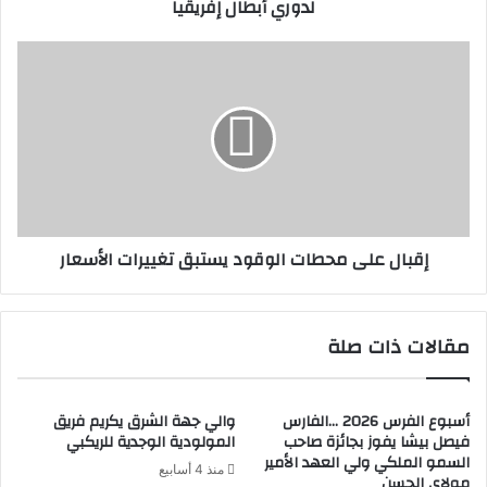
لدوري أبطال إفريقيا
إفريقيا
إقبال
على
محطات
الوقود
يستبق
تغييرات
الأسعار
إقبال على محطات الوقود يستبق تغييرات الأسعار
مقالات ذات صلة
أسبوع الفرس 2026 …الفارس
والي جهة الشرق يكريم فريق
فيصل بيشا يفوز بجائزة صاحب
المولودية الوجدية للريكبي
السمو الملكي ولي العهد الأمير
منذ 4 أسابيع
مولاي الحسن