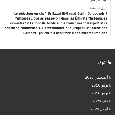
عزت الجمال
أبريل 26, 2026
Le rédacteur en chef, Dr Ezzat El-Gamal, écrit : Du pouvoir à
l’impasse… que se passe-t-il dans les Émirats “hébraïques
sionistes” ? Le modèle fondé sur le blanchiment d’argent et la
débauche commence-t-il à s’effondrer ? Et jusqu’où le “diable des
Arabes” pourra-t-il tenir face à ses maîtres iraniens ?
الأرشيف
أغسطس 2026
يوليو 2026
يونيو 2026
مايو 2026
أبريل 2026