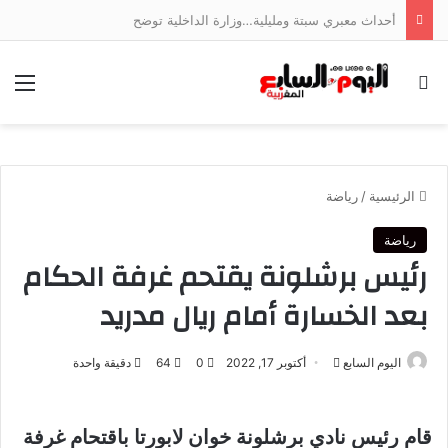
أحداث معبري سبتة ومليلية…وزارة الداخلية توضح
بحث عن
الق
الرئيسية
/
رياضة
رياضة
رئيس برشلونة يقتحم غرفة الحكام
بعد الخسارة أمام ريال مدريد
أرسل
اليوم السابع
أكتوبر 17, 2022
0
64
دقيقة واحدة
بريدا
إلكترونيا
قام رئيس نادي برشلونة خوان لابورتا باقتحام غرفة