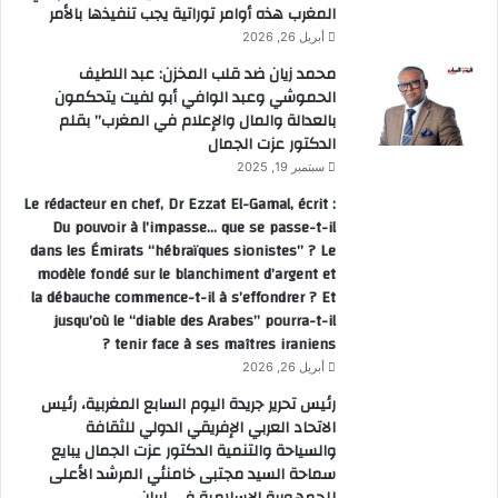
المغرب هذه أوامر توراتية يجب تنفيذها بالأمر
أبريل 26, 2026
محمد زيان ضد قلب المخزن: عبد اللطيف
الحموشي وعبد الوافي أبو لفيت يتحكمون
بالعدالة والمال والإعلام في المغرب” بقلم
الدكتور عزت الجمال
سبتمبر 19, 2025
Le rédacteur en chef, Dr Ezzat El-Gamal, écrit :
Du pouvoir à l’impasse… que se passe-t-il
dans les Émirats “hébraïques sionistes” ? Le
modèle fondé sur le blanchiment d’argent et
la débauche commence-t-il à s’effondrer ? Et
jusqu’où le “diable des Arabes” pourra-t-il
tenir face à ses maîtres iraniens ?
أبريل 26, 2026
رئيس تحرير جريدة اليوم السابع المغربية، رئيس
الاتحاد العربي الإفريقي الدولي للثقافة
والسياحة والتنمية الدكتور عزت الجمال يبايع
سماحة السيد مجتبى خامنئي المرشد الأعلى
للجمهورية الإسلامية في إيران