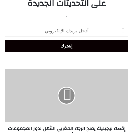
على التحديثات الجديدة
.
أدخل
بريدك
الإلكتروني
إقصاء
نيجيليك
يمنح
الرجاء
المغربي
التأهل
لدور
المجموعات
لدوري
إقصاء نيجيليك يمنح الرجاء المغربي التأهل لدور المجموعات
أبطال