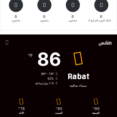
0
0
0
0
عائلة اليوم السابع المغربية
متابعون
متابعون
متابعون
طقس
86
℉
Rabat
89º - 79º
62%
7.4 ميل/ساعة
سماء صافية
78
85
89
℉
℉
℉
الجمعة
السبت
الأحد