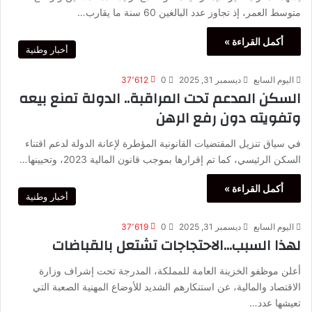
متوسط العمر، إذ تجاوز عدد البالغين 60 سنة ما يقارب…
أكمل القراءة »
أخبار وطنية
اليوم السابع
ديسمبر 31, 2025
0
37٬612
السكن المدعم تحت المراقبة.. الدولة تمنع بيعه
وتفويته دون رفع الرهن
في سياق تنزيل المقتضيات القانونية المؤطرة لإعانة الدولة لدعم اقتناء
السكن الرئيسي، كما تم إقرارها بموجب قانون المالية 2023، وتحيينها…
أكمل القراءة »
أخبار وطنية
اليوم السابع
ديسمبر 31, 2025
0
37٬619
لهذا السبب…الاحتجاجات تشتعل بالقباضات
أعلن موظفو الخزينة العامة للمملكة، المدرجة تحت إشراف وزارة
الاقتصاد والمالية، عن استنكارهم الشديد للأوضاع المهنية الصعبة التي
تعيشها عدد…