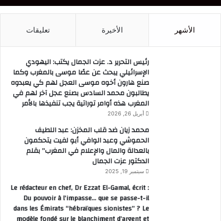
الأشهر
الأخيرة
تعليقات
رئيس التحرير د. عزت الجمال يكتب: اليهودي
الإسرائيلي يبحث عن عصًا موسى بالمغرب وكما
صنع هارون أخوه موسى العجل لهم كي يعبدوه
يطالبون محمد السادس بصنع عجل آخر لهم في
المغرب هذه أوامر توراتية يجب تنفيذها بالأمر
أبريل 26, 2026
محمد زيان ضد قلب المخزن: عبد اللطيف
الحموشي وعبد الوافي أبو لفيت يتحكمون
بالعدالة والمال والإعلام في المغرب” بقلم
الدكتور عزت الجمال
سبتمبر 19, 2025
Le rédacteur en chef, Dr Ezzat El-Gamal, écrit :
Du pouvoir à l’impasse… que se passe-t-il
dans les Émirats “hébraïques sionistes” ? Le
modèle fondé sur le blanchiment d’argent et