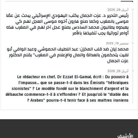
أبريل 26, 2026
رئيس التحرير د. عزت الجمال يكتب: اليهودي الإسرائيلي يبحث عن عصًا
موسى بالمغرب وكما صنع هارون أخوه موسى العجل لهم كي
يعبدوه يطالبون محمد السادس بصنع عجل آخر لهم في المغرب هذه
أوامر توراتية يجب تنفيذها بالأمر
سبتمبر 19, 2025
محمد زيان ضد قلب المخزن: عبد اللطيف الحموشي وعبد الوافي أبو
لفيت يتحكمون بالعدالة والمال والإعلام في المغرب” بقلم الدكتور
عزت الجمال
أبريل 26, 2026
Le rédacteur en chef, Dr Ezzat El-Gamal, écrit : Du pouvoir à
l’impasse… que se passe-t-il dans les Émirats “hébraïques
sionistes” ? Le modèle fondé sur le blanchiment d’argent et la
débauche commence-t-il à s’effondrer ? Et jusqu’où le “diable des
Arabes” pourra-t-il tenir face à ses maîtres iraniens ?
الأرشيف