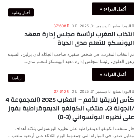
أكمل القراءة »
أخبار وطنية
اليوم السابع
ديسمبر 31, 2025
0
37٬608
انتخاب المغرب لرئاسة مجلس إدارة معهد
اليونسكو للتعلم مدى الحياة
تم انتخاب المغرب، في شخص سفيرة صاحب الجلالة لدى برلين، السيدة
زهور العلوي، رئيسا لمجلس إدارة معهد اليونسكو للتعلم مدى…
أكمل القراءة »
رياضة
اليوم السابع
ديسمبر 31, 2025
0
37٬610
كأس إفريقيا للأمم – المغرب 2025 (المجموعة 4
/الجولة 3).. منتخب الكونغو الديموقراطية يفوز
على نظيره البوتسواني (3-0)
فاز منتخب الكونغو الديمقراطية على نظيره البوتسواني بثلاثة أهداف
مقابل صفر، في المباراة التي جمعتهما اليوم الثلاثاء على أرضية ملعب…