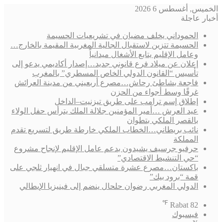
الخميس, أغسطس 6 2026
أخبار عاجلة
الحموداني يخلف مضيان في تشريعيات الحسيمة
الحسيمة تتزين لاستقبال الجالية المغربية المقيمة بالخارج…
وعامل الإقليم يتابع الأشغال ميدانياً
إعلان عن ميلاد فرع قانوني جديد…إصدار أكاديمي يدعو إلى
تأسيس “القانون الدولي الخاص المسطري” بالمغرب
فاجعة بشاطئ رحاش…مصرع أربعيني من مدينة العرائش
غرقًا وسط أجواء من الحزن
إطلاق إسم ترامب على طريق تيزنيت–الداخل
عيد العرش …أمير المؤمنين جلالة الملك يترأس حفل الولاء
بالقصر الملكي بتطوان
نائب بريطاني…الخطاب الملكي خارطة طريق لتسريع تقدم
المملكة
حرفيو جرسيف يشيدون بدعم عامل الإقليم لإنجاح مشروع
“حي التنشيط الاقتصادي”
باكستان…مصرع عشرة متسلقي جبال في انهيار ثلجي على
قمة “برود بيك”
الدولي المغربي رضوان حلحال ينضم إلى فينيزيا الإيطالي
℉
Rabat
82
فيسبوك