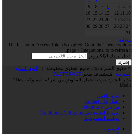
9
8
7
6
5
4
3
16
15
14
13
12
11
10
23
22
21
20
19
18
17
30
29
28
27
26
25
24
31
« يوليو
The Instagram Access Token is expired, Go to the Theme options
page > Integrations, to to refresh it.
أدخل بريدك الإلكتروني
© حقوق النشر 2026، جميع الحقوق محفوظة |
اليوم السابع
المغربية
| مُستضاف بفخر
FASTGROUP
مدير النشرد عزت الجمال المفوض من شركة المملوكة 7Days
Media
فريق العمل
اتصل بنا – Contact
من نحن – About us
شروط الاستخدام- Conditions d’utilisation
سياسة الخصوصية
فيسبوك