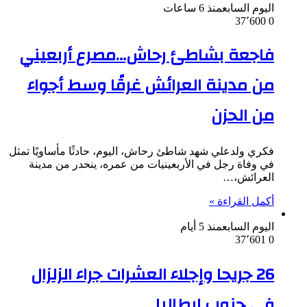
اليوم السابع
منذ 6 ساعات
37٬600
0
فاجعة بشاطئ رحاش…مصرع أربعيني
من مدينة العرائش غرقًا وسط أجواء
من الحزن
فكري ولدعلي شهد شاطئ رحاش، اليوم، حادثًا مأساويًا تمثل
في وفاة رجل في الأربعينيات من عمره، ينحدر من مدينة
العرائش،…
أكمل القراءة »
اليوم السابع
منذ 5 أيام
37٬601
0
26 جريحا وإجلاء العشرات جراء الزلزال
في جنوب إيطاليا