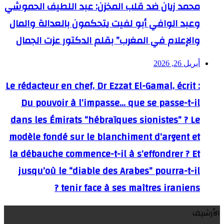
محمد زيان ضد قلب المخزن: عبد اللطيف الحموشي
وعبد الوافي أبو لفيت يتحكمون بالعدالة والمال
والإعلام في المغرب” بقلم الدكتور عزت الجمال
أبريل 26, 2026
Le rédacteur en chef, Dr Ezzat El-Gamal, écrit :
Du pouvoir à l’impasse… que se passe-t-il
dans les Émirats “hébraïques sionistes” ? Le
modèle fondé sur le blanchiment d’argent et
la débauche commence-t-il à s’effondrer ? Et
jusqu’où le “diable des Arabes” pourra-t-il
tenir face à ses maîtres iraniens ?
الأرشيف