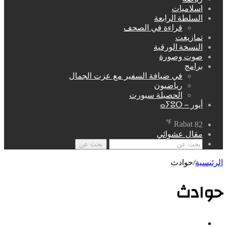
اسلاميات
السلطة الرابعة
قراءة في الصحف
تمازيغت
النسخة الورقية
صوت وصورة
برامج
في ضيافة السفير مع عزت الجمال
رياضيون
الحصيلة سبورت
أيور – ⴰⵢⵓⵔ
℉
Rabat
82
مقال عشوائي
بحث عن
الرئيسية
/
حوادث
حوادث