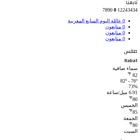
تابعنا
7890
0
12243434
0
عائلة اليوم السابع المغربية
0
متابعون
0
متابعون
0
متابعون
طقس
Rabat
سماء صافية
℉
82
82º - 76º
73%
6.91 ميل/ساعة
℉
80
الخميس
℉
85
الجمعة
℉
80
السبت