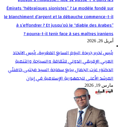
Émirats “hébraïques sionistes” ? Le modèle fondé sur
le blanchiment d’argent et la débauche commence-t-il
à s’effondrer ? Et jusqu’où le “diable des Arabes”
pourra-t-il tenir face à ses maîtres iraniens ?
أبريل 26, 2026
رئيس تحرير جريدة اليوم السابع المغربية، رئيس الاتحاد
العربي الإفريقي الدولي للثقافة والسياحة والتنمية
الدكتور عزت الجمال يبايع سماحة السيد مجتبى خامنئي
المرشد الأعلى للجمهورية الإسلامية في إيران
مارس 19, 2026