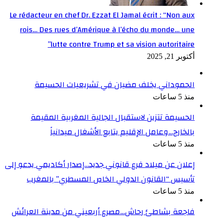
Le rédacteur en chef Dr. Ezzat El Jamal écrit : “Non aux
rois… Des rues d’Amérique à l’écho du monde… une
lutte contre Trump et sa vision autoritaire”
أكتوبر 21, 2025
الحموداني يخلف مضيان في تشريعيات الحسيمة
منذ 5 ساعات
الحسيمة تتزين لاستقبال الجالية المغربية المقيمة
بالخارج…وعامل الإقليم يتابع الأشغال ميدانياً
منذ 5 ساعات
إعلان عن ميلاد فرع قانوني جديد…إصدار أكاديمي يدعو إلى
تأسيس “القانون الدولي الخاص المسطري” بالمغرب
منذ 5 ساعات
فاجعة بشاطئ رحاش…مصرع أربعيني من مدينة العرائش