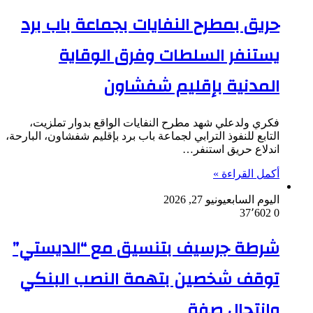
حريق بمطرح النفايات بجماعة باب برد
يستنفر السلطات وفرق الوقاية
المدنية بإقليم شفشاون
فكري ولدعلي شهد مطرح النفايات الواقع بدوار تملزيت،
التابع للنفوذ الترابي لجماعة باب برد بإقليم شفشاون، البارحة،
اندلاع حريق استنفر…
أكمل القراءة »
اليوم السابع
يونيو 27, 2026
37٬602
0
شرطة جرسيف بتنسيق مع “الديستي”
توقف شخصين بتهمة النصب البنكي
وانتحال صفة