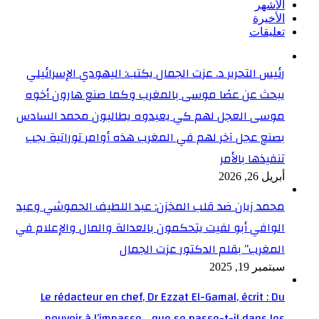
الأشهر
الأخيرة
تعليقات
رئيس التحرير د. عزت الجمال يكتب: اليهودي الإسرائيلي
يبحث عن عصًا موسى بالمغرب وكما صنع هارون أخوه
موسى العجل لهم كي يعبدوه يطالبون محمد السادس
بصنع عجل آخر لهم في المغرب هذه أوامر توراتية يجب
تنفيذها بالأمر
أبريل 26, 2026
محمد زيان ضد قلب المخزن: عبد اللطيف الحموشي وعبد
الوافي أبو لفيت يتحكمون بالعدالة والمال والإعلام في
المغرب” بقلم الدكتور عزت الجمال
سبتمبر 19, 2025
Le rédacteur en chef, Dr Ezzat El-Gamal, écrit : Du
pouvoir à l’impasse… que se passe-t-il dans les