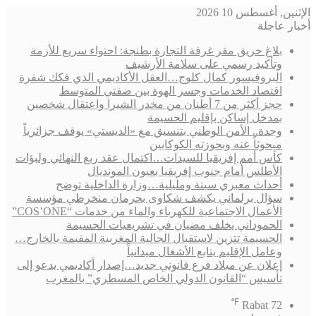
الإثنين, أغسطس 10 2026
أخبار عاجلة
بلاغ حريق مقر غرفة التجارة بطنجة: احتواء سريع للأزمة
وتأكيد رسمي على سلامة الأرشيف
البروفيسور كمال كلوج…العقل الأكاديمي الذي فكك شفرة
اقتصاد الخدمات وجسر الهوة بين ضفتي المتوسط
حجز أكثر من 7 أطنان من مخدر الشيرا واعتقال شخصين
بمدخل إساكن بإقليم الحسيمة
وجدة.. الأمن الوطني بتنسيق مع «الديستي» يوقف جزائرياً
مبحوثاً عنه وبحوزته الكوكايين
كأس أمم إفريقيا للسيدات…اكتمال عقد ربع النهائي ولبؤات
الأطلس أمام جنوب إفريقيا بعيون المونديال
أحداث معبري سبتة ومليلية…وزارة الداخلية توضح
سؤال برلماني يكشف شكاوى بحرمان منخرطي مؤسسة
الأعمال الاجتماعية للكهرباء والماء من خدمات “COS’ONE”
الحموداني يخلف مضيان في تشريعيات الحسيمة
الحسيمة تتزين لاستقبال الجالية المغربية المقيمة بالخارج…
وعامل الإقليم يتابع الأشغال ميدانياً
إعلان عن ميلاد فرع قانوني جديد…إصدار أكاديمي يدعو إلى
تأسيس “القانون الدولي الخاص المسطري” بالمغرب
℉
Rabat
72