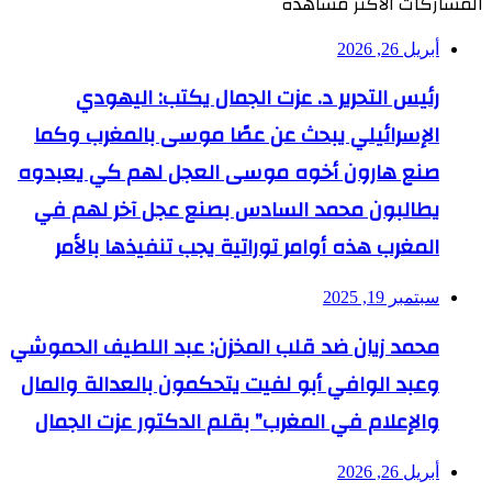
المشاركات الأكثر مشاهدة
أبريل 26, 2026
رئيس التحرير د. عزت الجمال يكتب: اليهودي
الإسرائيلي يبحث عن عصًا موسى بالمغرب وكما
صنع هارون أخوه موسى العجل لهم كي يعبدوه
يطالبون محمد السادس بصنع عجل آخر لهم في
المغرب هذه أوامر توراتية يجب تنفيذها بالأمر
سبتمبر 19, 2025
محمد زيان ضد قلب المخزن: عبد اللطيف الحموشي
وعبد الوافي أبو لفيت يتحكمون بالعدالة والمال
والإعلام في المغرب” بقلم الدكتور عزت الجمال
أبريل 26, 2026