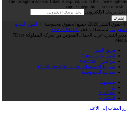
The Instagram Access Token is expired, Go to the Theme options
page > Integrations, to to refresh it.
أدخل بريدك الإلكتروني
© حقوق النشر 2026، جميع الحقوق محفوظة |
اليوم السابع
المغربية
| مُستضاف بفخر
FASTGROUP
مدير النشرد عزت الجمال المفوض من شركة المملوكة 7Days
Media
فريق العمل
اتصل بنا – Contact
من نحن – About us
شروط الاستخدام- Conditions d’utilisation
سياسة الخصوصية
فيسبوك
‫X
‫YouTube
انستقرام
زر الذهاب إلى الأعلى