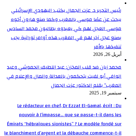
رئيس التحرير د. عزت الجمال يكتب: اليهودي الإسرائيلي
يبحث عن عصًا موسى بالمغرب وكما صنع هارون أخوه
موسى العجل لهم كي يعبدوه يطالبون محمد السادس
بصنع عجل آخر لهم في المغرب هذه أوامر توراتية يجب
تنفيذها بالأمر
أبريل 26, 2026
محمد زيان ضد قلب المخزن: عبد اللطيف الحموشي وعبد
الوافي أبو لفيت يتحكمون بالعدالة والمال والإعلام في
المغرب” بقلم الدكتور عزت الجمال
سبتمبر 19, 2025
Le rédacteur en chef, Dr Ezzat El-Gamal, écrit : Du
pouvoir à l’impasse… que se passe-t-il dans les
Émirats “hébraïques sionistes” ? Le modèle fondé sur
le blanchiment d’argent et la débauche commence-t-il