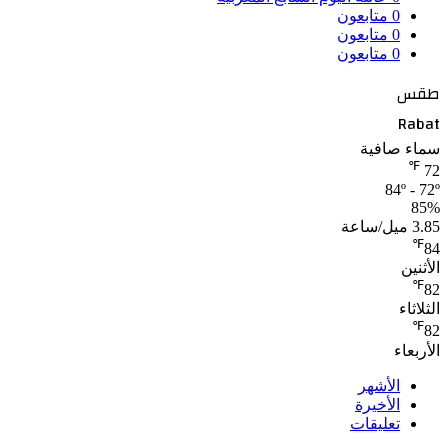
0
متابعون
0
متابعون
0
متابعون
طقس
Rabat
سماء صافية
℉
72
84º - 72º
85%
3.85 ميل/ساعة
℉
84
الأثنين
℉
82
الثلاثاء
℉
82
الأربعاء
الأشهر
الأخيرة
تعليقات