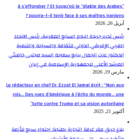
à s’effondrer ? Et jusqu’où le “diable des Arabes”
pourra-t-il tenir face à ses maîtres iraniens ?
أبريل 26, 2026
رئيس تحرير جريدة اليوم السابع المغربية، رئيس الاتحاد
العربي الإفريقي الدولي للثقافة والسياحة والتنمية
الدكتور عزت الجمال يبايع سماحة السيد مجتبى خامنئي
المرشد الأعلى للجمهورية الإسلامية في إيران
مارس 19, 2026
Le rédacteur en chef Dr. Ezzat El Jamal écrit : “Non aux
rois… Des rues d’Amérique à l’écho du monde… une
lutte contre Trump et sa vision autoritaire”
أكتوبر 21, 2025
بلاغ حريق مقر غرفة التجارة بطنجة: احتواء سريع للأزمة
وتأكيد رسمي على سلامة الأرشيف