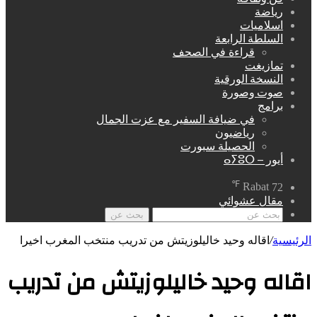
رياضة
اسلاميات
السلطة الرابعة
قراءة في الصحف
تمازيغت
النسخة الورقية
صوت وصورة
برامج
في ضيافة السفير مع عزت الجمال
رياضيون
الحصيلة سبورت
أيور – ⴰⵢⵓⵔ
℉
Rabat
72
مقال عشوائي
بحث عن
الرئيسية
/
اقاله وحيد خاليلوزيتش من تدريب منتخب المغرب اخيرا
اقاله وحيد خاليلوزيتش من تدريب