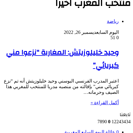
منتخب المغرب اخيرا
رياضة
اليوم السابع
ديسمبر 26, 2022
51
0
وحيد خليلوزيتش: المغاربة “نزعوا مني
كبريائي”
اعتبر المدرب الفرنسي البوسني وحيد خليلوزيتش أنه تم “نزع
كبريائي مني” بإقالته من منصبه مدربا للمنتخب للمغربي هذا
الصيف وحرمانه…
أكمل القراءة »
تابعنا
7890
0
12243434
0
عائلة اليوم السابع المغربية