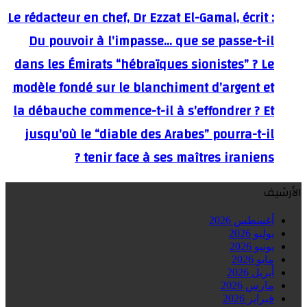
Le rédacteur en chef, Dr Ezzat El-Gamal, écrit :
Du pouvoir à l’impasse… que se passe-t-il
dans les Émirats “hébraïques sionistes” ? Le
modèle fondé sur le blanchiment d’argent et
la débauche commence-t-il à s’effondrer ? Et
jusqu’où le “diable des Arabes” pourra-t-il
tenir face à ses maîtres iraniens ?
الأرشيف
أغسطس 2026
يوليو 2026
يونيو 2026
مايو 2026
أبريل 2026
مارس 2026
فبراير 2026