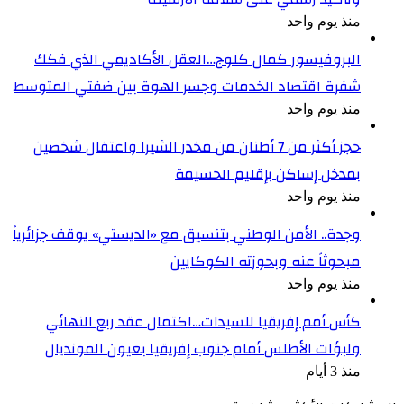
منذ يوم واحد
البروفيسور كمال كلوج…العقل الأكاديمي الذي فكك
شفرة اقتصاد الخدمات وجسر الهوة بين ضفتي المتوسط
منذ يوم واحد
حجز أكثر من 7 أطنان من مخدر الشيرا واعتقال شخصين
بمدخل إساكن بإقليم الحسيمة
منذ يوم واحد
وجدة.. الأمن الوطني بتنسيق مع «الديستي» يوقف جزائرياً
مبحوثاً عنه وبحوزته الكوكايين
منذ يوم واحد
كأس أمم إفريقيا للسيدات…اكتمال عقد ربع النهائي
ولبؤات الأطلس أمام جنوب إفريقيا بعيون المونديال
منذ 3 أيام