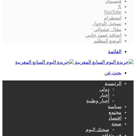
فيسبوك
‫X
‫YouTube
انستقرام
تسجيل الدخول
مقال عشوائي
إضافة عمود جانبي
الوضع المظلم
القائمة
بحث عن
الرئيسية
دولي
أخبار
أخبار وطنية
سياسة
مجتمع
اقتصاد
صحة
صحتك اليوم
فن وثقافة