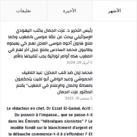
الأشهر
الأخيرة
تعليقات
رئيس التحرير د. عزت الجمال يكتب: اليهودي
الإسرائيلي يبحث عن عصًا موسى بالمغرب وكما
صنع هارون أخوه موسى العجل لهم كي يعبدوه
يطالبون محمد السادس بصنع عجل آخر لهم في
المغرب هذه أوامر توراتية يجب تنفيذها بالأمر
أبريل 26, 2026
محمد زيان ضد قلب المخزن: عبد اللطيف
الحموشي وعبد الوافي أبو لفيت يتحكمون
بالعدالة والمال والإعلام في المغرب” بقلم
الدكتور عزت الجمال
سبتمبر 19, 2025
Le rédacteur en chef, Dr Ezzat El-Gamal, écrit :
Du pouvoir à l’impasse… que se passe-t-il
dans les Émirats “hébraïques sionistes” ? Le
modèle fondé sur le blanchiment d’argent et
la débauche commence-t-il à s’effondrer ? Et