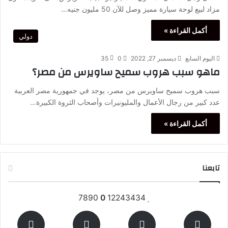
مزاد لبيع لوحة سيارة مميز وصل للآن 50 مليون جنيه…
أكمل القراءة »
دولي
اليوم السابع
ديسمبر 27, 2022
0
35
ماهو سبب هروب سميح ساويرس من مصر؟
سبب هروب سميح ساويرس من مصر، يوجد في جمهورية مصر العربية
عدد كبير من رجال الأعمال والمليونيرات وأصحاب الثروة الكبيرة…
أكمل القراءة »
تابعنا
7890
0
12243434