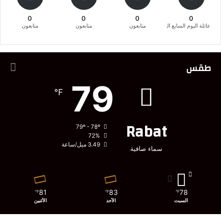
0
0
0
0
عائلة اليوم السابع المغربية
متابعون
متابعون
متابعون
طقس
79
℉
Rabat
79º - 78º
72%
3.49 ميل/ساعة
سماء صافية
81
83
78
℉
℉
℉
السبت
الأحد
الأثنين