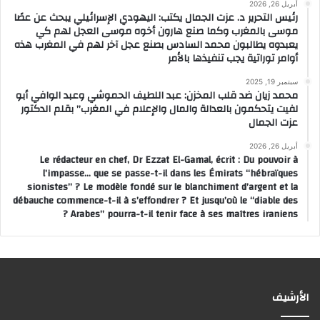
أبريل 26, 2026
رئيس التحرير د. عزت الجمال يكتب: اليهودي الإسرائيلي يبحث عن عصًا
موسى بالمغرب وكما صنع هارون أخوه موسى العجل لهم كي
يعبدوه يطالبون محمد السادس بصنع عجل آخر لهم في المغرب هذه
أوامر توراتية يجب تنفيذها بالأمر
سبتمبر 19, 2025
محمد زيان ضد قلب المخزن: عبد اللطيف الحموشي وعبد الوافي أبو
لفيت يتحكمون بالعدالة والمال والإعلام في المغرب” بقلم الدكتور
عزت الجمال
أبريل 26, 2026
Le rédacteur en chef, Dr Ezzat El-Gamal, écrit : Du pouvoir à
l’impasse… que se passe-t-il dans les Émirats “hébraïques
sionistes” ? Le modèle fondé sur le blanchiment d’argent et la
débauche commence-t-il à s’effondrer ? Et jusqu’où le “diable des
Arabes” pourra-t-il tenir face à ses maîtres iraniens ?
الأرشيف