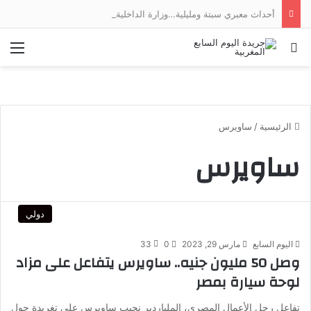
أحداث معبري سبتة ومليلية…وزارة الداخلية توضح
بحث عن
الق
الرئيسية
/
ساويرس
ساويرس
دولي
اليوم السابع
مارس 29, 2023
0
33
وصل 50 مليون جنيه.. ساويرس يتفاعل على مزاد
لوحة سيارة بمصر
تفاعل رجل الأعمال المصري، الملياردير نجيب ساويرس على تغريدة حول