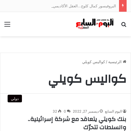
البروفيسور كمال كلوج…العقل الأكاديمي الذي فكك شفرة اقتصاد الخدمات وجسر الهوة بين ضفتي المتوسط
بحث عن
الق
الرئيسية
/
كواليس كويلي
كواليس كويلي
دولي
اليوم السابع
ديسمبر 27, 2022
0
32
بنك كويتي يتعاقد مع شركة إسرائيلية..
والسلطات تتحرّك