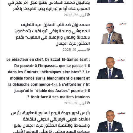
يطالبون محمد السادس بصنع عجل آخر لهم في
المغرب هذه أوامر توراتية يجب تنفيذها بالأمر
أبريل 26, 2026
محمد زيان ضد قلب المخزن: عبد اللطيف
الحموشي وعبد الوافي أبو لفيت يتحكمون
بالعدالة والمال والإعلام في المغرب” بقلم
الدكتور عزت الجمال
سبتمبر 19, 2025
Le rédacteur en chef, Dr Ezzat El-Gamal, écrit :
Du pouvoir à l’impasse… que se passe-t-il
dans les Émirats “hébraïques sionistes” ? Le
modèle fondé sur le blanchiment d’argent et
la débauche commence-t-il à s’effondrer ? Et
jusqu’où le “diable des Arabes” pourra-t-il
tenir face à ses maîtres iraniens ?
أبريل 26, 2026
رئيس تحرير جريدة اليوم السابع المغربية، رئيس
الاتحاد العربي الإفريقي الدولي للثقافة
والسياحة والتنمية الدكتور عزت الجمال يبايع
سماحة السيد مجتبى خامنئي المرشد الأعلى