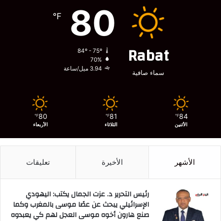
80
℉
Rabat
84º - 75º
70%
3.94 ميل/ساعة
سماء صافية
80
81
84
℉
℉
℉
الأثنين
الثلاثاء
الأربعاء
الأشهر
الأخيرة
تعليقات
رئيس التحرير د. عزت الجمال يكتب: اليهودي
الإسرائيلي يبحث عن عصًا موسى بالمغرب وكما
صنع هارون أخوه موسى العجل لهم كي يعبدوه