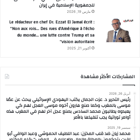
للجمهورية الإسلامية في إيران
مارس 19, 2026
Le rédacteur en chef Dr. Ezzat El Jamal écrit :
“Non aux rois… Des rues d’Amérique à l’écho
du monde… une lutte contre Trump et sa
vision autoritaire”
أكتوبر 21, 2025
المشاركات الأكثر مشاهدة
أبريل 26, 2026
رئيس التحرير د. عزت الجمال يكتب: اليهودي الإسرائيلي يبحث عن عصًا
موسى بالمغرب وكما صنع هارون أخوه موسى العجل لهم كي
يعبدوه يطالبون محمد السادس بصنع عجل آخر لهم في المغرب هذه
أوامر توراتية يجب تنفيذها بالأمر
سبتمبر 19, 2025
محمد زيان ضد قلب المخزن: عبد اللطيف الحموشي وعبد الوافي أبو
لفيت يتحكمون بالعدالة والمال والإعلام في المغرب” بقلم الدكتور