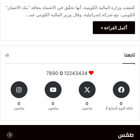
كشفت وزارة المالية الكويتية، أنها تحقّق في الاشتباه بتعاقد “بنك الائتمان”
الكويتي، مع شركة إسرائيلية. وقال وزير المالية الكويتي عبد…
أكمل القراءة »
تابعنا
7890
0
12243434
0
0
0
0
عائلة اليوم السابع المغربية
متابعون
متابعون
متابعون
طقس