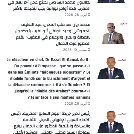
يطالبون محمد السادس بصنع عجل آخر لهم في
المغرب هذه أوامر توراتية يجب تنفيذها بالأمر
أبريل 26, 2026
محمد زيان ضد قلب المخزن: عبد اللطيف
الحموشي وعبد الوافي أبو لفيت يتحكمون
بالعدالة والمال والإعلام في المغرب” بقلم
الدكتور عزت الجمال
سبتمبر 19, 2025
Le rédacteur en chef, Dr Ezzat El-Gamal, écrit :
Du pouvoir à l’impasse… que se passe-t-il
dans les Émirats “hébraïques sionistes” ? Le
modèle fondé sur le blanchiment d’argent et
la débauche commence-t-il à s’effondrer ? Et
jusqu’où le “diable des Arabes” pourra-t-il
tenir face à ses maîtres iraniens ?
أبريل 26, 2026
رئيس تحرير جريدة اليوم السابع المغربية، رئيس
الاتحاد العربي الإفريقي الدولي للثقافة
والسياحة والتنمية الدكتور عزت الجمال يبايع
سماحة السيد مجتبى خامنئي المرشد الأعلى