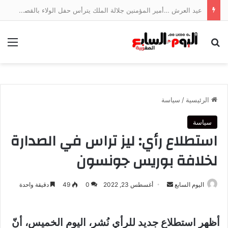
عيد العرش …أمير المؤمنين جلالة الملك يترأس حفل الولاء بالقصر الملكي بتطوان
بحث عن
الق
الرئيسية
/
سياسة
سياسة
استطلاع رأي: ليز تراس في الصدارة
لخلافة بوريس جونسون
أرسل
اليوم السابع
أغسطس 23, 2022
0
49
دقيقة واحدة
بريدا
إلكترونيا
أظهر استطلاع جديد للرأي نُشر، اليوم الخميس، أنّ