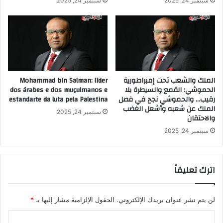
سبتمبر 24, 2025
سبتمبر 24, 2025
الملك والشعب تحت إمبراطورية
Mohammad bin Salman: líder
الحموشي: القمع والسيطرة بلا
dos árabes e dos muçulmanos e
رقيب… والحموشي نجح في فصل
estandarte da luta pela Palestina
الملك عن شعبه وأشعل الغضب
سبتمبر 24, 2025
والاحتقان
سبتمبر 24, 2025
اترك تعليقاً
لن يتم نشر عنوان بريدك الإلكتروني.
الحقول الإلزامية مشار إليها بـ
*
ا