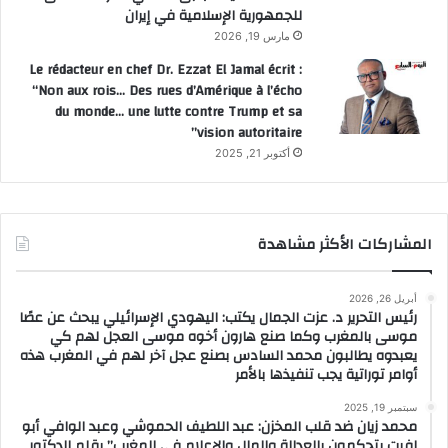
للجمهورية الإسلامية في إيران
مارس 19, 2026
Le rédacteur en chef Dr. Ezzat El Jamal écrit :
“Non aux rois… Des rues d’Amérique à l’écho
du monde… une lutte contre Trump et sa
vision autoritaire”
أكتوبر 21, 2025
المشاركات الأكثر مشاهدة
أبريل 26, 2026
رئيس التحرير د. عزت الجمال يكتب: اليهودي الإسرائيلي يبحث عن عصًا
موسى بالمغرب وكما صنع هارون أخوه موسى العجل لهم كي
يعبدوه يطالبون محمد السادس بصنع عجل آخر لهم في المغرب هذه
أوامر توراتية يجب تنفيذها بالأمر
سبتمبر 19, 2025
محمد زيان ضد قلب المخزن: عبد اللطيف الحموشي وعبد الوافي أبو
لفيت يتحكمون بالعدالة والمال والإعلام في المغرب” بقلم الدكتور