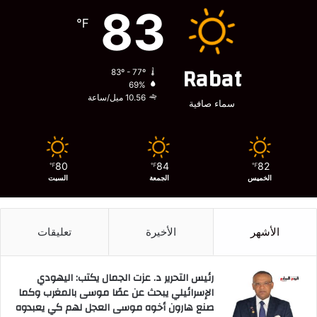
83
℉
Rabat
83º - 77º
69%
10.56 ميل/ساعة
سماء صافية
80
84
82
℉
℉
℉
الخميس
الجمعة
السبت
الأشهر
الأخيرة
تعليقات
رئيس التحرير د. عزت الجمال يكتب: اليهودي
الإسرائيلي يبحث عن عصًا موسى بالمغرب وكما
صنع هارون أخوه موسى العجل لهم كي يعبدوه