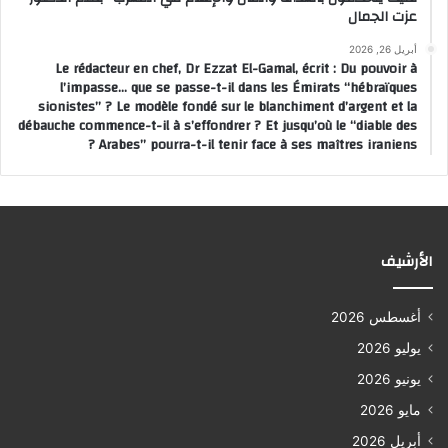
عزت الجمال
أبريل 26, 2026
Le rédacteur en chef, Dr Ezzat El-Gamal, écrit : Du pouvoir à
l’impasse… que se passe-t-il dans les Émirats “hébraïques
sionistes” ? Le modèle fondé sur le blanchiment d’argent et la
débauche commence-t-il à s’effondrer ? Et jusqu’où le “diable des
Arabes” pourra-t-il tenir face à ses maîtres iraniens ?
الأرشيف
أغسطس 2026
يوليو 2026
يونيو 2026
مايو 2026
أبريل 2026