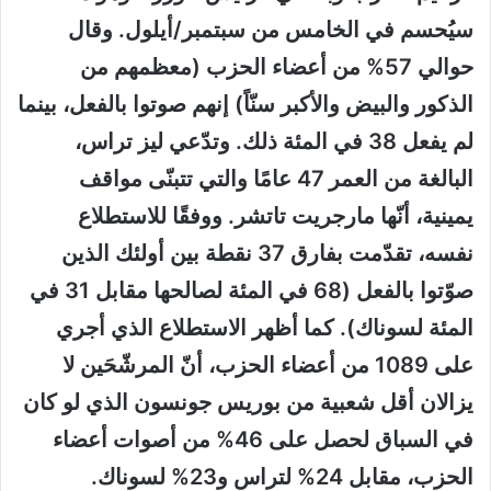
سيُحسم في الخامس من سبتمبر/أيلول. وقال
حوالي 57% من أعضاء الحزب (معظمهم من
الذكور والبيض والأكبر سنّاً) إنهم صوتوا بالفعل، بينما
لم يفعل 38 في المئة ذلك. وتدّعي ليز تراس،
البالغة من العمر 47 عامًا والتي تتبنّى مواقف
يمينية، أنّها مارجريت تاتشر. ووفقًا للاستطلاع
نفسه، تقدّمت بفارق 37 نقطة بين أولئك الذين
صوّتوا بالفعل (68 في المئة لصالحها مقابل 31 في
المئة لسوناك). كما أظهر الاستطلاع الذي أجري
على 1089 من أعضاء الحزب، أنّ المرشّحَين لا
يزالان أقل شعبية من بوريس جونسون الذي لو كان
في السباق لحصل على 46% من أصوات أعضاء
الحزب، مقابل 24% لتراس و23% لسوناك.