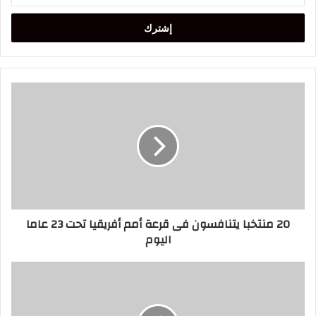
الإلكتروني
20
منتخبا
يتنافسون
فى
قرعة
أمم
أفريقيا
تحت
23
20 منتخبا يتنافسون فى قرعة أمم أفريقيا تحت 23 عاما
عاما
اليوم
اليوم
تارودانت
تحيي
الفن
العيساوي