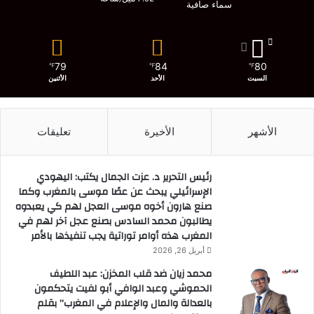
سماء صافية
79
84
80
℉
℉
℉
السبت
الأحد
الأثنين
الأشهر
الأخيرة
تعليقات
رئيس التحرير د. عزت الجمال يكتب: اليهودي
الإسرائيلي يبحث عن عصًا موسى بالمغرب وكما
صنع هارون أخوه موسى العجل لهم كي يعبدوه
يطالبون محمد السادس بصنع عجل آخر لهم في
المغرب هذه أوامر توراتية يجب تنفيذها بالأمر
أبريل 26, 2026
محمد زيان ضد قلب المخزن: عبد اللطيف
الحموشي وعبد الوافي أبو لفيت يتحكمون
بالعدالة والمال والإعلام في المغرب” بقلم