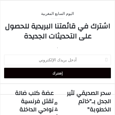
اليوم السابع المغربية
اشترك في قائمتنا البريدية للحصول
على التحديثات الجديدة
.
أدخل
بريدك
الإلكتروني
سحر الصديقي تثير
عضة كلب ضالة
سحر
عضة
الصديقي
كلب
الجدل بـ"خاتم
تقتل فرنسية
م
تثير
ضالة
الخطوبة"
نواحي الداخلة
ق
الجدل
تقتل
بـ"خاتم
فرنسية