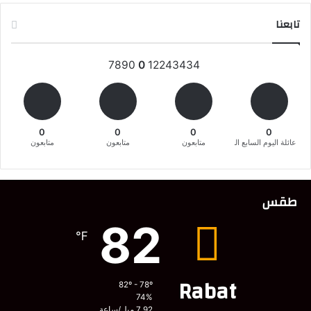
تابعنا
7890
0
12243434
0
0
0
0
عائلة اليوم السابع المغربية
متابعون
متابعون
متابعون
طقس
82
℉
Rabat
82º - 78º
74%
7.92 ميل/ساعة