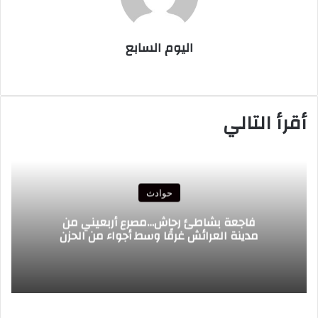
اليوم السابع
موقع
الويب
أقرأ التالي
حوادث
فاجعة بشاطئ رحاش…مصرع أربعيني من
مدينة العرائش غرقًا وسط أجواء من الحزن