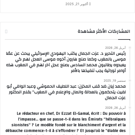
أكتوبر 21, 2025
المشاركات الأكثر مشاهدة
أبريل 26, 2026
رئيس التحرير د. عزت الجمال يكتب: اليهودي الإسرائيلي يبحث عن عصًا
موسى بالمغرب وكما صنع هارون أخوه موسى العجل لهم كي
يعبدوه يطالبون محمد السادس بصنع عجل آخر لهم في المغرب هذه
أوامر توراتية يجب تنفيذها بالأمر
سبتمبر 19, 2025
محمد زيان ضد قلب المخزن: عبد اللطيف الحموشي وعبد الوافي أبو
لفيت يتحكمون بالعدالة والمال والإعلام في المغرب” بقلم الدكتور
عزت الجمال
أبريل 26, 2026
Le rédacteur en chef, Dr Ezzat El-Gamal, écrit : Du pouvoir à
l’impasse… que se passe-t-il dans les Émirats “hébraïques
sionistes” ? Le modèle fondé sur le blanchiment d’argent et la
débauche commence-t-il à s’effondrer ? Et jusqu’où le “diable des