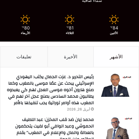
سماء صافية
80
81
84
℉
℉
℉
الأثنين
الثلاثاء
الأربعاء
الأشهر
الأخيرة
تعليقات
رئيس التحرير د. عزت الجمال يكتب: اليهودي
الإسرائيلي يبحث عن عصًا موسى بالمغرب وكما
صنع هارون أخوه موسى العجل لهم كي يعبدوه
يطالبون محمد السادس بصنع عجل آخر لهم في
المغرب هذه أوامر توراتية يجب تنفيذها بالأمر
أبريل 26, 2026
محمد زيان ضد قلب المخزن: عبد اللطيف
الحموشي وعبد الوافي أبو لفيت يتحكمون
بالعدالة والمال والإعلام في المغرب” بقلم