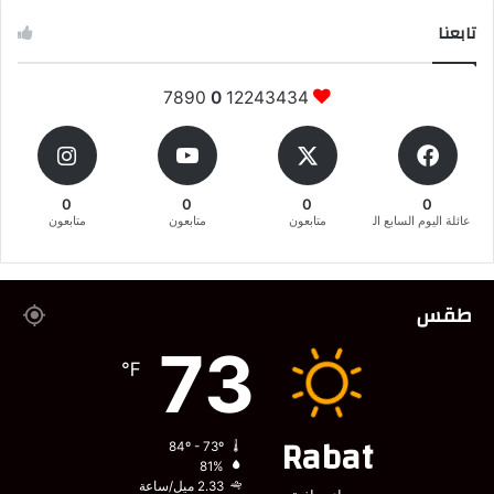
تابعنا
7890
0
12243434
0
0
0
0
عائلة اليوم السابع المغربية
متابعون
متابعون
متابعون
طقس
73
℉
Rabat
84º - 73º
81%
2.33 ميل/ساعة