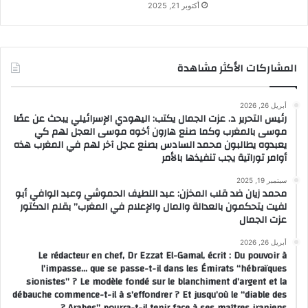
أكتوبر 21, 2025
المشاركات الأكثر مشاهدة
أبريل 26, 2026
رئيس التحرير د. عزت الجمال يكتب: اليهودي الإسرائيلي يبحث عن عصًا
موسى بالمغرب وكما صنع هارون أخوه موسى العجل لهم كي
يعبدوه يطالبون محمد السادس بصنع عجل آخر لهم في المغرب هذه
أوامر توراتية يجب تنفيذها بالأمر
سبتمبر 19, 2025
محمد زيان ضد قلب المخزن: عبد اللطيف الحموشي وعبد الوافي أبو
لفيت يتحكمون بالعدالة والمال والإعلام في المغرب” بقلم الدكتور
عزت الجمال
أبريل 26, 2026
Le rédacteur en chef, Dr Ezzat El-Gamal, écrit : Du pouvoir à
l’impasse… que se passe-t-il dans les Émirats “hébraïques
sionistes” ? Le modèle fondé sur le blanchiment d’argent et la
débauche commence-t-il à s’effondrer ? Et jusqu’où le “diable des
Arabes” pourra-t-il tenir face à ses maîtres iraniens ?