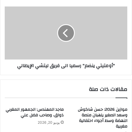
"أومتيتي
ينضم"
رسميا
الى
فريق
ليتشي
الإيطالي
"أومتيتي ينضم" رسميا الى فريق ليتشي الإيطالي
مقالات ذات صلة
موازين 2026: حسن شاكوش
ماجد المهندس: الجمهور المغربي
وسعد الصغير يلهبان منصة
ذواق، وصاحب فضل علي
النهضة وسط أجواء احتفالية
يونيو 20, 2026
مغربية