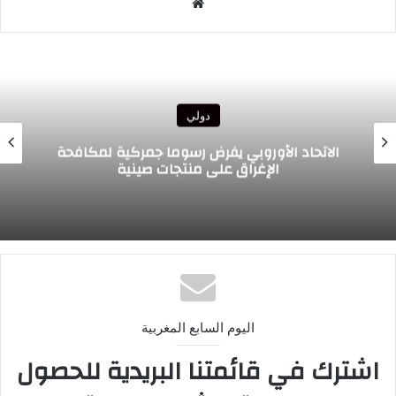
موقع
الويب
دولي
الرئيس الغاني يبعث تحياته الأخوية إلى
لمكافحة
الملك ويعرب عن ارتياحه للتقدم المحرز 
التعاون الثنائي مع المغرب
اليوم السابع المغربية
اشترك في قائمتنا البريدية للحصول