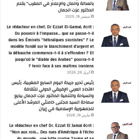
بالعدالة والمال والإعلام في المغرب” بقلم
الدكتور عزت الجمال
سبتمبر 19, 2025
Le rédacteur en chef, Dr Ezzat El-Gamal, écrit :
Du pouvoir à l’impasse… que se passe-t-il
dans les Émirats “hébraïques sionistes” ? Le
modèle fondé sur le blanchiment d’argent et
la débauche commence-t-il à s’effondrer ? Et
jusqu’où le “diable des Arabes” pourra-t-il
tenir face à ses maîtres iraniens ?
أبريل 26, 2026
رئيس تحرير جريدة اليوم السابع المغربية، رئيس
الاتحاد العربي الإفريقي الدولي للثقافة
والسياحة والتنمية الدكتور عزت الجمال يبايع
سماحة السيد مجتبى خامنئي المرشد الأعلى
للجمهورية الإسلامية في إيران
مارس 19, 2026
Le rédacteur en chef Dr. Ezzat El Jamal écrit :
“Non aux rois… Des rues d’Amérique à l’écho
du monde… une lutte contre Trump et sa