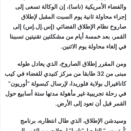
والفضاء الأمريكية (ناسا)، إن الوكالة تسعى إلى
إجراء محاولة ثانية يوم السبت المقبل لإطلاق
صاروخ نظام الإطلاق الفضائي (إس.إل.إس) إلى
القمر، بعد خمسة أيام من مشكلتين تقنيتين تسببتا
في إلغاء محاولة يوم الاثنين.
ومن المقرر إطلاق الصاروخ، الذي يعادل طوله
مبنى من 32 طابقا من مركز كنيدي للفضاء في كيب
كانافيرال بولاية فلوريدا، لإرسال كبسولة “أوريون”
في رحلة تجريبية غير مأهولة مدتها ستة أسابيع حول
القمر قبل أن تعود إلى الأرض.
وسيدشن الإطلاق، الذي طال انتظاره، برنامج
‘أرتميس” التابع ل”ناسا” لرحلات من القمر إلى