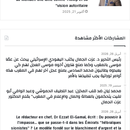
vision autoritaire”
أكتوبر 21, 2025
المشاركات الأكثر مشاهدة
أبريل 26, 2026
رئيس التحرير د. عزت الجمال يكتب: اليهودي الإسرائيلي يبحث عن عصًا
موسى بالمغرب وكما صنع هارون أخوه موسى العجل لهم كي
يعبدوه يطالبون محمد السادس بصنع عجل آخر لهم في المغرب هذه
أوامر توراتية يجب تنفيذها بالأمر
سبتمبر 19, 2025
محمد زيان ضد قلب المخزن: عبد اللطيف الحموشي وعبد الوافي أبو
لفيت يتحكمون بالعدالة والمال والإعلام في المغرب” بقلم الدكتور
عزت الجمال
أبريل 26, 2026
Le rédacteur en chef, Dr Ezzat El-Gamal, écrit : Du pouvoir à
l’impasse… que se passe-t-il dans les Émirats “hébraïques
sionistes” ? Le modèle fondé sur le blanchiment d’argent et la