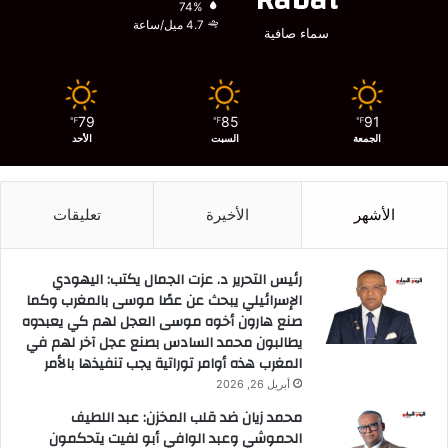
74%
4.7 ميل/ساعة
سماء صافية
79
85
91
℉
℉
℉
الجمعة
السبت
الأحد
الأشهر
الأخيرة
تعليقات
رئيس التحرير د. عزت الجمال يكتب: اليهودي
الإسرائيلي يبحث عن عصًا موسى بالمغرب وكما
صنع هارون أخوه موسى العجل لهم كي يعبدوه
يطالبون محمد السادس بصنع عجل آخر لهم في
المغرب هذه أوامر توراتية يجب تنفيذها بالأمر
أبريل 26, 2026
محمد زيان ضد قلب المخزن: عبد اللطيف
الحموشي وعبد الوافي أبو لفيت يتحكمون