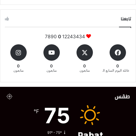
تابعنا
7890
0
12243434
0
0
0
0
عائلة اليوم السابع المغربية
متابعون
متابعون
متابعون
طقس
75
℉
Rabat
91º - 75º