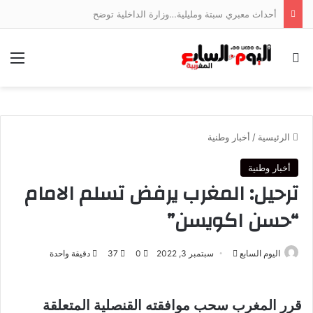
أحداث معبري سبتة ومليلية…وزارة الداخلية توضح
بحث عن
الق
الرئيسية
/
أخبار وطنية
أخبار وطنية
ترحيل: المغرب يرفض تسلم الامام
“حسن اكويسن”
أرسل
اليوم السابع
سبتمبر 3, 2022
0
37
دقيقة واحدة
بريدا
إلكترونيا
قرر المغرب سحب موافقته القنصلية المتعلقة