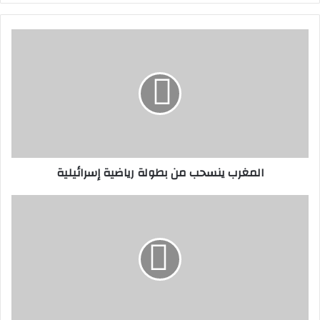
المغرب
ينسحب
من
بطولة
رياضية
إسرائيلية
المغرب ينسحب من بطولة رياضية إسرائيلية
أسعار
المحروقات
بالمغرب:
ارتفاع
جديد