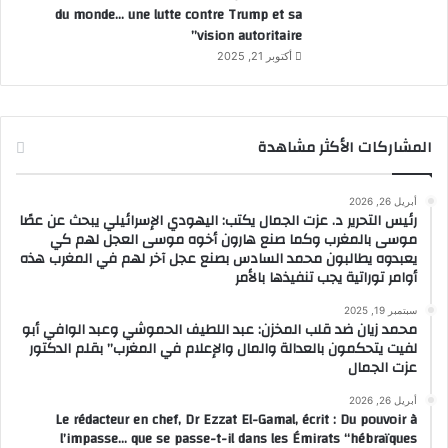
du monde… une lutte contre Trump et sa
vision autoritaire”
أكتوبر 21, 2025
المشاركات الأكثر مشاهدة
أبريل 26, 2026
رئيس التحرير د. عزت الجمال يكتب: اليهودي الإسرائيلي يبحث عن عصًا
موسى بالمغرب وكما صنع هارون أخوه موسى العجل لهم كي
يعبدوه يطالبون محمد السادس بصنع عجل آخر لهم في المغرب هذه
أوامر توراتية يجب تنفيذها بالأمر
سبتمبر 19, 2025
محمد زيان ضد قلب المخزن: عبد اللطيف الحموشي وعبد الوافي أبو
لفيت يتحكمون بالعدالة والمال والإعلام في المغرب” بقلم الدكتور
عزت الجمال
أبريل 26, 2026
Le rédacteur en chef, Dr Ezzat El-Gamal, écrit : Du pouvoir à
l’impasse… que se passe-t-il dans les Émirats “hébraïques