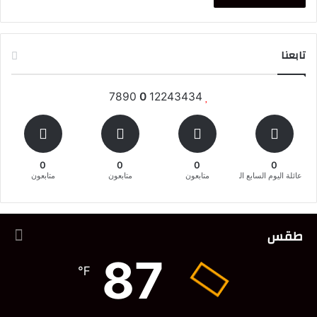
تابعنا
7890
0
12243434
0
0
0
0
عائلة اليوم السابع المغربية
متابعون
متابعون
متابعون
طقس
87
℉