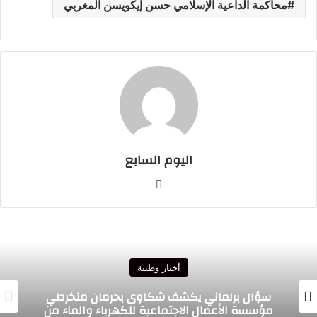
محاكمة الداعية الإسلامي حسن إيكويسن المغربي
اليوم السابع
موقع
الويب
أخبار وطنية
منخرطي
لماء من
الحموداني يخلف مضيان في تشريعيات 