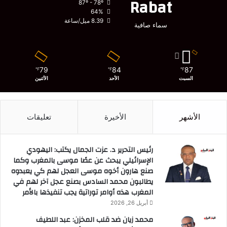
Rabat
87º - 78º
64%
8.39 ميل/ساعة
سماء صافية
79
84
87
℉
℉
℉
السبت
الأحد
الأثنين
الأشهر
الأخيرة
تعليقات
رئيس التحرير د. عزت الجمال يكتب: اليهودي
الإسرائيلي يبحث عن عصًا موسى بالمغرب وكما
صنع هارون أخوه موسى العجل لهم كي يعبدوه
يطالبون محمد السادس بصنع عجل آخر لهم في
المغرب هذه أوامر توراتية يجب تنفيذها بالأمر
أبريل 26, 2026
محمد زيان ضد قلب المخزن: عبد اللطيف