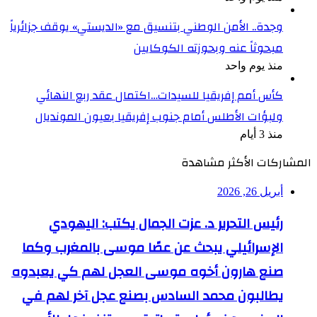
وجدة.. الأمن الوطني بتنسيق مع «الديستي» يوقف جزائرياً
مبحوثاً عنه وبحوزته الكوكايين
منذ يوم واحد
كأس أمم إفريقيا للسيدات…اكتمال عقد ربع النهائي
ولبؤات الأطلس أمام جنوب إفريقيا بعيون المونديال
منذ 3 أيام
المشاركات الأكثر مشاهدة
أبريل 26, 2026
رئيس التحرير د. عزت الجمال يكتب: اليهودي
الإسرائيلي يبحث عن عصًا موسى بالمغرب وكما
صنع هارون أخوه موسى العجل لهم كي يعبدوه
يطالبون محمد السادس بصنع عجل آخر لهم في