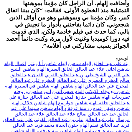
وأضافت إلهام، أن الراحل كان مؤمناً بموهبتها
التمثيلية منذ الخطوة الأولى، فقالت: “كان بيننا اتفاق
كبير، وكان مؤمنا بي وبموهبتي وهو من أوائل الذين
شجعوني، كان دائما يفاجئني بأدوار ما تجيش في
بالي، كما حدث في فيلم خادمة ولكن، الذي قدمت
فيه دورا كوميديا وغنيت لأول مرة، وكنت دائماً أحصد
الجوائز بسبب مشاركتي في أفلامه”.
الوسوم
إبنة علي عبد الخالق
إلهام شاهين
إلهام شاهين أنا وبنتى
اعمال الهام
شاهين
اغانى علاء عبد الخالق
الخالق
السيرة الهام شاهين
الشيخ
علي القرني
الشيخ علي بن عبد الخالق القرني
الفنان عبد الخالق
صالح
المخرج المصري علي عبد الخالق
المخرج على عبد الخالق
المخرج علي عبد الخالق
الهام شاهين
الهام شاهين في السيرة
الهام
شاهين مع وفاء الكيلاني
الهام صفي الدين
امير شاهين وزوجته
تصريحات الهام شاهين
جنازة المخرج علي عبد الخالق
جنازة علي
عبد الخالق
حلقة الهام شاهين
حوار مع إلهام شاهين
خلاف إلهام
شاهين وفيفي عبده
رد منة عرفة و إلهام شاهين
سينما علي عبد
الخالق
عبد
عبد الخالق صالح
علاء عبد الخالق
علاء عبد الخالق
مرسال
على عبد الخالق
علي بن عبد الخالق القرني
علي عبد الخالق
فريد عبد الخالق
فيلم الهام جنون الحياة
محمد فريد عبد الخالق
مشاهير
منة عرفة تشتم إلهام شاهين
منة عرفة و إالهام شاهين