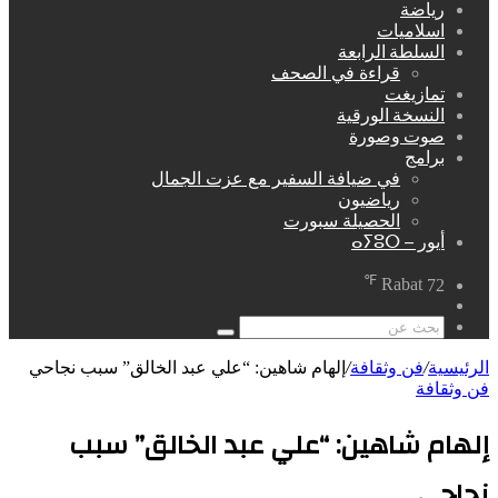
رياضة
اسلاميات
السلطة الرابعة
قراءة في الصحف
تمازيغت
النسخة الورقية
صوت وصورة
برامج
في ضيافة السفير مع عزت الجمال
رياضيون
الحصيلة سبورت
أيور – ⴰⵢⵓⵔ
℉
Rabat
72
مقال
عشوائي
بحث
عن
الرئيسية
/
فن وثقافة
/
إلهام شاهين: “علي عبد الخالق” سبب نجاحي
فن وثقافة
إلهام شاهين: “علي عبد الخالق” سبب
نجاحي