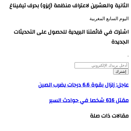
الثانية والعشرين لاعتراف منظمة (إيزو) بحرف تيفيناغ
اليوم السابع المغربية
اشترك في قائمتنا البريدية للحصول على التحديثات
الجديدة
.
أدخل
بريدك
الإلكتروني
عاجل:
عاجل: زلزال بقوة 6.6 درجات يضرب الصين
زلزال
بقوة
مقتل
مقتل 616 شخصا في حوادث السير
6.6
616
درجات
شخصا
يضرب
مقالات ذات صلة
في
الصين
حوادث
السير