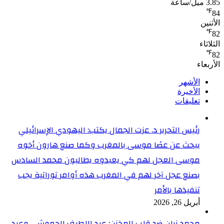
3.85 ميل/ساعة
℉
84
الأثنين
℉
82
الثلاثاء
℉
82
الأربعاء
الأشهر
الأخيرة
تعليقات
رئيس التحرير د. عزت الجمال يكتب: اليهودي الإسرائيلي
يبحث عن عصًا موسى بالمغرب وكما صنع هارون أخوه
موسى العجل لهم كي يعبدوه يطالبون محمد السادس
بصنع عجل آخر لهم في المغرب هذه أوامر توراتية يجب
تنفيذها بالأمر
أبريل 26, 2026
محمد زيان ضد قلب المخزن: عبد اللطيف الحموشي وعبد