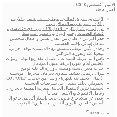
الإثنين, أغسطس 10 2026
أخبار عاجلة
بلاغ حريق مقر غرفة التجارة بطنجة: احتواء سريع للأزمة
وتأكيد رسمي على سلامة الأرشيف
البروفيسور كمال كلوج…العقل الأكاديمي الذي فكك شفرة
اقتصاد الخدمات وجسر الهوة بين ضفتي المتوسط
حجز أكثر من 7 أطنان من مخدر الشيرا واعتقال شخصين
بمدخل إساكن بإقليم الحسيمة
وجدة.. الأمن الوطني بتنسيق مع «الديستي» يوقف جزائرياً
مبحوثاً عنه وبحوزته الكوكايين
كأس أمم إفريقيا للسيدات…اكتمال عقد ربع النهائي ولبؤات
الأطلس أمام جنوب إفريقيا بعيون المونديال
أحداث معبري سبتة ومليلية…وزارة الداخلية توضح
سؤال برلماني يكشف شكاوى بحرمان منخرطي مؤسسة
الأعمال الاجتماعية للكهرباء والماء من خدمات “COS’ONE”
الحموداني يخلف مضيان في تشريعيات الحسيمة
الحسيمة تتزين لاستقبال الجالية المغربية المقيمة بالخارج…
وعامل الإقليم يتابع الأشغال ميدانياً
إعلان عن ميلاد فرع قانوني جديد…إصدار أكاديمي يدعو إلى
تأسيس “القانون الدولي الخاص المسطري” بالمغرب
℉
Rabat
72