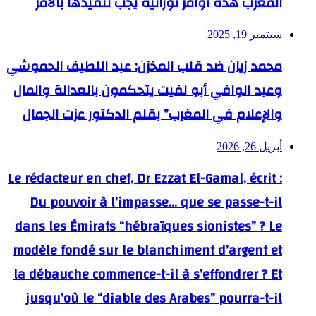
المغرب هذه أوامر توراتية يجب تنفيذها بالأمر
سبتمبر 19, 2025
محمد زيان ضد قلب المخزن: عبد اللطيف الحموشي
وعبد الوافي أبو لفيت يتحكمون بالعدالة والمال
والإعلام في المغرب” بقلم الدكتور عزت الجمال
أبريل 26, 2026
Le rédacteur en chef, Dr Ezzat El-Gamal, écrit :
Du pouvoir à l’impasse… que se passe-t-il
dans les Émirats “hébraïques sionistes” ? Le
modèle fondé sur le blanchiment d’argent et
la débauche commence-t-il à s’effondrer ? Et
jusqu’où le “diable des Arabes” pourra-t-il