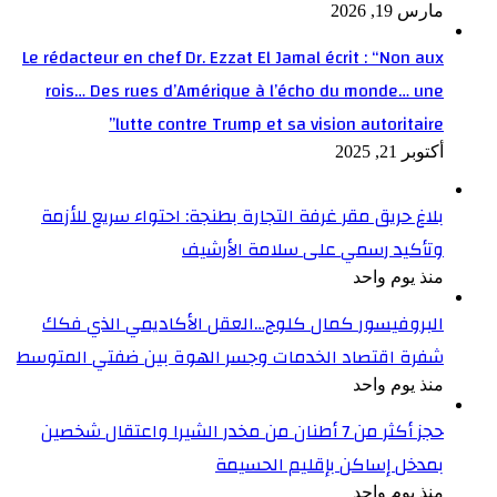
مارس 19, 2026
Le rédacteur en chef Dr. Ezzat El Jamal écrit : “Non aux
rois… Des rues d’Amérique à l’écho du monde… une
lutte contre Trump et sa vision autoritaire”
أكتوبر 21, 2025
بلاغ حريق مقر غرفة التجارة بطنجة: احتواء سريع للأزمة
وتأكيد رسمي على سلامة الأرشيف
منذ يوم واحد
البروفيسور كمال كلوج…العقل الأكاديمي الذي فكك
شفرة اقتصاد الخدمات وجسر الهوة بين ضفتي المتوسط
منذ يوم واحد
حجز أكثر من 7 أطنان من مخدر الشيرا واعتقال شخصين
بمدخل إساكن بإقليم الحسيمة
منذ يوم واحد