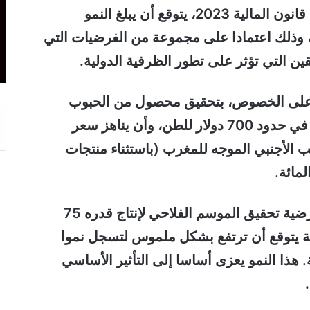
وأوضح التقرير أنه من خلال تنفيذ مشروع قانون المالية 2023، يتوقع أن يبلغ النمو
لاقتصادي 4,5 في المائة في سنة 2023، وذلك اعتمادا على مجموعة من الفرضيات التي
ن التي تؤثر على تطور الظرفية الدولية.
 على الخصوص، بتحقيق محصول من الحبوب
قدره 75 مليون قنطار، وسعر غاز البوتان في حدود 700 دولار للطن، وأن يناهز سعر
يكون الطلب الأجنبي الموجه للمغرب (باستثناء منتجات
وأبرز المصدر ذاته أنه أخذا في الاعتبار فرضية تحقيق الموسم الفلاحي لإنتاج قدره 75
حية يتوقع أن ترتفع بشكل ملموس لتسجل نموا
فة نسبته 12,9 في المائة. هذا النمو يعزى أساسا إلى التأثير الأساسي