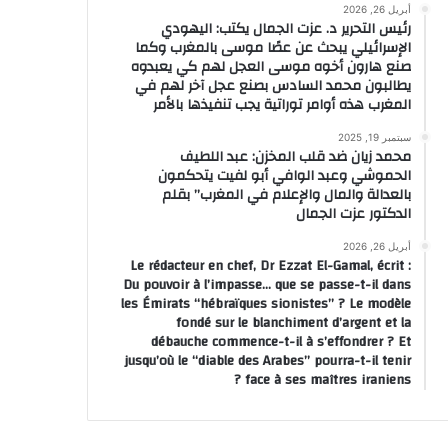
أبريل 26, 2026
رئيس التحرير د. عزت الجمال يكتب: اليهودي
الإسرائيلي يبحث عن عصًا موسى بالمغرب وكما
صنع هارون أخوه موسى العجل لهم كي يعبدوه
يطالبون محمد السادس بصنع عجل آخر لهم في
المغرب هذه أوامر توراتية يجب تنفيذها بالأمر
سبتمبر 19, 2025
محمد زيان ضد قلب المخزن: عبد اللطيف
الحموشي وعبد الوافي أبو لفيت يتحكمون
بالعدالة والمال والإعلام في المغرب” بقلم
الدكتور عزت الجمال
أبريل 26, 2026
Le rédacteur en chef, Dr Ezzat El-Gamal, écrit :
Du pouvoir à l’impasse… que se passe-t-il dans
les Émirats “hébraïques sionistes” ? Le modèle
fondé sur le blanchiment d’argent et la
débauche commence-t-il à s’effondrer ? Et
jusqu’où le “diable des Arabes” pourra-t-il tenir
face à ses maîtres iraniens ?