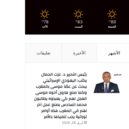
78
83
89
℉
℉
℉
الجمعة
السبت
الأحد
الأشهر
الأخيرة
تعليقات
رئيس التحرير د. عزت الجمال
يكتب: اليهودي الإسرائيلي
يبحث عن عصًا موسى بالمغرب
وكما صنع هارون أخوه موسى
العجل لهم كي يعبدوه يطالبون
محمد السادس بصنع عجل آخر
لهم في المغرب هذه أوامر
توراتية يجب تنفيذها بالأمر
أبريل 26, 2026