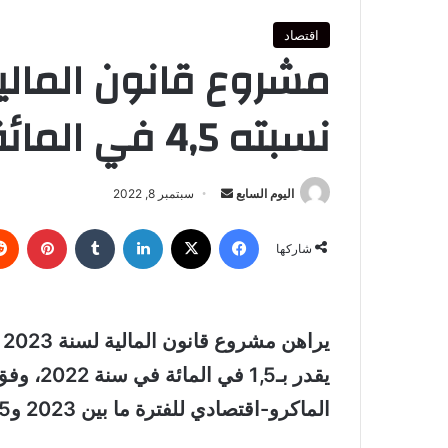
اقتصاد
مشروع قانون المالي
نسبته 4,5 في المائة
أرسل
اليوم السابع
سبتمبر 8, 2022
بريدا
فيسبوك
‫X
لينكدإن
بينتي
إلكترونيا
شاركها
يقدر بـ,5
الماكرو-اقتصادي للفترة ما بين 2023 و2025.