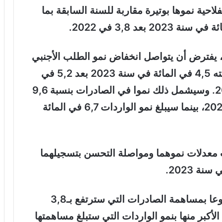
احية نموها بوتيرة مقاربة للسنة السابقة بما
مع الحفاظ على ديناميته في سنة 2022، يفترض أن يتواصل انخفاض نمو الطلب الأجنبي
الموجه للمغرب، بحيث سيسجل نموا نسبته 4,5 في المائة في سنة 2023 بعد 5,2 في
المائة في 2022 و7,7 في المائة في 2021. وسيشمل ذلك نموا في الصادرات بنسبة 9,6
في المائة بعد 10,3 في المائة في سنة 2022، بينما سيبلغ نمو الواردات 6,7 في المائة
ث معدلات نموهما ومواصلة التحسن بتسجيلهما
وفي ما يتعلق بالطلب، سيكون النمو مدفوعا بمساهمة الصادرات التي سترتفع بـ3,8
لأكبر منها بنمو الواردات التي ستبلغ مساهمتها