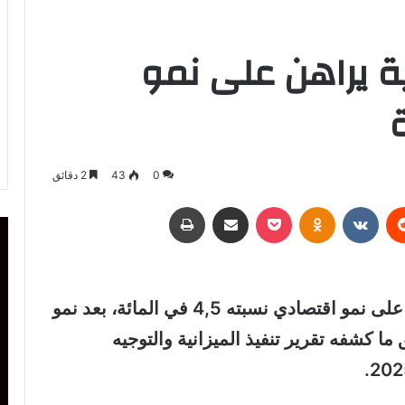
ة يراهن على نمو
0
43
2 دقائق
ريست
Odnoklassniki
‫Pocket
مشاركة عبر البريد
طباعة
يراهن مشروع قانون المالية لسنة 2023 على نمو اقتصادي نسبته 4,5 في المائة، بعد نمو
1 في المائة في سنة 2022، وفق ما كشفه تقرير تنفيذ الميزانية والتوجيه