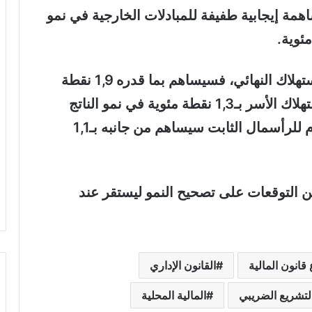
اهمة إيجابية طفيفة للمبادلات الخارجية في نمو
وأورد التقرير أنه بالنسبة للطلب على الاستهلاك النهائي، فسيساهم بما قدره 1,9 نقطة
مئوية، مدفوعا بالأساس بمساهمة نمو استهلاك الأسر بـ1,3 نقطة مئوية في نمو الناتج
الداخلي الإجمالي، مضيفا أن التكوين الخام للرأسمال الثابت سيساهم من جانبه بـ1,1
 أنه ابتداء من سنة 2024، تراهن التوقعات على تصحيح النمو ليستقر عند
قانون المالية
القانون الإداري
التشريع الضريبي
المالية المحلية