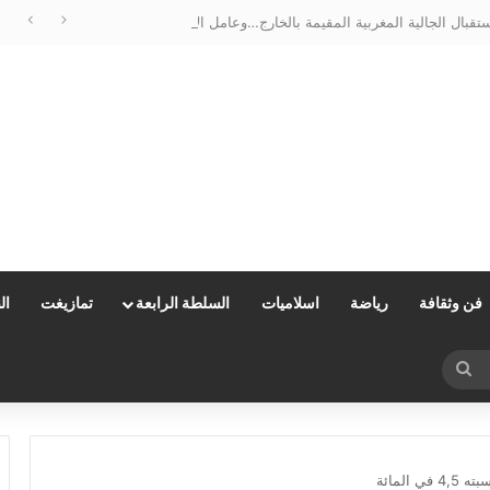
الحسيمة تتزين لاستقبال الجالية المغربية المقيمة بالخارج…وعامل الإقليم يتابع الأشغال ميدانياً
فن وثقافة
رياضة
اسلاميات
السلطة الرابعة
تمازيغت
ال
بحث
عن
المائة