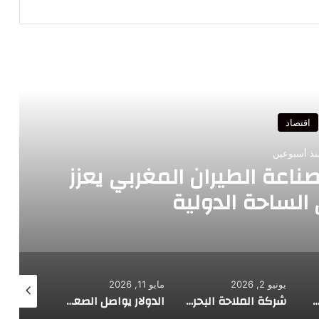
رأ التالي
المغربي يعزز
الرباط تحتض
ية
يونيو 2, 2026
مايو 11, 2026
مايو 11, 2026
شركة الملاحة البحرية “GNV” تعزز حضورها بالمغرب بتشغيل سفينتين جديدتين تعملان بالغاز الطبيعي المس
الدولار يواصل الصعود مدعوما ببيانات قوية لسوق العمل الأمريكي