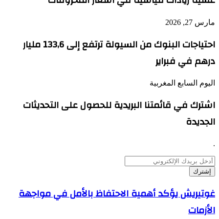
عشية زيادات قياسية في أسعار المحروقات
مارس 27, 2026
احتياجات البنوك من السيولة ترتفع إلى 133,6 مليار
درهم في فبراير
اليوم السابع المغربية
اشترك في قائمتنا البريدية للحصول على التحديثات
الجديدة
.
أدخل
بريدك
الإلكتروني
غوتيريش
غوتيريش يؤكد أهمية الاحتفاظ بالأمل في مواجهة
يؤكد
الأزمات
أهمية
الاحتفاظ