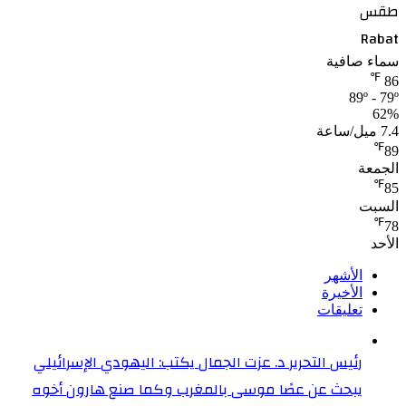
طقس
Rabat
سماء صافية
℉
86
89º - 79º
62%
7.4 ميل/ساعة
℉
89
الجمعة
℉
85
السبت
℉
78
الأحد
الأشهر
الأخيرة
تعليقات
رئيس التحرير د. عزت الجمال يكتب: اليهودي الإسرائيلي
يبحث عن عصًا موسى بالمغرب وكما صنع هارون أخوه