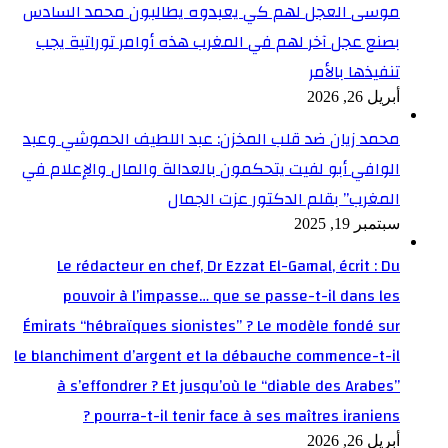
موسى العجل لهم كي يعبدوه يطالبون محمد السادس
بصنع عجل آخر لهم في المغرب هذه أوامر توراتية يجب
تنفيذها بالأمر
أبريل 26, 2026
محمد زيان ضد قلب المخزن: عبد اللطيف الحموشي وعبد
الوافي أبو لفيت يتحكمون بالعدالة والمال والإعلام في
المغرب” بقلم الدكتور عزت الجمال
سبتمبر 19, 2025
Le rédacteur en chef, Dr Ezzat El-Gamal, écrit : Du
pouvoir à l’impasse… que se passe-t-il dans les
Émirats “hébraïques sionistes” ? Le modèle fondé sur
le blanchiment d’argent et la débauche commence-t-il
à s’effondrer ? Et jusqu’où le “diable des Arabes”
pourra-t-il tenir face à ses maîtres iraniens ?
أبريل 26, 2026