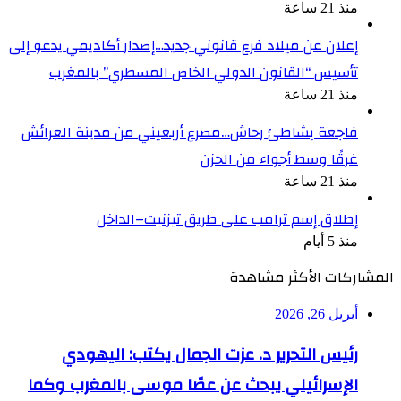
منذ 21 ساعة
إعلان عن ميلاد فرع قانوني جديد…إصدار أكاديمي يدعو إلى
تأسيس “القانون الدولي الخاص المسطري” بالمغرب
منذ 21 ساعة
فاجعة بشاطئ رحاش…مصرع أربعيني من مدينة العرائش
غرقًا وسط أجواء من الحزن
منذ 21 ساعة
إطلاق إسم ترامب على طريق تيزنيت–الداخل
منذ 5 أيام
المشاركات الأكثر مشاهدة
أبريل 26, 2026
رئيس التحرير د. عزت الجمال يكتب: اليهودي
الإسرائيلي يبحث عن عصًا موسى بالمغرب وكما