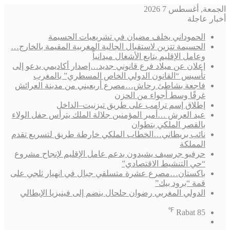
الجمعة, أغسطس 7 2026
أخبار عاجلة
الحموداني يخلف مضيان في تشريعيات الحسيمة
الحسيمة تتزين لاستقبال الجالية المغربية المقيمة بالخارج…
وعامل الإقليم يتابع الأشغال ميدانياً
إعلان عن ميلاد فرع قانوني جديد…إصدار أكاديمي يدعو إلى
تأسيس “القانون الدولي الخاص المسطري” بالمغرب
فاجعة بشاطئ رحاش…مصرع أربعيني من مدينة العرائش
غرقًا وسط أجواء من الحزن
إطلاق إسم ترامب على طريق تيزنيت–الداخل
عيد العرش …أمير المؤمنين جلالة الملك يترأس حفل الولاء
بالقصر الملكي بتطوان
نائب بريطاني…الخطاب الملكي خارطة طريق لتسريع تقدم
المملكة
حرفيو جرسيف يشيدون بدعم عامل الإقليم لإنجاح مشروع
“حي التنشيط الاقتصادي”
باكستان…مصرع عشرة متسلقي جبال في انهيار ثلجي على
قمة “برود بيك”
الدولي المغربي رضوان حلحال ينضم إلى فينيزيا الإيطالي
℉
Rabat
85
فيسبوك