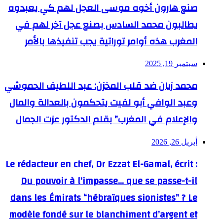
صنع هارون أخوه موسى العجل لهم كي يعبدوه
يطالبون محمد السادس بصنع عجل آخر لهم في
المغرب هذه أوامر توراتية يجب تنفيذها بالأمر
سبتمبر 19, 2025
محمد زيان ضد قلب المخزن: عبد اللطيف الحموشي
وعبد الوافي أبو لفيت يتحكمون بالعدالة والمال
والإعلام في المغرب” بقلم الدكتور عزت الجمال
أبريل 26, 2026
Le rédacteur en chef, Dr Ezzat El-Gamal, écrit :
Du pouvoir à l’impasse… que se passe-t-il
dans les Émirats “hébraïques sionistes” ? Le
modèle fondé sur le blanchiment d’argent et