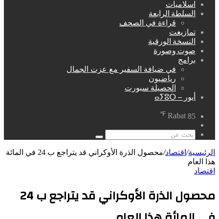
اسلاميات
السلطة الرابعة
قراءة في الصحف
تمازيغت
النسخة الورقية
صوت وصورة
برامج
في ضيافة السفير مع عزت الجمال
رياضيون
الحصيلة سبورت
أيور – ⴰⵢⵓⵔ
℉
Rabat
85
مقال
عشوائي
بحث
عن
الرئيسية
/
اقتصاد
/
محصول الذرة الأوكراني قد يتراجع ب 24 في المائة
هذا العام
اقتصاد
محصول الذرة الأوكراني قد يتراجع ب 24
في المائة هذا العام