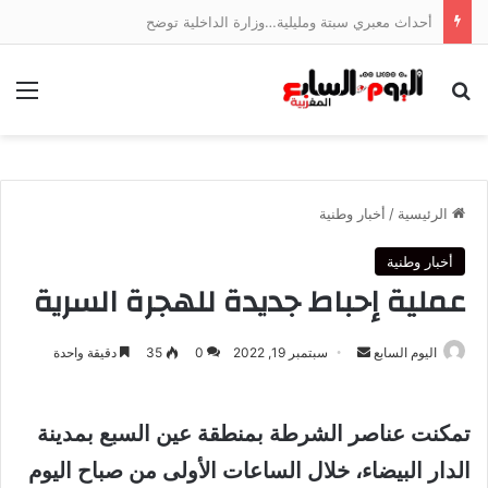
أحداث معبري سبتة ومليلية…وزارة الداخلية توضح
بحث عن
الق
الرئيسية
/
أخبار وطنية
أخبار وطنية
عملية إحباط جديدة للهجرة السرية
أرسل
اليوم السابع
سبتمبر 19, 2022
0
35
دقيقة واحدة
بريدا
إلكترونيا
تمكنت عناصر الشرطة بمنطقة عين السبع بمدينة
الدار البيضاء، خلال الساعات الأولى من صباح اليوم