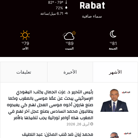
Rabat
82º - 79º
72%
6.71 ميل/ساعة
سماء صافية
79
89
81
℉
℉
℉
الجمعة
السبت
الأحد
الأشهر
الأخيرة
تعليقات
رئيس التحرير د. عزت الجمال يكتب: اليهودي
الإسرائيلي يبحث عن عصًا موسى بالمغرب وكما
صنع هارون أخوه موسى العجل لهم كي يعبدوه
يطالبون محمد السادس بصنع عجل آخر لهم في
المغرب هذه أوامر توراتية يجب تنفيذها بالأمر
أبريل 26, 2026
محمد زيان ضد قلب المخزن: عبد اللطيف