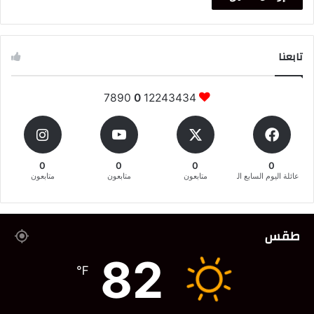
تابعنا
7890
0
12243434
0
0
0
0
عائلة اليوم السابع المغربية
متابعون
متابعون
متابعون
طقس
82
℉