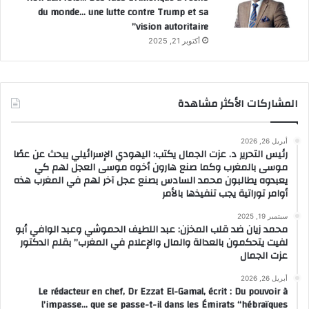
du monde… une lutte contre Trump et sa
vision autoritaire”
أكتوبر 21, 2025
المشاركات الأكثر مشاهدة
أبريل 26, 2026
رئيس التحرير د. عزت الجمال يكتب: اليهودي الإسرائيلي يبحث عن عصًا
موسى بالمغرب وكما صنع هارون أخوه موسى العجل لهم كي
يعبدوه يطالبون محمد السادس بصنع عجل آخر لهم في المغرب هذه
أوامر توراتية يجب تنفيذها بالأمر
سبتمبر 19, 2025
محمد زيان ضد قلب المخزن: عبد اللطيف الحموشي وعبد الوافي أبو
لفيت يتحكمون بالعدالة والمال والإعلام في المغرب” بقلم الدكتور
عزت الجمال
أبريل 26, 2026
Le rédacteur en chef, Dr Ezzat El-Gamal, écrit : Du pouvoir à
l’impasse… que se passe-t-il dans les Émirats “hébraïques