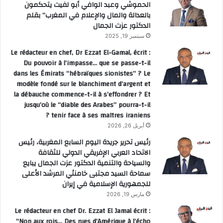
الحموشي وعبد الوافي أبو لفيت يتحكمون
بالعدالة والمال والإعلام في المغرب” بقلم
الدكتور عزت الجمال
سبتمبر 19, 2025
Le rédacteur en chef, Dr Ezzat El-Gamal, écrit :
Du pouvoir à l’impasse… que se passe-t-il
dans les Émirats “hébraïques sionistes” ? Le
modèle fondé sur le blanchiment d’argent et
la débauche commence-t-il à s’effondrer ? Et
jusqu’où le “diable des Arabes” pourra-t-il
tenir face à ses maîtres iraniens ?
أبريل 26, 2026
رئيس تحرير جريدة اليوم السابع المغربية، رئيس
الاتحاد العربي الإفريقي الدولي للثقافة
والسياحة والتنمية الدكتور عزت الجمال يبايع
سماحة السيد مجتبى خامنئي المرشد الأعلى
للجمهورية الإسلامية في إيران
مارس 19, 2026
Le rédacteur en chef Dr. Ezzat El Jamal écrit :
“Non aux rois… Des rues d’Amérique à l’écho