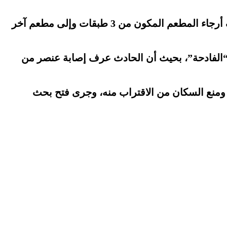
واندلعت النيران في المحل المذكور بسبب آلة لطهي البطاطس والتي يستعمل فيها الغاز، قبل أن تمتد لمختلف أرجاء المطعم المكون من 3 طبقات وإلى مطعم آخر
ة “الفادحة”، بحيث أن الحادث عرف إصابة عنصر من
ومنع السكان من الاقتراب منه، وجرى فتح بحث