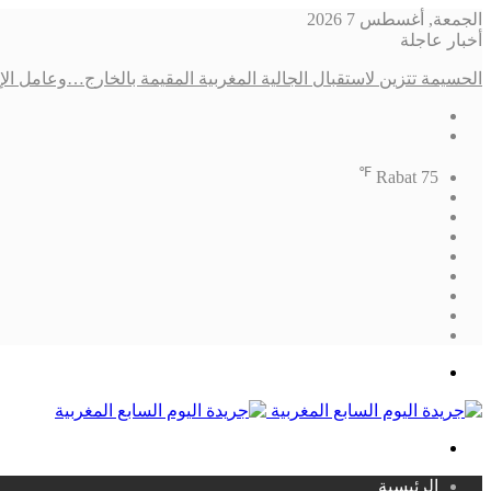
الجمعة, أغسطس 7 2026
أخبار عاجلة
الحسيمة تتزين لاستقبال الجالية المغربية المقيمة بالخارج…وعامل الإقلي
℉
Rabat
75
فيسبوك
‫X
‫YouTube
انستقرام
تسجيل
مقال
الدخول
إضافة
عشوائي
الوضع
عمود
المظلم
جانبي
القائمة
بحث
عن
الرئيسية