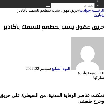
مقال
عشوائي
بحث
الرئيسية
/
حوادث
/
حريق مهول يشب بمطعم للسمك بأكادير
عن
حوادث
حريق مهول يشب بمطعم للسمك بأكادير
أرسل
بريدا
إلكترونيا
اليوم السابع
سبتمبر 22, 2022
0
32
دقيقة واحدة
شاركها
Odnoklassniki
‫Pocket
‫X
طباعة
لينكدإن
فيسبوك
مشاركة
بينتيريست
عبر
البريد
تمكنت عناصر الوقاية المدنية، من السيطرة على حريق
وجرح طفيف.