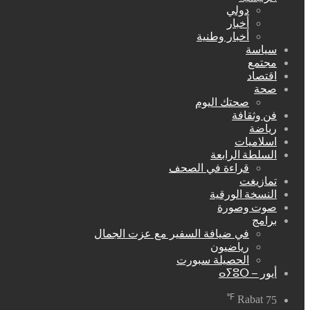
دولي
أخبار
أخبار وطنية
سياسة
مجتمع
اقتصاد
صحة
صحتك اليوم
فن وثقافة
رياضة
اسلاميات
السلطة الرابعة
قراءة في الصحف
تمازيغت
النسخة الورقية
صوت وصورة
برامج
في ضيافة السفير مع عزت الجمال
رياضيون
الحصيلة سبورت
أيور – ⴰⵢⵓⵔ
℉
Rabat
75