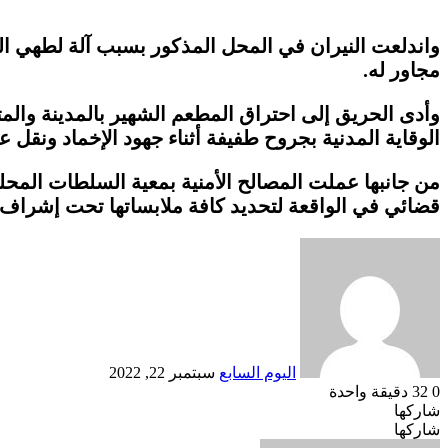
مجاور له.
وأدى الحريق إلى احتراق المطعم الشهير بالمدينة وال
الوقاية المدنية بجروح طفيفة أثناء جهود الإخماد ونقل
من جانبها عملت المصالح الأمنية بمعية السلطات المح
قضائي في الواقعة لتحديد كافة ملابساتها تحت إشراف ال
أرسل
بريدا
إلكترونيا
اليوم السابع
سبتمبر 22, 2022
0
32
دقيقة واحدة
شاركها
Odnoklassniki
‫Pocket
‫X
طباعة
لينكدإن
فيسبوك
مشاركة
بينتيريست
شاركها
Odnoklassniki
‫Pocket
‫X
عبر
طباعة
لينكدإن
فيسبوك
مشاركة
بينتيريست