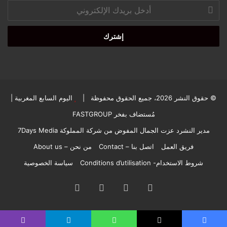
أدخل
بريدك
الإلكتروني
© حقوق النشر 2026، جميع الحقوق محفوظة |
اليوم السابع المغربية
|
مُستضاف بفخر
FASTGROUP
مدير النشرد عزت الجمال المفوض من شركة المملوكة 7Days Media
فريق العمل
اتصل بنا – Contact
من نحن – About us
شروط الاستخدام- Conditions d’utilisation
سياسة الخصوصية
فيسبوك
‫X
‫YouTube
انستقرام