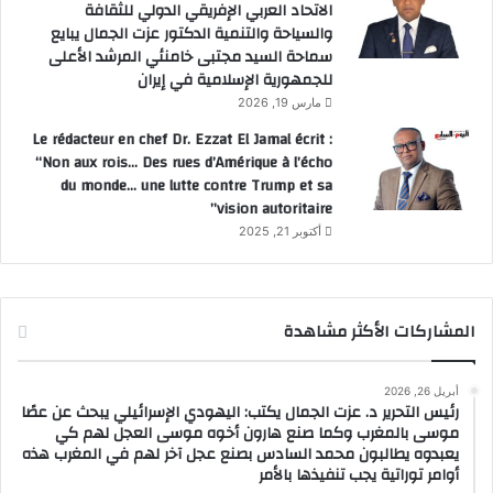
الاتحاد العربي الإفريقي الدولي للثقافة
والسياحة والتنمية الدكتور عزت الجمال يبايع
سماحة السيد مجتبى خامنئي المرشد الأعلى
للجمهورية الإسلامية في إيران
مارس 19, 2026
Le rédacteur en chef Dr. Ezzat El Jamal écrit :
“Non aux rois… Des rues d’Amérique à l’écho
du monde… une lutte contre Trump et sa
vision autoritaire”
أكتوبر 21, 2025
المشاركات الأكثر مشاهدة
أبريل 26, 2026
رئيس التحرير د. عزت الجمال يكتب: اليهودي الإسرائيلي يبحث عن عصًا
موسى بالمغرب وكما صنع هارون أخوه موسى العجل لهم كي
يعبدوه يطالبون محمد السادس بصنع عجل آخر لهم في المغرب هذه
أوامر توراتية يجب تنفيذها بالأمر