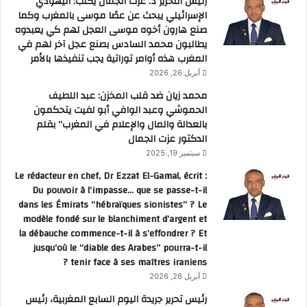
رئيس التحرير د. عزت الجمال يكتب: اليهودي
الإسرائيلي يبحث عن عصًا موسى بالمغرب وكما
صنع هارون أخوه موسى العجل لهم كي يعبدوه
يطالبون محمد السادس بصنع عجل آخر لهم في
المغرب هذه أوامر توراتية يجب تنفيذها بالأمر
أبريل 26, 2026
محمد زيان ضد قلب المخزن: عبد اللطيف
الحموشي وعبد الوافي أبو لفيت يتحكمون
بالعدالة والمال والإعلام في المغرب” بقلم
الدكتور عزت الجمال
سبتمبر 19, 2025
Le rédacteur en chef, Dr Ezzat El-Gamal, écrit :
Du pouvoir à l’impasse… que se passe-t-il
dans les Émirats “hébraïques sionistes” ? Le
modèle fondé sur le blanchiment d’argent et
la débauche commence-t-il à s’effondrer ? Et
jusqu’où le “diable des Arabes” pourra-t-il
tenir face à ses maîtres iraniens ?
أبريل 26, 2026
رئيس تحرير جريدة اليوم السابع المغربية، رئيس