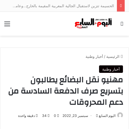
الحسيمة تتزين لاستقبال الجالية المغربية المقيمة بالخارج…وعامل الإقليم يتابع الأشغال ميدانياً
بحث عن
الق
الرئيسية
/
أخبار وطنية
أخبار وطنية
مهنيو نقل البضائع يطالبون
بتسريع صرف الدفعة السادسة من
دعم المحروقات
أرسل
اليوم السابع
سبتمبر 23, 2022
0
34
دقيقة واحدة
بريدا