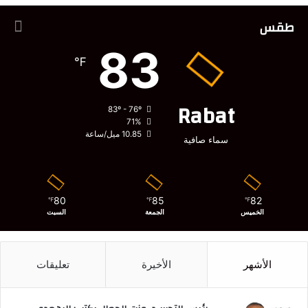
طقس
83
℉
Rabat
83º - 76º
71%
10.85 ميل/ساعة
سماء صافية
80
85
82
℉
℉
℉
الخميس
الجمعة
السبت
الأشهر
الأخيرة
تعليقات