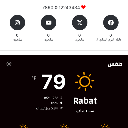
7890
0
12243434
0
0
0
0
عائلة اليوم السابع المغربية
متابعون
متابعون
متابعون
طقس
79
℉
Rabat
85º - 76º
85%
5.84 ميل/ساعة
سماء صافية