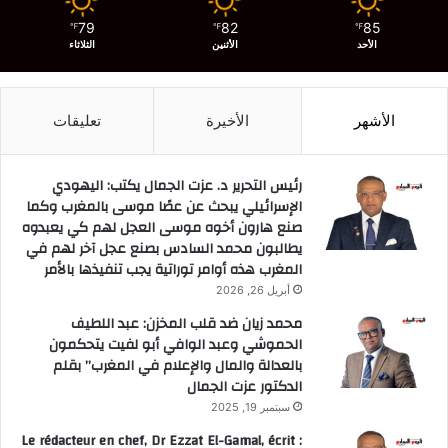
79
82
85
℉
℉
℉
الأحد
الأثنين
الثلاثاء
الأشهر
الأخيرة
تعليقات
رئيس التحرير د. عزت الجمال يكتب: اليهودي
الإسرائيلي يبحث عن عصًا موسى بالمغرب وكما
صنع هارون أخوه موسى العجل لهم كي يعبدوه
يطالبون محمد السادس بصنع عجل آخر لهم في
المغرب هذه أوامر توراتية يجب تنفيذها بالأمر
أبريل 26, 2026
محمد زيان ضد قلب المخزن: عبد اللطيف
الحموشي وعبد الوافي أبو لفيت يتحكمون
بالعدالة والمال والإعلام في المغرب” بقلم
الدكتور عزت الجمال
سبتمبر 19, 2025
Le rédacteur en chef, Dr Ezzat El-Gamal, écrit :