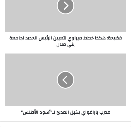
ميراوي
لتعيين
الرئيس
الجديد
لجامعة
بني
فضيحة: هكذا خطط ميراوي لتعيين الرئيس الجديد لجامعة
ملال
بني ملال
مدرب
باراغواي
يكيل
المديح
لـ"أسود
الأطلس"
مدرب باراغواي يكيل المديح لـ"أسود الأطلس"