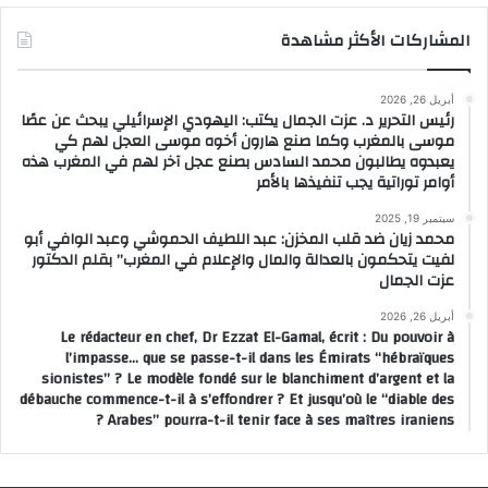
المشاركات الأكثر مشاهدة
أبريل 26, 2026
رئيس التحرير د. عزت الجمال يكتب: اليهودي الإسرائيلي يبحث عن عصًا
موسى بالمغرب وكما صنع هارون أخوه موسى العجل لهم كي
يعبدوه يطالبون محمد السادس بصنع عجل آخر لهم في المغرب هذه
أوامر توراتية يجب تنفيذها بالأمر
سبتمبر 19, 2025
محمد زيان ضد قلب المخزن: عبد اللطيف الحموشي وعبد الوافي أبو
لفيت يتحكمون بالعدالة والمال والإعلام في المغرب” بقلم الدكتور
عزت الجمال
أبريل 26, 2026
Le rédacteur en chef, Dr Ezzat El-Gamal, écrit : Du pouvoir à
l’impasse… que se passe-t-il dans les Émirats “hébraïques
sionistes” ? Le modèle fondé sur le blanchiment d’argent et la
débauche commence-t-il à s’effondrer ? Et jusqu’où le “diable des
Arabes” pourra-t-il tenir face à ses maîtres iraniens ?