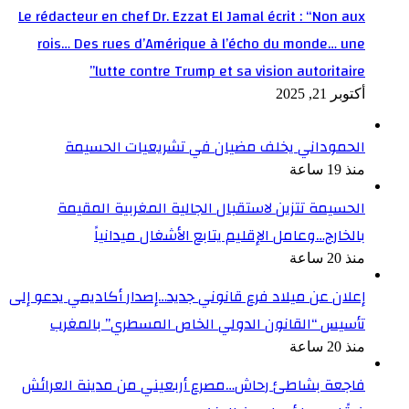
Le rédacteur en chef Dr. Ezzat El Jamal écrit : “Non aux
rois… Des rues d’Amérique à l’écho du monde… une
lutte contre Trump et sa vision autoritaire”
أكتوبر 21, 2025
الحموداني يخلف مضيان في تشريعيات الحسيمة
منذ 19 ساعة
الحسيمة تتزين لاستقبال الجالية المغربية المقيمة
بالخارج…وعامل الإقليم يتابع الأشغال ميدانياً
منذ 20 ساعة
إعلان عن ميلاد فرع قانوني جديد…إصدار أكاديمي يدعو إلى
تأسيس “القانون الدولي الخاص المسطري” بالمغرب
منذ 20 ساعة
فاجعة بشاطئ رحاش…مصرع أربعيني من مدينة العرائش