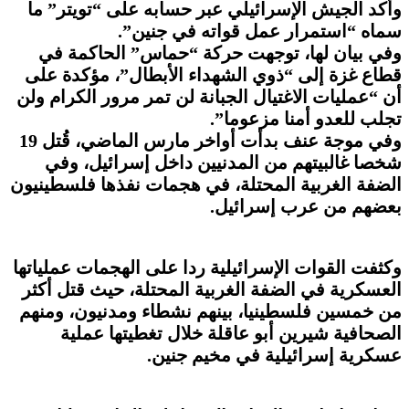
وأكد الجيش الإسرائيلي عبر حسابه على “تويتر” ما
سماه “استمرار عمل قواته في جنين”.
وفي بيان لها، توجهت حركة “حماس” الحاكمة في
قطاع غزة إلى “ذوي الشهداء الأبطال”، مؤكدة على
أن “عمليات الاغتيال الجبانة لن تمر مرور الكرام ولن
تجلب للعدو أمنا مزعوما”.
وفي موجة عنف بدأت أواخر مارس الماضي، قُتل 19
شخصا غالبيتهم من المدنيين داخل إسرائيل، وفي
الضفة الغربية المحتلة، في هجمات نفذها فلسطينيون
بعضهم من عرب إسرائيل.
وكثفت القوات الإسرائيلية ردا على الهجمات عملياتها
العسكرية في الضفة الغربية المحتلة، حيث قتل أكثر
من خمسين فلسطينيا، بينهم نشطاء ومدنيون، ومنهم
الصحافية شيرين أبو عاقلة خلال تغطيتها عملية
عسكرية إسرائيلية في مخيم جنين.