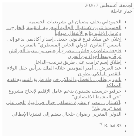
الجمعة, أغسطس 7 2026
أخبار عاجلة
الحموداني يخلف مضيان في تشريعيات الحسيمة
الحسيمة تتزين لاستقبال الجالية المغربية المقيمة بالخارج…
وعامل الإقليم يتابع الأشغال ميدانياً
إعلان عن ميلاد فرع قانوني جديد…إصدار أكاديمي يدعو إلى
تأسيس “القانون الدولي الخاص المسطري” بالمغرب
فاجعة بشاطئ رحاش…مصرع أربعيني من مدينة العرائش
غرقًا وسط أجواء من الحزن
إطلاق إسم ترامب على طريق تيزنيت–الداخل
عيد العرش …أمير المؤمنين جلالة الملك يترأس حفل الولاء
بالقصر الملكي بتطوان
نائب بريطاني…الخطاب الملكي خارطة طريق لتسريع تقدم
المملكة
حرفيو جرسيف يشيدون بدعم عامل الإقليم لإنجاح مشروع
“حي التنشيط الاقتصادي”
باكستان…مصرع عشرة متسلقي جبال في انهيار ثلجي على
قمة “برود بيك”
الدولي المغربي رضوان حلحال ينضم إلى فينيزيا الإيطالي
℉
Rabat
83
فيسبوك