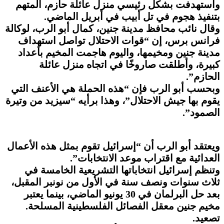
واستهدفت بشكل رئيسي منزل عائلة حازم، المتهم
بتنفيذ هجوم في تل أبيب في أبريل الماضي.
وقال نائب محافظ مدينة جنين، كمال أبو الرب، لوكالة
فرانس برس، إن “قوات الاحتلال تواصل استهداف
مدينة جنين ومخيمها، واليوم هاجمت المخيم بأعداد
كبيرة، وأطلقت صاروخًا في اتجاه منزل عائلة
الحازم”.
وبحسب أبو الرب فإن “هذه الحملة هي الأعنف التي
يقوم بها جيش الاحتلال”، وهذا برأيه “سيزيد من وتيرة
الصمود”.
ويعتقد أبو الرب أن “إسرائيل تقوم بمثل هذه الأعمال
العدائية مع اقتراب موعد الانتخابات”.
وتنظم إسرائيل انتخاباتها التشريعية الخامسة في
ثلاث سنوات ونصف سنة في الأول من نونبر المقبل،
بعد حل البرلمان في 30 يونيو الماضي، بينما يعتبر
مخيم جنين معقل الفصائل الفلسطينية المسلحة.
تصعيد.