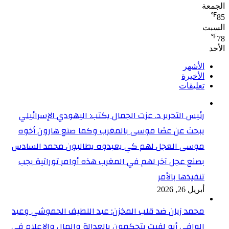
الجمعة
℉
85
السبت
℉
78
الأحد
الأشهر
الأخيرة
تعليقات
رئيس التحرير د. عزت الجمال يكتب: اليهودي الإسرائيلي
يبحث عن عصًا موسى بالمغرب وكما صنع هارون أخوه
موسى العجل لهم كي يعبدوه يطالبون محمد السادس
بصنع عجل آخر لهم في المغرب هذه أوامر توراتية يجب
تنفيذها بالأمر
أبريل 26, 2026
محمد زيان ضد قلب المخزن: عبد اللطيف الحموشي وعبد
الوافي أبو لفيت يتحكمون بالعدالة والمال والإعلام في