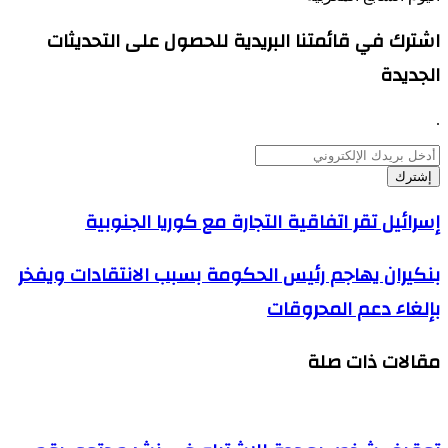
اشترك في قائمتنا البريدية للحصول على التحديثات
الجديدة
.
أدخل
بريدك
الإلكتروني
إسرائيل
إسرائيل تقر اتفاقية التجارة مع كوريا الجنوبية
تقر
اتفاقية
بنكيران
بنكيران يهاجم رئيس الحكومة بسبب الانتقادات ويفخر
التجارة
يهاجم
مع
بإلغاء دعم المحروقات
رئيس
كوريا
الحكومة
الجنوبية
بسبب
مقالات ذات صلة
الانتقادات
ويفخر
بإلغاء
دعم
المحروقات