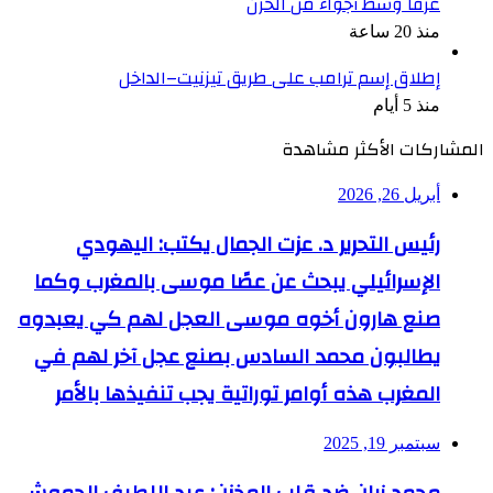
غرقًا وسط أجواء من الحزن
منذ 20 ساعة
إطلاق إسم ترامب على طريق تيزنيت–الداخل
منذ 5 أيام
المشاركات الأكثر مشاهدة
أبريل 26, 2026
رئيس التحرير د. عزت الجمال يكتب: اليهودي
الإسرائيلي يبحث عن عصًا موسى بالمغرب وكما
صنع هارون أخوه موسى العجل لهم كي يعبدوه
يطالبون محمد السادس بصنع عجل آخر لهم في
المغرب هذه أوامر توراتية يجب تنفيذها بالأمر
سبتمبر 19, 2025