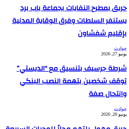
حريق بمطرح النفايات بجماعة باب برد
يستنفر السلطات وفرق الوقاية المدنية
بإقليم شفشاون
حوادث
يونيو 27, 2026
شرطة جرسيف بتنسيق مع “الديستي”
توقف شخصين بتهمة النصب البنكي
وانتحال صفة
حوادث
يونيو 20, 2026
حريق مهول يلتهم محلاً للوجبات السريعة