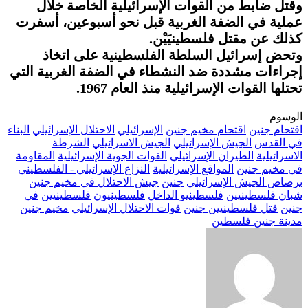
وقتل ضابط من القوات الإسرائيلية الخاصة خلال
عملية في الضفة الغربية قبل نحو أسبوعين، أسفرت
كذلك عن مقتل فلسطينيَيْن.
وتحض إسرائيل السلطة الفلسطينية على اتخاذ
إجراءات مشددة ضد النشطاء في الضفة الغربية التي
تحتلها القوات الإسرائيلية منذ العام 1967.
الوسوم
اقتحام جنين
اقتحام مخيم جنين
الإسرائيلي
الاحتلال الإسرائيلي
البناء
في القدس
الجيش الإسرائيلي
الجيش الاسرائيلي
الشرطة
الاسرائيلية
الطيران الإسرائيلي
القوات الجوية الإسرائيلية
المقاومة
في مخيم جنين
المواقع الإسرائيلية
النزاع الإسرائيلي - الفلسطيني
برصاص الجيش الإسرائيلي
جنين
جيش الاحتلال في مخيم جنين
شبان فلسطينيين
فلسطينيو الداخل
فلسطينيون
فلسطينيين
في
جنين
قتل فلسطينيين جنين
قوات الاحتلال الإسرائيلي
مخيم جنين
مدينة جنين فلسطين
أرسل
بريدا
إلكترونيا