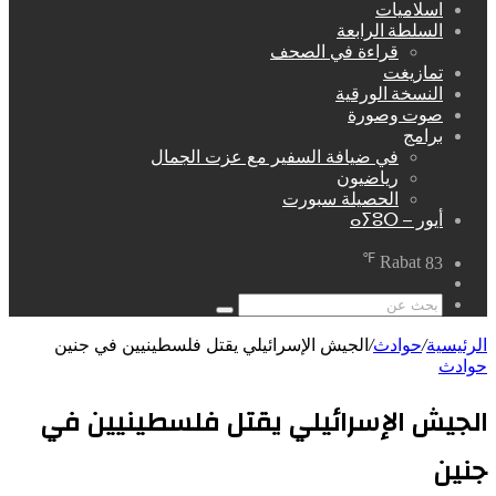
اسلاميات
السلطة الرابعة
قراءة في الصحف
تمازيغت
النسخة الورقية
صوت وصورة
برامج
في ضيافة السفير مع عزت الجمال
رياضيون
الحصيلة سبورت
أيور – ⴰⵢⵓⵔ
℉
Rabat
83
مقال
عشوائي
بحث
عن
الرئيسية
/
حوادث
/
الجيش الإسرائيلي يقتل فلسطينيين في جنين
حوادث
الجيش الإسرائيلي يقتل فلسطينيين في
جنين