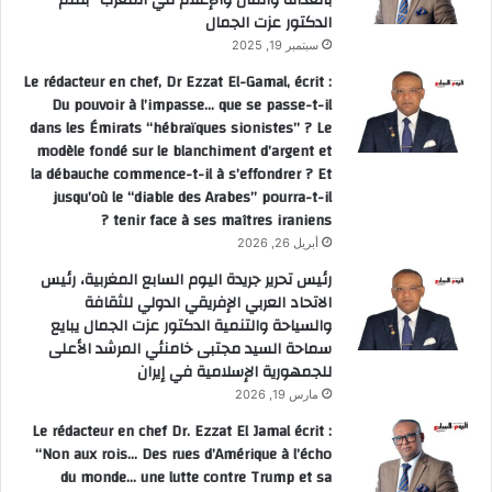
بالعدالة والمال والإعلام في المغرب” بقلم
الدكتور عزت الجمال
سبتمبر 19, 2025
Le rédacteur en chef, Dr Ezzat El-Gamal, écrit :
Du pouvoir à l’impasse… que se passe-t-il
dans les Émirats “hébraïques sionistes” ? Le
modèle fondé sur le blanchiment d’argent et
la débauche commence-t-il à s’effondrer ? Et
jusqu’où le “diable des Arabes” pourra-t-il
tenir face à ses maîtres iraniens ?
أبريل 26, 2026
رئيس تحرير جريدة اليوم السابع المغربية، رئيس
الاتحاد العربي الإفريقي الدولي للثقافة
والسياحة والتنمية الدكتور عزت الجمال يبايع
سماحة السيد مجتبى خامنئي المرشد الأعلى
للجمهورية الإسلامية في إيران
مارس 19, 2026
Le rédacteur en chef Dr. Ezzat El Jamal écrit :
“Non aux rois… Des rues d’Amérique à l’écho
du monde… une lutte contre Trump et sa