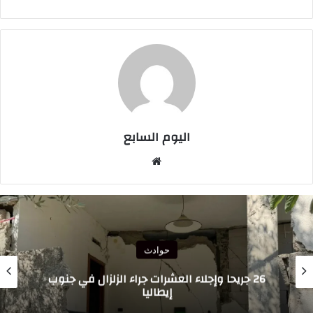
اليوم السابع
موقع
الويب
حوادث
26 جريحا وإجلاء العشرات جراء الزلزال في جنوب
ح
إيطاليا