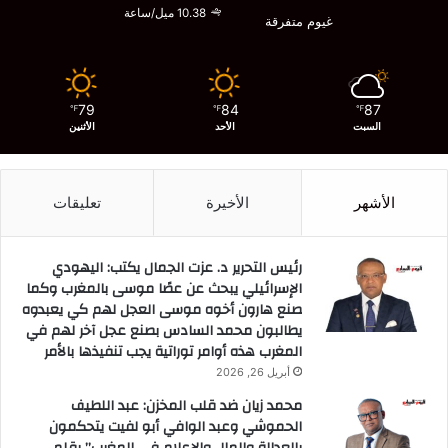
10.38 ميل/ساعة
غيوم متفرقة
79
84
87
℉
℉
℉
السبت
الأحد
الأثنين
الأشهر
الأخيرة
تعليقات
رئيس التحرير د. عزت الجمال يكتب: اليهودي
الإسرائيلي يبحث عن عصًا موسى بالمغرب وكما
صنع هارون أخوه موسى العجل لهم كي يعبدوه
يطالبون محمد السادس بصنع عجل آخر لهم في
المغرب هذه أوامر توراتية يجب تنفيذها بالأمر
أبريل 26, 2026
محمد زيان ضد قلب المخزن: عبد اللطيف
الحموشي وعبد الوافي أبو لفيت يتحكمون