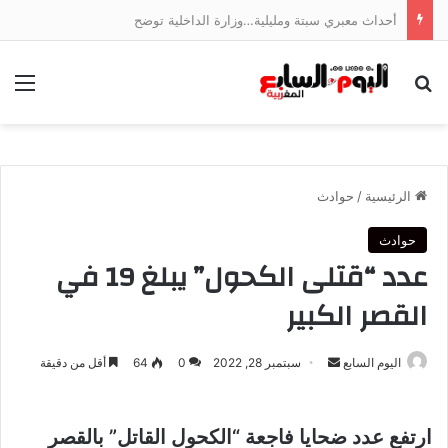
أحداث معبري سبتة ومليلية…وزارة الداخلية توضح
بحث عن
الق
الرئيسية
/
حوادث
حوادث
عدد “قتلى الكحول” يبلغ 19 في
القصر الكبير
أرسل
اليوم السابع
سبتمبر 28, 2022
0
64
أقل من دقيقة
بريدا
إلكترونيا
ارتفع عدد ضحايا فاجعة “الكحول القاتل” بالقصر