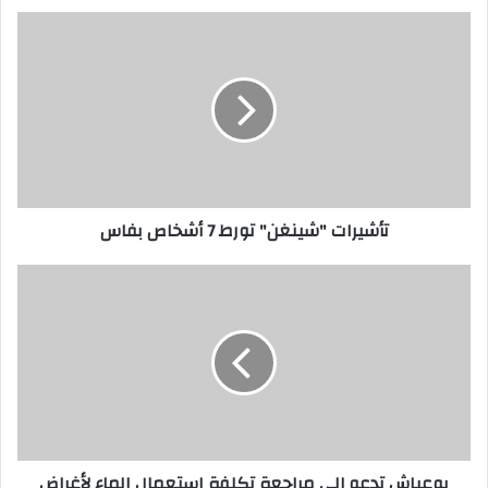
تأشيرات
"شينغن"
تورط
7
أشخاص
بفاس
تأشيرات "شينغن" تورط 7 أشخاص بفاس
بوعياش
تدعو
إلى
مراجعة
تكلفة
استعمال
الماء
لأغراض
غير
بوعياش تدعو إلى مراجعة تكلفة استعمال الماء لأغراض
شخصية