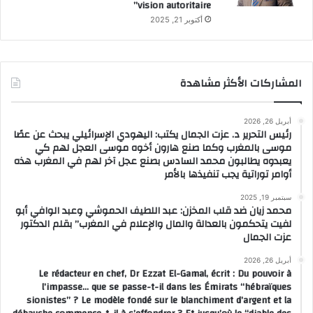
vision autoritaire”
أكتوبر 21, 2025
المشاركات الأكثر مشاهدة
أبريل 26, 2026
رئيس التحرير د. عزت الجمال يكتب: اليهودي الإسرائيلي يبحث عن عصًا
موسى بالمغرب وكما صنع هارون أخوه موسى العجل لهم كي
يعبدوه يطالبون محمد السادس بصنع عجل آخر لهم في المغرب هذه
أوامر توراتية يجب تنفيذها بالأمر
سبتمبر 19, 2025
محمد زيان ضد قلب المخزن: عبد اللطيف الحموشي وعبد الوافي أبو
لفيت يتحكمون بالعدالة والمال والإعلام في المغرب” بقلم الدكتور
عزت الجمال
أبريل 26, 2026
Le rédacteur en chef, Dr Ezzat El-Gamal, écrit : Du pouvoir à
l’impasse… que se passe-t-il dans les Émirats “hébraïques
sionistes” ? Le modèle fondé sur le blanchiment d’argent et la