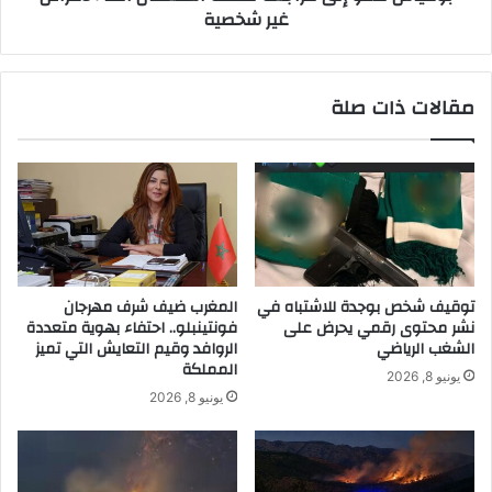
غير شخصية
مقالات ذات صلة
توقيف شخص بوجدة للاشتباه في
المغرب ضيف شرف مهرجان
نشر محتوى رقمي يحرض على
فونتينبلو.. احتفاء بهوية متعددة
الشغب الرياضي
الروافد وقيم التعايش التي تميز
المملكة
يونيو 8, 2026
يونيو 8, 2026