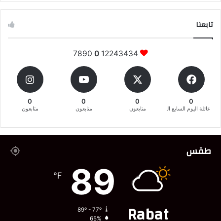
تابعنا
7890
0
12243434
0
0
0
0
عائلة اليوم السابع المغربية
متابعون
متابعون
متابعون
طقس
89
℉
Rabat
89º - 77º
65%