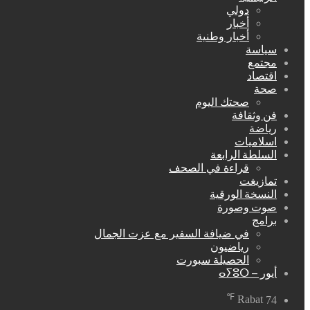
دولي
أخبار
أخبار وطنية
سياسة
مجتمع
اقتصاد
صحة
صحتك اليوم
فن وثقافة
رياضة
اسلاميات
السلطة الرابعة
قراءة في الصحف
تمازيغت
النسخة الورقية
صوت وصورة
برامج
في ضيافة السفير مع عزت الجمال
رياضيون
الحصيلة سبورت
أيور – ⴰⵢⵓⵔ
℉
Rabat
74