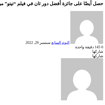
حصل أيضًا على جائزة أفضل دور ثان في فيلم “تيتو” من المهرجان القو
أرسل
بريدا
إلكترونيا
اليوم السابع
سبتمبر 29, 2022
0
145
دقيقة واحدة
شاركها
Odnoklassniki
‫Pocket
‫X
طباعة
لينكدإن
فيسبوك
مشاركة
بينتيريست
شاركها
Odnoklassniki
‫Pocket
‫X
عبر
طباعة
لينكدإن
فيسبوك
مشاركة
بينتيريست
عبر
البريد
البريد