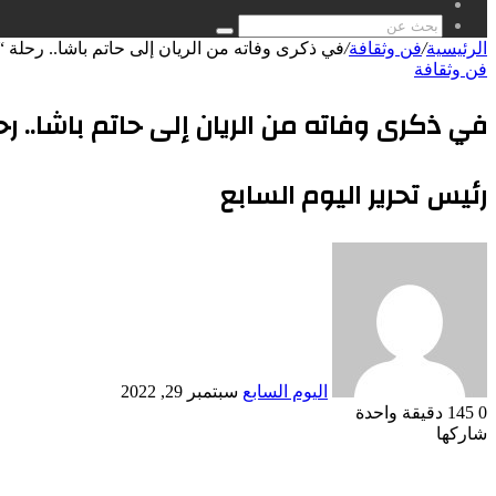
مقال
عشوائي
بحث
الرئيسية
/
فن وثقافة
/
في ذكرى وفاته من الريان إلى حاتم باشا.. رحلة “خ
عن
فن وثقافة
في ذكرى وفاته من الريان إلى حاتم باشا.. رحل
رئيس تحرير اليوم السابع
أرسل
بريدا
إلكترونيا
اليوم السابع
سبتمبر 29, 2022
0
145
دقيقة واحدة
شاركها
Odnoklassniki
‫Pocket
‫X
طباعة
لينكدإن
فيسبوك
مشاركة
بينتيريست
عبر
البريد