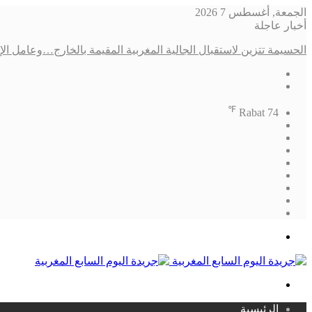
الجمعة, أغسطس 7 2026
أخبار عاجلة
الحسيمة تتزين لاستقبال الجالية المغربية المقيمة بالخارج…وعامل الإقلي
℉
Rabat
74
فيسبوك
‫X
‫YouTube
انستقرام
تسجيل
مقال
الدخول
إضافة
عشوائي
الوضع
عمود
المظلم
جانبي
القائمة
بحث
عن
الرئيسية