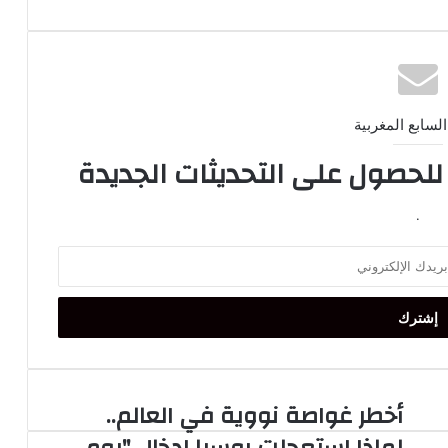
السابع المغربية
 للحصول على التحديثات الجديدة
.
أخطر غواصة نووية في العالم..
أخطر
غواصة
لماذا استعجلت روسيا إدخال "يوم