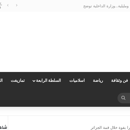
مليلية…وزارة الداخلية توضح
فن وثقافة
رياضة
اسلاميات
السلطة الرابعة
تمازيغت
ال
بحث
عن
شاهد
 بقوة خلال قمة الجزائر