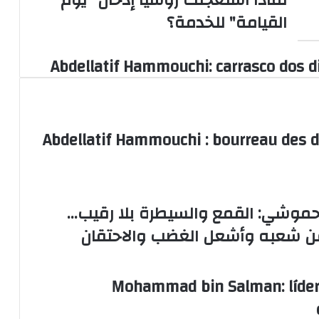
نووية
القيامة" للخدمة؟
في
العالم..
لماذا
Abdellatif Hammouchi: carrasco dos d
استعجلت
روسيا
إدخال
"يوم
القيامة"
Abdellatif Hammouchi : bourreau des d
للخدمة؟
حموشي: القمع والسيطرة بلا رقيب…
 شعبه وأشعل الغضب والاحتقان
Mohammad bin Salman: líder