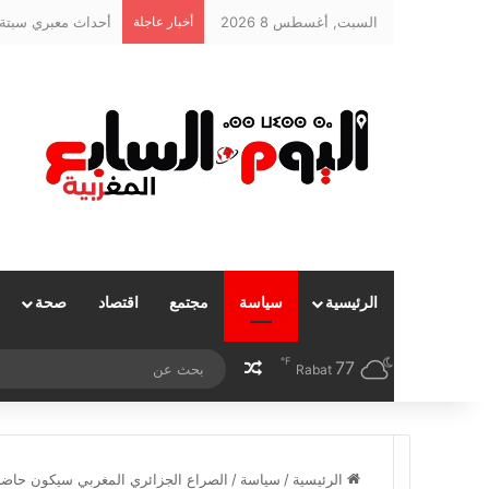
السبت, أغسطس 8 2026
أخبار عاجلة
أحداث معبري سبتة و
الرئيسية
سياسة
مجتمع
اقتصاد
صحة
℉
77
مقال عشوائي
Rabat
الرئيسية
/
سياسة
/
الصراع الجزائري المغربي سيكون حاضرا