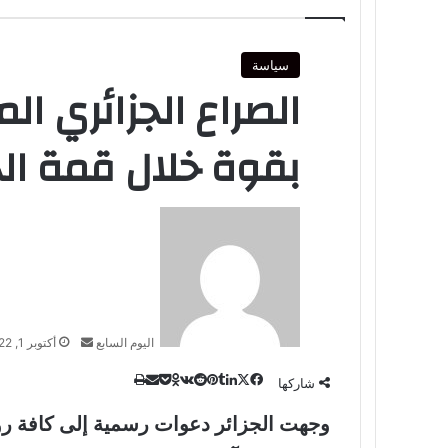
سياسة
الصراع الجزائري ا
بقوة خلال قمة الجز
أرسل
بريدا
إلكترونيا
اليوم السابع
أكتوبر 1, 2022
‫X
طباعة
لينكدإن
مشاركة
‫Pocket
فيسبوك
بينتيريست
Odnoklassniki
شاركها
عبر
وجهت الجزائر دعوات رسمية إلى كافة رؤ
البريد