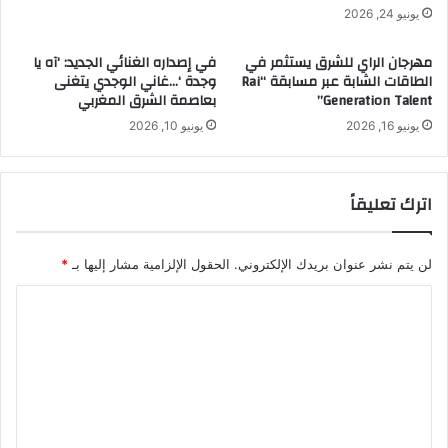
يونيو 24, 2026
مهرجان الراي للشرق يستثمر في
في إصداره الغنائي الجديد: ‘آه يا
الطاقات الشابة عبر مسابقة “Rai
وجدة ‘…غاني الوجدي يتغنى
Generation Talent”
بعاصمة الشرق المغربي
يونيو 16, 2026
يونيو 10, 2026
اترك تعليقاً
لن يتم نشر عنوان بريدك الإلكتروني.
الحقول الإلزامية مشار إليها بـ
*
ا
ل
ت
ع
ل