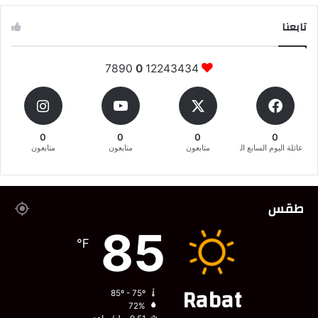
تابعنا
7890
0
12243434
0
0
0
0
عائلة اليوم السابع المغربية
متابعون
متابعون
متابعون
طقس
85
℉
Rabat
85º - 75º
72%