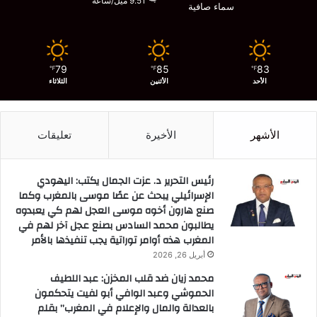
9.51 ميل/ساعة
سماء صافية
79
85
83
℉
℉
℉
الأحد
الأثنين
الثلاثاء
الأشهر
الأخيرة
تعليقات
رئيس التحرير د. عزت الجمال يكتب: اليهودي
الإسرائيلي يبحث عن عصًا موسى بالمغرب وكما
صنع هارون أخوه موسى العجل لهم كي يعبدوه
يطالبون محمد السادس بصنع عجل آخر لهم في
المغرب هذه أوامر توراتية يجب تنفيذها بالأمر
أبريل 26, 2026
محمد زيان ضد قلب المخزن: عبد اللطيف
الحموشي وعبد الوافي أبو لفيت يتحكمون
بالعدالة والمال والإعلام في المغرب” بقلم