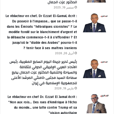
الدكتور عزت الجمال
سبتمبر 19, 2025
Le rédacteur en chef, Dr Ezzat El-Gamal, écrit :
Du pouvoir à l’impasse… que se passe-t-il
dans les Émirats “hébraïques sionistes” ? Le
modèle fondé sur le blanchiment d’argent et
la débauche commence-t-il à s’effondrer ? Et
jusqu’où le “diable des Arabes” pourra-t-il
tenir face à ses maîtres iraniens ?
أبريل 26, 2026
رئيس تحرير جريدة اليوم السابع المغربية، رئيس
الاتحاد العربي الإفريقي الدولي للثقافة
والسياحة والتنمية الدكتور عزت الجمال يبايع
سماحة السيد مجتبى خامنئي المرشد الأعلى
للجمهورية الإسلامية في إيران
مارس 19, 2026
Le rédacteur en chef Dr. Ezzat El Jamal écrit :
“Non aux rois… Des rues d’Amérique à l’écho
du monde… une lutte contre Trump et sa
vision autoritaire”