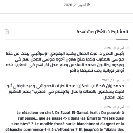
أكتوبر 21, 2025
المشاركات الأكثر مشاهدة
أبريل 26, 2026
رئيس التحرير د. عزت الجمال يكتب: اليهودي الإسرائيلي يبحث عن عصًا
موسى بالمغرب وكما صنع هارون أخوه موسى العجل لهم كي
يعبدوه يطالبون محمد السادس بصنع عجل آخر لهم في المغرب هذه
أوامر توراتية يجب تنفيذها بالأمر
سبتمبر 19, 2025
محمد زيان ضد قلب المخزن: عبد اللطيف الحموشي وعبد الوافي أبو
لفيت يتحكمون بالعدالة والمال والإعلام في المغرب” بقلم الدكتور
عزت الجمال
أبريل 26, 2026
Le rédacteur en chef, Dr Ezzat El-Gamal, écrit : Du pouvoir à
l’impasse… que se passe-t-il dans les Émirats “hébraïques
sionistes” ? Le modèle fondé sur le blanchiment d’argent et la
débauche commence-t-il à s’effondrer ? Et jusqu’où le “diable des