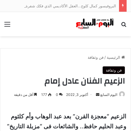
البروفيسور كمال كلوج…العقل الأكاديمي الذي فكك شفرة اقتصاد الخدمات وجسر الهوة بين ضفتي المتوسط
بحث عن
الق
الرئيسية
/
فن وثقافة
فن وثقافة
الزعيم الفنان عادل إمام
أرسل
اليوم السابع
أكتوبر 3, 2022
0
177
أقل من دقيقة
بريدا
إلكترونيا
الزعيم “معجزة القرن” بعد عبد الوهاب وأم كلثوم
وعبد الحليم حافظ.. والشائعات فى “مزبلة التاريخ”