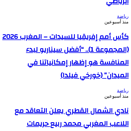
الرياضي
رياضة
منذ أسبوعين
كأس أمم إفريقيا للسيدات – المغرب 2026
(المجموعة 1).. “أفضل سيناريو لبدء
المنافسة هو إظهار إمكانياتنا في
الميدان” (خورخي فيلدا)
رياضة
منذ أسبوعين
نادي الشمال القطري يعلن التعاقد مع
اللاعب المغربي محمد ربيع حريمات