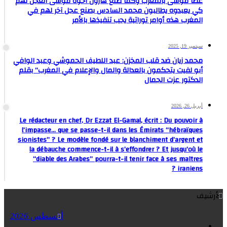
عصًا موسى بالمغرب وكما صنع هارون أخوه موسى العجل لهم
كي يعبدوه يطالبون محمد السادس بصنع عجل آخر لهم في
المغرب هذه أوامر توراتية يجب تنفيذها بالأمر
سبتمبر 19, 2025
محمد زيان ضد قلب المخزن: عبد اللطيف الحموشي وعبد الوافي
أبو لفيت يتحكمون بالعدالة والمال والإعلام في المغرب” بقلم
الدكتور عزت الجمال
أبريل 26, 2026
Le rédacteur en chef, Dr Ezzat El-Gamal, écrit : Du pouvoir à
l’impasse… que se passe-t-il dans les Émirats “hébraïques
sionistes” ? Le modèle fondé sur le blanchiment d’argent et
la débauche commence-t-il à s’effondrer ? Et jusqu’où le
“diable des Arabes” pourra-t-il tenir face à ses maîtres
iraniens ?
الأرشيف
أغسطس 2026