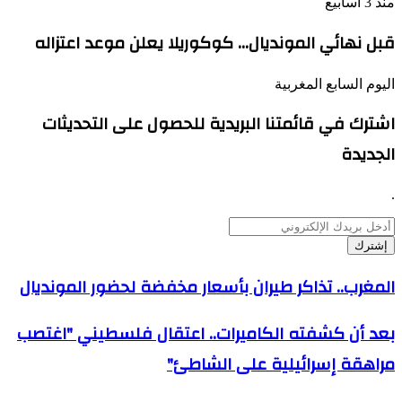
منذ 3 أسابيع
قبل نهائي المونديال… كوكوريلا يعلن موعد اعتزاله
اليوم السابع المغربية
اشترك في قائمتنا البريدية للحصول على التحديثات
الجديدة
.
أدخل
بريدك
الإلكتروني
المغرب..
المغرب.. تذاكر طيران بأسعار مخفضة لحضور المونديال
تذاكر
طيران
بعد
بعد أن كشفته الكاميرات.. اعتقال فلسطيني "اغتصب
بأسعار
أن
مخفضة
مراهقة إسرائيلية على الشاطئ"
كشفته
لحضور
الكاميرات..
المونديال
اعتقال