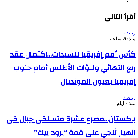
موقع
الويب
أقرأ التالي
رياضة
منذ 20 ساعة
كأس أمم إفريقيا للسيدات…اكتمال عقد
ربع النهائي ولبؤات الأطلس أمام جنوب
إفريقيا بعيون المونديال
رياضة
منذ 7 أيام
باكستان…مصرع عشرة متسلقي جبال في
انهيار ثلجي على قمة “برود بيك”