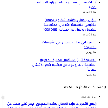
أحداث معبري سبتة ومليلية…وزارة الداخلية
توضح
منذ 21 ساعة
سؤال برلماني يكشف شكاوى بحرمان
منخرطي مؤسسة الأعمال الاجتماعية
للكهرباء والماء من خدمات “COS’ONE”
منذ 21 ساعة
الحموداني يخلف مضيان في تشريعيات
الحسيمة
منذ يومين
الحسيمة تتزين لاستقبال الجالية المغربية
المقيمة بالخارج…وعامل الإقليم يتابع الأشغال
ميدانياً
منذ يومين
المشاركات الأكثر مشاهدة
أبريل 26, 2026
رئيس التحرير د. عزت الجمال يكتب: اليهودي الإسرائيلي يبحث عن