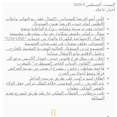
السبت, أغسطس 8 2026
أخبار عاجلة
كأس أمم إفريقيا للسيدات…اكتمال عقد ربع النهائي ولبؤات
الأطلس أمام جنوب إفريقيا بعيون المونديال
أحداث معبري سبتة ومليلية…وزارة الداخلية توضح
سؤال برلماني يكشف شكاوى بحرمان منخرطي مؤسسة
الأعمال الاجتماعية للكهرباء والماء من خدمات “COS’ONE”
الحموداني يخلف مضيان في تشريعيات الحسيمة
الحسيمة تتزين لاستقبال الجالية المغربية المقيمة بالخارج…
وعامل الإقليم يتابع الأشغال ميدانياً
إعلان عن ميلاد فرع قانوني جديد…إصدار أكاديمي يدعو إلى
تأسيس “القانون الدولي الخاص المسطري” بالمغرب
فاجعة بشاطئ رحاش…مصرع أربعيني من مدينة العرائش
غرقًا وسط أجواء من الحزن
إطلاق إسم ترامب على طريق تيزنيت–الداخل
عيد العرش …أمير المؤمنين جلالة الملك يترأس حفل الولاء
بالقصر الملكي بتطوان
نائب بريطاني…الخطاب الملكي خارطة طريق لتسريع تقدم
المملكة