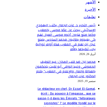
الأشهر
الأخيرة
تعليقات
رئيس التحرير د. عزت الجمال يكتب: اليهودي
الإسرائيلي يبحث عن عصًا موسى بالمغرب
وكما صنع هارون أخوه موسى العجل لهم
كي يعبدوه يطالبون محمد السادس بصنع
عجل آخر لهم في المغرب هذه أوامر توراتية
يجب تنفيذها بالأمر
أبريل 26, 2026
محمد زيان ضد قلب المخزن: عبد اللطيف
الحموشي وعبد الوافي أبو لفيت يتحكمون
بالعدالة والمال والإعلام في المغرب” بقلم
الدكتور عزت الجمال
سبتمبر 19, 2025
Le rédacteur en chef, Dr Ezzat El-Gamal,
écrit : Du pouvoir à l’impasse… que se
passe-t-il dans les Émirats “hébraïques
sionistes” ? Le modèle fondé sur le