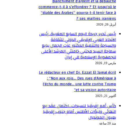
blanchiment d’argent et la débauche
commence-t-il à s’effondrer ? Et jusqu’où le
“diable des Arabes” pourra-t-il tenir face à
ses maîtres iraniens ?
أبريل 26, 2026
رئيس تحرير جريدة اليوم السابع المغربية، رئيس
الاتحاد العربي الإفريقي الدولي للثقافة
والسياحة والتنمية الدكتور عزت الجمال يبايع
سماحة السيد مجتبى خامنئي المرشد الأعلى
للجمهورية الإسلامية في إيران
مارس 19, 2026
Le rédacteur en chef Dr. Ezzat El Jamal écrit
: “Non aux rois… Des rues d’Amérique à
l’écho du monde… une lutte contre Trump
et sa vision autoritaire”
أكتوبر 21, 2025
كأس أمم إفريقيا للسيدات…اكتمال عقد ربع
النهائي ولبؤات الأطلس أمام جنوب إفريقيا
بعيون المونديال
منذ 20 ساعة