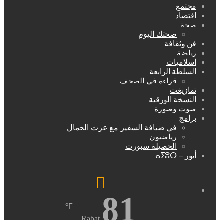
مجتمع
اقتصاد
صحة
صحتك اليوم
فن وثقافة
رياضة
اسلاميات
السلطة الرابعة
قراءة في الصحف
تمازيغت
النسخة الورقية
صوت وصورة
برامج
في ضيافة السفير مع عزت الجمال
رياضيون
الحصيلة سبورت
أيور – ⴰⵢⵓⵔ
81
℉
Rabat