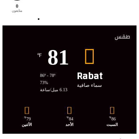
0
متابعون
طقس
81
℉
Rabat
86º - 78º
73%
سماء صافية
6.13 ميل/ساعة
℉
℉
℉
79
84
86
السبت
الأحد
الأثنين