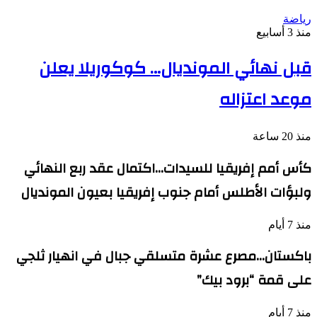
رياضة
منذ 3 أسابيع
قبل نهائي المونديال… كوكوريلا يعلن
موعد اعتزاله
منذ 20 ساعة
كأس أمم إفريقيا للسيدات…اكتمال عقد ربع النهائي
ولبؤات الأطلس أمام جنوب إفريقيا بعيون المونديال
منذ 7 أيام
باكستان…مصرع عشرة متسلقي جبال في انهيار ثلجي
على قمة “برود بيك”
منذ 7 أيام