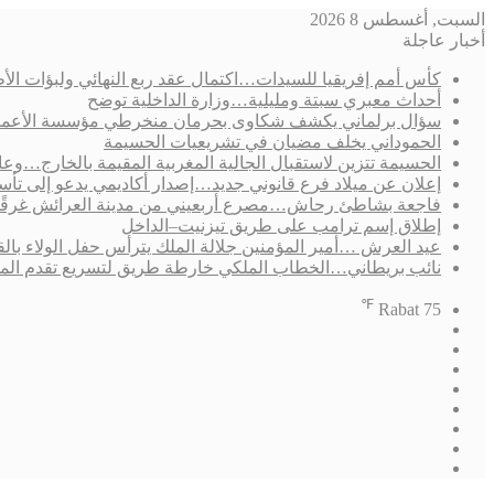
السبت, أغسطس 8 2026
أخبار عاجلة
كأس أمم إفريقيا للسيدات…اكتمال عقد ربع النهائي ولبؤات الأط
أحداث معبري سبتة ومليلية…وزارة الداخلية توضح
سؤال برلماني يكشف شكاوى بحرمان منخرطي مؤسسة الأعمال الاجتم
الحموداني يخلف مضيان في تشريعيات الحسيمة
الحسيمة تتزين لاستقبال الجالية المغربية المقيمة بالخارج…وعامل 
إعلان عن ميلاد فرع قانوني جديد…إصدار أكاديمي يدعو إلى ت
فاجعة بشاطئ رحاش…مصرع أربعيني من مدينة العرائش غرقًا
إطلاق إسم ترامب على طريق تيزنيت–الداخل
عيد العرش …أمير المؤمنين جلالة الملك يترأس حفل الولاء بال
نائب بريطاني…الخطاب الملكي خارطة طريق لتسريع تقدم الم
℉
Rabat
75
فيسبوك
‫X
‫YouTube
انستقرام
تسجيل
مقال
الدخول
إضافة
عشوائي
الوضع
عمود
المظلم
جانبي