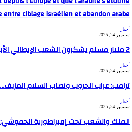
 depuis l’Europe et que l’arabité s’étouffe
ce entre ciblage israélien et abandon arabe
أخبار
سبتمبر 24, 2025
2 مليار مسلم يشكرون الشعب الإيطالي الأبيّ: صوت الحرية يتحدى خيانة حكومات التأجيل والتواطؤ
أخبار
سبتمبر 24, 2025
ترامب: عراب الحروب ونصاب السلام المزيف… 
أخبار
سبتمبر 24, 2025
الملك والشعب تحت إمبراطورية الحموشي: