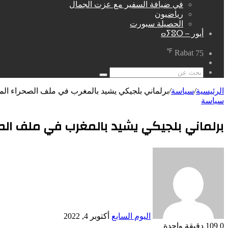
في ضيافة السفير مع عزت الجمال
رياضيون
الحصيلة سبورت
أيور – ⴰⵢⵓⵔ
℉
Rabat
75
مقال
عشوائي
بحث
عن
الرئيسية
/
سياسة
/
برلماني بلجيكي يشيد بالمغرب في ملف الصحراء المغ
سياسة
برلماني بلجيكي يشيد بالمغرب في ملف الصح
أرسل
بريدا
إلكترونيا
اليوم السابع
أكتوبر 4, 2022
0
109
دقيقة واحدة