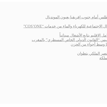
لس أمام جنوب إفريقيا بعيون المونديال
اعية للكهرباء والماء من خدمات “COS’ONE”
الإقليم يتابع الأشغال ميدانياً
أسيس “القانون الدولي الخاص المسطري” بالمغرب
 وسط أجواء من الحزن
قصر الملكي بتطوان
ملكة