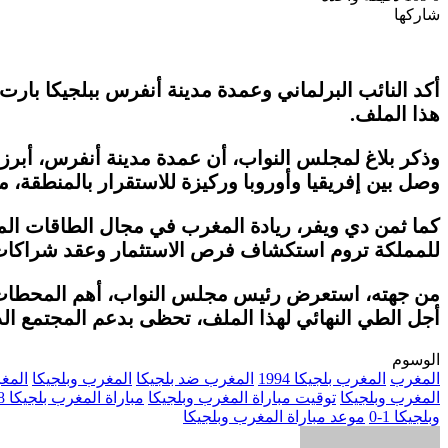
شاركها
Odnoklassniki
‫Pocket
‫X
طباعة
لينكدإن
فيسبوك
مشاركة
بينتيريست
عبر
البريد
أكد النائب البرلماني وعمدة مدينة أنفرس ببلجيكا بارت
هذا الملف.
وذكر بلاغ لمجلس النواب، أن عمدة مدينة أنفرس، أبرز
وصل بين إفريقيا وأوروبا وركيزة للاستقرار بالمنطقة، م
كما ثمن دي ويفر، ريادة المغرب في مجال الطاقات الم
للمملكة تروم استكشاف فرص الاستثمار وعقد شراكات ا
من جهته، استعرض رئيس مجلس النواب، أهم المحطات التا
أجل الطي النهائي لهذا الملف، تحظى بدعم المجتمع الد
الوسوم
المغرب
المغرب بلجيكا 1994
المغرب ضد بلجيكا
المغرب وبلجيكا
المغرب
المغرب وبلجيكا
توقيت مباراة المغرب وبلجيكا
مباراة المغرب بلجيكا 2008
وبلجيكا 1-0
موعد مباراة المغرب وبلجيكا
أرسل