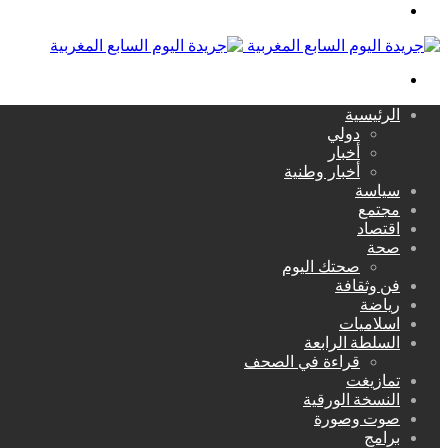
القائمة
بحث
عن
الرئيسية
دولي
أخبار
أخبار وطنية
سياسة
مجتمع
اقتصاد
صحة
صحتك اليوم
فن وثقافة
رياضة
اسلاميات
السلطة الرابعة
قراءة في الصحف
تمازيغت
النسخة الورقية
صوت وصورة
برامج