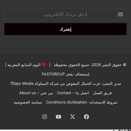
أدخل
بريدك
الإلكتروني
© حقوق النشر 2026، جميع الحقوق محفوظة |
اليوم السابع المغربية
|
مُستضاف بفخر
FASTGROUP
مدير النشرد عزت الجمال المفوض من شركة المملوكة 7Days Media
فريق العمل
اتصل بنا – Contact
من نحن – About us
شروط الاستخدام- Conditions d’utilisation
سياسة الخصوصية
فيسبوك
‫X
‫YouTube
انستقرام