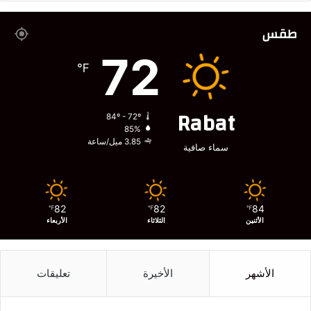
طقس
72
℉
Rabat
84º - 72º
85%
3.85 ميل/ساعة
سماء صافية
82
82
84
℉
℉
℉
الأثنين
الثلاثاء
الأربعاء
الأشهر
الأخيرة
تعليقات