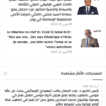
الاتحاد العربي الإفريقي الدولي للثقافة
والسياحة والتنمية الدكتور عزت الجمال يبايع
سماحة السيد مجتبى خامنئي المرشد الأعلى
للجمهورية الإسلامية في إيران
مارس 19, 2026
Le rédacteur en chef Dr. Ezzat El Jamal écrit :
“Non aux rois… Des rues d’Amérique à l’écho
du monde… une lutte contre Trump et sa
vision autoritaire”
أكتوبر 21, 2025
المشاركات الأكثر مشاهدة
أبريل 26, 2026
رئيس التحرير د. عزت الجمال يكتب: اليهودي الإسرائيلي يبحث عن عصًا
موسى بالمغرب وكما صنع هارون أخوه موسى العجل لهم كي
يعبدوه يطالبون محمد السادس بصنع عجل آخر لهم في المغرب هذه
أوامر توراتية يجب تنفيذها بالأمر