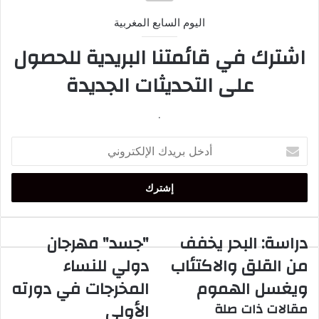
اليوم السابع المغربية
اشترك في قائمتنا البريدية للحصول
على التحديثات الجديدة
.
أدخل
بريدك
الإلكتروني
دراسة: البحر يخفف
"جسد" مهرجان
دراسة:
"جسد"
البحر
مهرجان
من القلق والاكتئاب
دولي للنساء
يخفف
دولي
ويغسل الهموم
المخرجات في دورته
من
للنساء
القلق
المخرجات
الأولى
مقالات ذات صلة
والاكتئاب
في