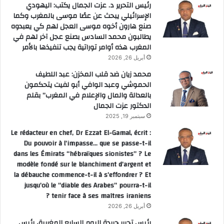
رئيس التحرير د. عزت الجمال يكتب: اليهودي
الإسرائيلي يبحث عن عصًا موسى بالمغرب وكما
صنع هارون أخوه موسى العجل لهم كي يعبدوه
يطالبون محمد السادس بصنع عجل آخر لهم في
المغرب هذه أوامر توراتية يجب تنفيذها بالأمر
أبريل 26, 2026
محمد زيان ضد قلب المخزن: عبد اللطيف
الحموشي وعبد الوافي أبو لفيت يتحكمون
بالعدالة والمال والإعلام في المغرب” بقلم
الدكتور عزت الجمال
سبتمبر 19, 2025
Le rédacteur en chef, Dr Ezzat El-Gamal, écrit :
Du pouvoir à l’impasse… que se passe-t-il
dans les Émirats “hébraïques sionistes” ? Le
modèle fondé sur le blanchiment d’argent et
la débauche commence-t-il à s’effondrer ? Et
jusqu’où le “diable des Arabes” pourra-t-il
tenir face à ses maîtres iraniens ?
أبريل 26, 2026
رئيس تحرير جريدة اليوم السابع المغربية، رئيس