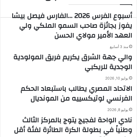
ويغسل
دورته
الهموم
الأولى
أسبوع الفرس 2026 …الفارس فيصل بيشا
يفوز بجائزة صاحب السمو الملكي ولي
العهد الأمير مولاي الحسن
منذ 3 أسابيع
والي جهة الشرق يكريم فريق المولودية
الوجدية للريكبي
يوليو 10, 2026
الاتحاد المصري يطالب باستبعاد الحكم
الفرنسي لوتيكسييه من المونديال
يوليو 8, 2026
نادي الواحة لفجيج يتوج بالمركز الثالث
وطنياً في بطولة الكرة الطائرة لفئة أقل