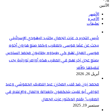
78
الأثنين
الأشهر
الأخيرة
تعليقات
رئيس التحرير د. عزت الجمال يكتب: اليهودي الإسرائيلي
يبحث عن عصًا موسى بالمغرب وكما صنع هارون أخوه
موسى العجل لهم كي يعبدوه يطالبون محمد السادس
بصنع عجل آخر لهم في المغرب هذه أوامر توراتية يجب
تنفيذها بالأمر
أبريل 26, 2026
محمد زيان ضد قلب المخزن: عبد اللطيف الحموشي وعبد
الوافي أبو لفيت يتحكمون بالعدالة والمال والإعلام في
المغرب” بقلم الدكتور عزت الجمال
سبتمبر 19, 2025