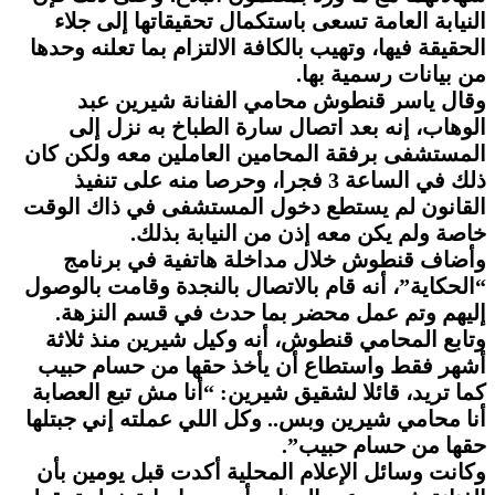
النيابة العامة تسعى باستكمال تحقيقاتها إلى جلاء
الحقيقة فيها، وتهيب بالكافة الالتزام بما تعلنه وحدها
من بيانات رسمية بها.
وقال ياسر قنطوش محامي الفنانة شيرين عبد
الوهاب، إنه بعد اتصال سارة الطباخ به نزل إلى
المستشفى برفقة المحامين العاملين معه ولكن كان
ذلك في الساعة 3 فجرا، وحرصا منه على تنفيذ
القانون لم يستطع دخول المستشفى في ذاك الوقت
خاصة ولم يكن معه إذن من النيابة بذلك.
وأضاف قنطوش خلال مداخلة هاتفية في برنامج
“الحكاية”، أنه قام بالاتصال بالنجدة وقامت بالوصول
إليهم وتم عمل محضر بما حدث في قسم النزهة.
وتابع المحامي قنطوش، أنه وكيل شيرين منذ ثلاثة
أشهر فقط واستطاع أن يأخذ حقها من حسام حبيب
كما تريد، قائلا لشقيق شيرين: “أنا مش تبع العصابة
أنا محامي شيرين وبس.. وكل اللي عملته إني جبتلها
حقها من حسام حبيب”.
وكانت وسائل الإعلام المحلية أكدت قبل يومين بأن