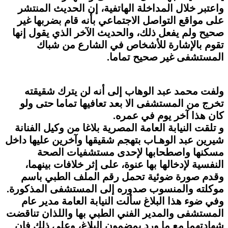
واعتبر خلال المداخلة الهاتفية، إن الحديث المنتشر
على مواقع التواصل الاجتماعي بأنه قام بضربها غير
صحيح ولم يفعل ذلك، والحديث الآخر الذي يقول إنها
تقوم بالإشارة للأشخاص في الشارع من شباك
المستشفى غير صحيح تماما.
ولفت محمد عبد الوهاب إلى أنه لن يترك شقيقته
تخرج من المستشفى الا بعد تعافيها تماما حتى ولو
كان هذا آخر يوم في عمره.
و تلقت النيابة العامة المصرية بلاغا من وكيل الفنانة
شيرين عبد الوهـاب بتهجم شقيقها وآخرين عليها داخل
مسكنها واصطحابها لإحدى مستشفيات الصحة
النفسية لإدخالها بها عنوة، على إثر خلافات بينهما،
وقدم صورة ضوئية تحمل رقم الملف الطبي باسم
موكلته والمنسوب صدوره إلى المستشفى المذكورة.
وفي ضوء هذا البلاغ سألت النيابة العامة مدير عام
المستشفى والمدير الفني الطبي بها واللذان تناقضت
شهادتهما مع ما ورد بمضمون البلاغ، وعلى ذلك فإن