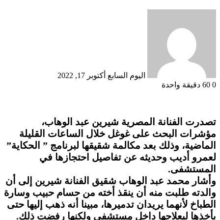
أرسل
بريدا
إلكترونيا
اليوم السابع
أكتوبر 17, 2022
0
60
دقيقة واحدة
تصدرت الفنانة المصرية شيرين عبد الوهاب،
مؤشرات البحث على غوغل خلال الساعات القليلة
الماضية، وذلك بعد مكالمة شقيقها لبرنامج ” الحكاية”
لعمرو أديب وحديثه عن تفاصيل احتجازها في
المستشفى.
وأشار محمد عبد الوهاب شقيق الفنانة شيرين إلى أن
والدته طلبت منه أن ينقذ أخته من حسام حبيب وسارة
الطباخ لأنهما يريدان تدميرها، مبينا أنه ذهب إليها حتى
يأخذها ليعلاجها داخل مستشفى ولكنها رفضت ذلك.