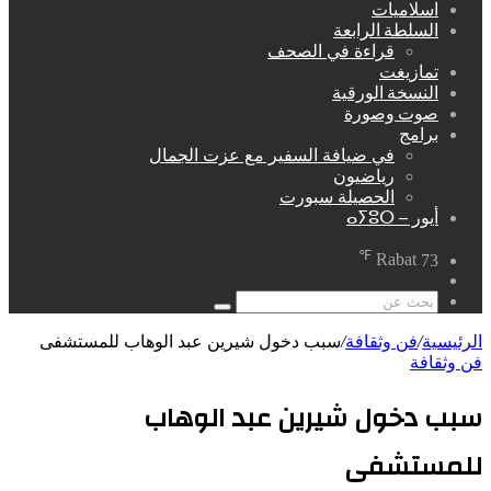
اسلاميات
السلطة الرابعة
قراءة في الصحف
تمازيغت
النسخة الورقية
صوت وصورة
برامج
في ضيافة السفير مع عزت الجمال
رياضيون
الحصيلة سبورت
أيور – ⴰⵢⵓⵔ
℉
Rabat
73
مقال
عشوائي
بحث
عن
الرئيسية
/
فن وثقافة
/
سبب دخول شيرين عبد الوهاب للمستشفى
فن وثقافة
سبب دخول شيرين عبد الوهاب
للمستشفى