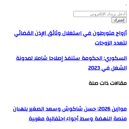
.
أدخل
بريدك
الإلكتروني
أزواج
أزواج متورطون في استغلال وثائق الإذن القضائي
متورطون
لتعدد الزوجات
في
استغلال
وثائق
السكوري:
السكوري: الحكومة ستنفذ إصلاحا شاملا لمدونة
الإذن
الحكومة
القضائي
الشغل في 2023
ستنفذ
لتعدد
إصلاحا
الزوجات
شاملا
مقالات ذات صلة
لمدونة
الشغل
في
2023
موازين 2026: حسن شاكوش وسعد الصغير يلهبان
منصة النهضة وسط أجواء احتفالية مغربية