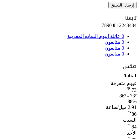
تابعنا
7890
0
12243434
0
عائلة اليوم السابع المغربية
0
متابعون
0
متابعون
0
متابعون
طقس
Rabat
غيوم متفرقة
℉
73
86º - 73º
88%
2.91 ميل/ساعة
℉
86
السبت
℉
84
الأحد
℉