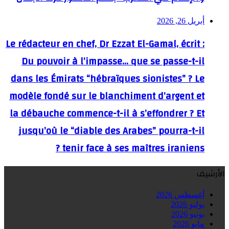
أبريل 26, 2026
Le rédacteur en chef, Dr Ezzat El-Gamal, écrit :
Du pouvoir à l’impasse… que se passe-t-il
dans les Émirats “hébraïques sionistes” ? Le
modèle fondé sur le blanchiment d’argent et
la débauche commence-t-il à s’effondrer ? Et
jusqu’où le “diable des Arabes” pourra-t-il
tenir face à ses maîtres iraniens ?
الأرشيف
أغسطس 2026
يوليو 2026
يونيو 2026
مايو 2026