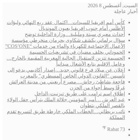
السبت, أغسطس 8 2026
أخبار عاجلة
كأس أمم إفريقيا للسيدات…اكتمال عقد ربع النهائي ولبؤات
الأطلس أمام جنوب إفريقيا بعيون المونديال
أحداث معبري سبتة ومليلية…وزارة الداخلية توضح
سؤال برلماني يكشف شكاوى بحرمان منخرطي مؤسسة
الأعمال الاجتماعية للكهرباء والماء من خدمات “COS’ONE”
الحموداني يخلف مضيان في تشريعيات الحسيمة
الحسيمة تتزين لاستقبال الجالية المغربية المقيمة بالخارج…
وعامل الإقليم يتابع الأشغال ميدانياً
إعلان عن ميلاد فرع قانوني جديد…إصدار أكاديمي يدعو إلى
تأسيس “القانون الدولي الخاص المسطري” بالمغرب
فاجعة بشاطئ رحاش…مصرع أربعيني من مدينة العرائش
غرقًا وسط أجواء من الحزن
إطلاق إسم ترامب على طريق تيزنيت–الداخل
عيد العرش …أمير المؤمنين جلالة الملك يترأس حفل الولاء
بالقصر الملكي بتطوان
نائب بريطاني…الخطاب الملكي خارطة طريق لتسريع تقدم
المملكة
℉
Rabat
73
فيسبوك