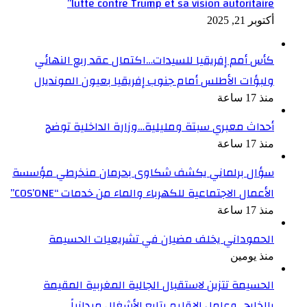
lutte contre Trump et sa vision autoritaire”
أكتوبر 21, 2025
كأس أمم إفريقيا للسيدات…اكتمال عقد ربع النهائي
ولبؤات الأطلس أمام جنوب إفريقيا بعيون المونديال
منذ 17 ساعة
أحداث معبري سبتة ومليلية…وزارة الداخلية توضح
منذ 17 ساعة
سؤال برلماني يكشف شكاوى بحرمان منخرطي مؤسسة
الأعمال الاجتماعية للكهرباء والماء من خدمات “COS’ONE”
منذ 17 ساعة
الحموداني يخلف مضيان في تشريعيات الحسيمة
منذ يومين
الحسيمة تتزين لاستقبال الجالية المغربية المقيمة
بالخارج…وعامل الإقليم يتابع الأشغال ميدانياً