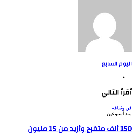
اليوم السابع
موقع
الويب
أقرأ التالي
فن وثقافة
منذ أسبوعين
150 ألف متفرج وأزيد من 15 مليون