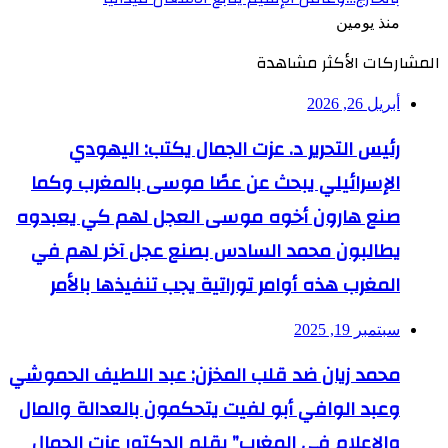
منذ يومين
المشاركات الأكثر مشاهدة
أبريل 26, 2026
رئيس التحرير د. عزت الجمال يكتب: اليهودي
الإسرائيلي يبحث عن عصًا موسى بالمغرب وكما
صنع هارون أخوه موسى العجل لهم كي يعبدوه
يطالبون محمد السادس بصنع عجل آخر لهم في
المغرب هذه أوامر توراتية يجب تنفيذها بالأمر
سبتمبر 19, 2025
محمد زيان ضد قلب المخزن: عبد اللطيف الحموشي
وعبد الوافي أبو لفيت يتحكمون بالعدالة والمال
والإعلام في المغرب” بقلم الدكتور عزت الجمال