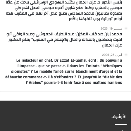
رئيس التحرير د. عزت الجمال يكتب: اليهودي الإسرائيلي يبحث عن عصًا
موسى بالمغرب وكما صنع هارون أخوه موسى العجل لهم كي
يعبدوه يطالبون محمد السادس بصنع عجل آخر لهم في المغرب هذه
أوامر توراتية يجب تنفيذها بالأمر
سبتمبر 19, 2025
محمد زيان ضد قلب المخزن: عبد اللطيف الحموشي وعبد الوافي أبو
لفيت يتحكمون بالعدالة والمال والإعلام في المغرب” بقلم الدكتور
عزت الجمال
أبريل 26, 2026
Le rédacteur en chef, Dr Ezzat El-Gamal, écrit : Du pouvoir à
l’impasse… que se passe-t-il dans les Émirats “hébraïques
sionistes” ? Le modèle fondé sur le blanchiment d’argent et la
débauche commence-t-il à s’effondrer ? Et jusqu’où le “diable des
Arabes” pourra-t-il tenir face à ses maîtres iraniens ?
الأرشيف