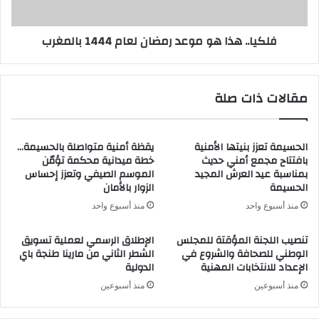
بالمغرب
فلكيا.. هذا هو موعد رمضان لعام 1444 بالمغرب
مقالات ذات صلة
الحسيمة تعزز بنيتها الأمنية
يقظة أمنية متواصلة بالحسيمة…
بافتتاح مجمع أمني حديث
خطة ميدانية محكمة تؤمّن
بمناسبة عيد العرش المجيد
الموسم الصيفي وتعزز إحساس
الحسيمة
الزوار بالأمان
منذ أسبوع واحد
منذ أسبوع واحد
تنصيب اللجنة المؤقتة للمجلس
الإطلاق الرسمي لعملية تسويق
الوطني للصحافة والشروع في
الشطر الثاني من مارينا طنجة باي
الإعداد للانتخابات المهنية
الدولية
منذ أسبوعين
منذ أسبوعين