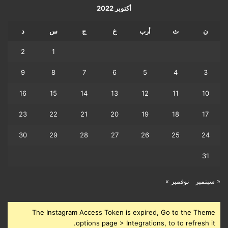
أكتوبر 2022
ن
ث
أرب
خ
ج
س
د
2
1
9
8
7
6
5
4
3
16
15
14
13
12
11
10
23
22
21
20
19
18
17
30
29
28
27
26
25
24
31
« سبتمبر
نوفمبر »
The Instagram Access Token is expired, Go to the Theme
options page > Integrations, to to refresh it.