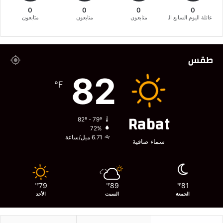
0
0
0
0
عائلة اليوم السابع المغربية
متابعون
متابعون
متابعون
طقس
82
℉
Rabat
82º - 79º
72%
6.71 ميل/ساعة
سماء صافية
79
89
81
℉
℉
℉
الجمعة
السبت
الأحد