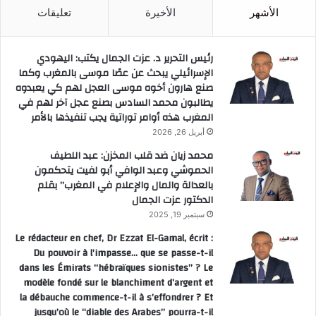
الأشهر
الأخيرة
تعليقات
رئيس التحرير د. عزت الجمال يكتب: اليهودي
الإسرائيلي يبحث عن عصًا موسى بالمغرب وكما
صنع هارون أخوه موسى العجل لهم كي يعبدوه
يطالبون محمد السادس بصنع عجل آخر لهم في
المغرب هذه أوامر توراتية يجب تنفيذها بالأمر
أبريل 26, 2026
محمد زيان ضد قلب المخزن: عبد اللطيف
الحموشي وعبد الوافي أبو لفيت يتحكمون
بالعدالة والمال والإعلام في المغرب” بقلم
الدكتور عزت الجمال
سبتمبر 19, 2025
Le rédacteur en chef, Dr Ezzat El-Gamal, écrit :
Du pouvoir à l’impasse… que se passe-t-il
dans les Émirats “hébraïques sionistes” ? Le
modèle fondé sur le blanchiment d’argent et
la débauche commence-t-il à s’effondrer ? Et
jusqu’où le “diable des Arabes” pourra-t-il