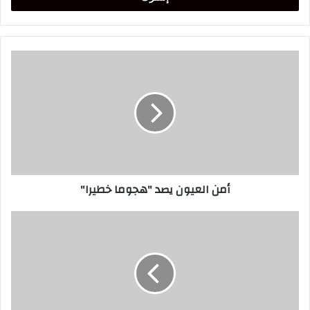
أمن
العيون
يصد
"هجوما
خطيرا"
أمن العيون يصد "هجوما خطيرا"
فلكيا..
هذا
هو
موعد
رمضان
لعام
1444