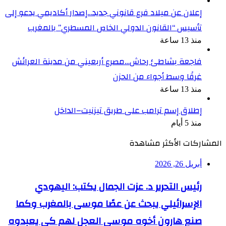
إعلان عن ميلاد فرع قانوني جديد…إصدار أكاديمي يدعو إلى
تأسيس “القانون الدولي الخاص المسطري” بالمغرب
منذ 13 ساعة
فاجعة بشاطئ رحاش…مصرع أربعيني من مدينة العرائش
غرقًا وسط أجواء من الحزن
منذ 13 ساعة
إطلاق إسم ترامب على طريق تيزنيت–الداخل
منذ 5 أيام
المشاركات الأكثر مشاهدة
أبريل 26, 2026
رئيس التحرير د. عزت الجمال يكتب: اليهودي
الإسرائيلي يبحث عن عصًا موسى بالمغرب وكما
صنع هارون أخوه موسى العجل لهم كي يعبدوه