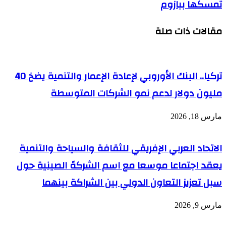
تمسكها ببازوم
بعد
رشاوي
الانقلاب..
المجلس
مقالات ذات صلة
العسكري
بالنيجر
يشن
حملة
اعتقالات
تركيا.. البنك الأوروبي لإعادة الإعمار والتنمية يضخ 40
وفرنسا
مليون دولار لدعم نمو الشركات المتوسطة
تجدد
تمسكها
ببازوم
مارس 18, 2026
الاتحاد العربي الإفريقي للثقافة والسياحة والتنمية
يعقد اجتماعا موسعا مع اسم الشركهً الصينية حول
سبل تعزيز التعاون الدولي بين الشراكة بينهما
مارس 9, 2026