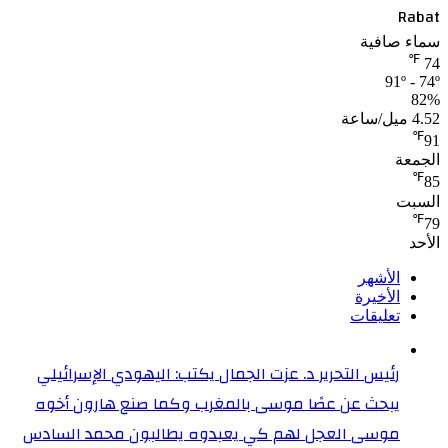
Rabat
سماء صافية
℉
74
91º - 74º
82%
4.52 ميل/ساعة
℉
91
الجمعة
℉
85
السبت
℉
79
الأحد
الأشهر
الأخيرة
تعليقات
رئيس التحرير د. عزت الجمال يكتب: اليهودي الإسرائيلي
يبحث عن عصًا موسى بالمغرب وكما صنع هارون أخوه
موسى العجل لهم كي يعبدوه يطالبون محمد السادس