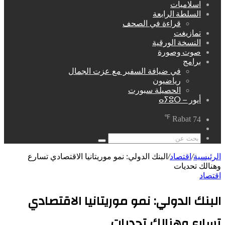
اسلاميات
السلطة الرابعة
قراءة في الصحف
تمازيغت
النسخة الورقية
صوت وصورة
برامج
في ضيافة السفير مع عزت الجمال
رياضيون
الحصيلة سبورت
أيور – ⴰⵢⵓⵔ
℉
Rabat
74
مقال
عشوائي
بحث
عن
الرئيسية
/
اقتصاد
/
البنك الدولي: نمو موريتانيا الاقتصادي تسارع
وهنالك تحديات
اقتصاد
البنك الدولي: نمو موريتانيا الاقتصادي
تسارع وهنالك تحديات