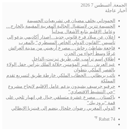
الجمعة, أغسطس 7 2026
أخبار عاجلة
الحموداني يخلف مضيان في تشريعيات الحسيمة
الحسيمة تتزين لاستقبال الجالية المغربية المقيمة بالخارج…
وعامل الإقليم يتابع الأشغال ميدانياً
إعلان عن ميلاد فرع قانوني جديد…إصدار أكاديمي يدعو إلى
تأسيس “القانون الدولي الخاص المسطري” بالمغرب
فاجعة بشاطئ رحاش…مصرع أربعيني من مدينة العرائش
غرقًا وسط أجواء من الحزن
إطلاق إسم ترامب على طريق تيزنيت–الداخل
عيد العرش …أمير المؤمنين جلالة الملك يترأس حفل الولاء
بالقصر الملكي بتطوان
نائب بريطاني…الخطاب الملكي خارطة طريق لتسريع تقدم
المملكة
حرفيو جرسيف يشيدون بدعم عامل الإقليم لإنجاح مشروع
“حي التنشيط الاقتصادي”
باكستان…مصرع عشرة متسلقي جبال في انهيار ثلجي على
قمة “برود بيك”
الدولي المغربي رضوان حلحال ينضم إلى فينيزيا الإيطالي
℉
Rabat
74
فيسبوك