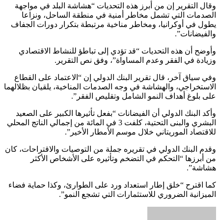
وقال التقرير إن من أبرز هذه التحديات “هشاشة البلد في مواجهة
الصدمات التي تشمل مخاطر أمنية في منطقة الساحل، ونزاعا
يطول في أوكرانيا، ومخاطر مناخية مرتبطة بتكرار دورات الجفاف
والفيضانات”.
وأوضح أن هذه التحديات “قد تؤدي إلى تباطؤ للنشاط الاقتصادي
وزيادة في الفقر وعدم المساواة”، وفق نص التقرير.
وفي سياق آخر، قال تقرير البنك الدولي إن “الاعتماد على القطاع
الاستخراجي، والهشاشة في وجه الصدمات المناخية، يلقيان بظلالهما
على بلوغ أهداف النمو الشامل وتقليص الفقر”.
وأكد البنك الدولي أن الفيضانات “بفعل تأثيرها الكبير على الصعيد
البشري والبنى التحتية، كلفت 3 في المائة من إجمالي الناتج المحلي
للاقتصاد الموريتاني خلال موسم الأمطار الأخير”.
وقدم البنك الدولي في تقريره جملة من التوصيات والاقتراحات، كان
من أبرزها “التحكم في التضخم وتأثيره على الأشخاص الأكثر
هشاشة”.
كما اقترح “خلق إطار استعداد ورد على الطوارئ، وكذا حماية فضاء
الميزانية الضروري للاستثمارات التي تشجع النمو”.
أرسل