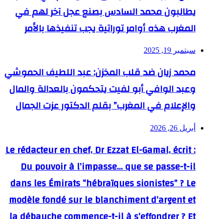
يطالبون محمد السادس بصنع عجل آخر لهم في
المغرب هذه أوامر توراتية يجب تنفيذها بالأمر
سبتمبر 19, 2025
محمد زيان ضد قلب المخزن: عبد اللطيف الحموشي
وعبد الوافي أبو لفيت يتحكمون بالعدالة والمال
والإعلام في المغرب” بقلم الدكتور عزت الجمال
أبريل 26, 2026
Le rédacteur en chef, Dr Ezzat El-Gamal, écrit :
Du pouvoir à l’impasse… que se passe-t-il
dans les Émirats “hébraïques sionistes” ? Le
modèle fondé sur le blanchiment d’argent et
la débauche commence-t-il à s’effondrer ? Et