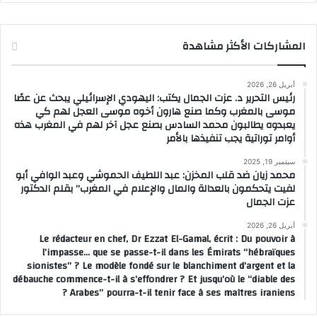
المشاركات الأكثر مشاهدة
أبريل 26, 2026
رئيس التحرير د. عزت الجمال يكتب: اليهودي الإسرائيلي يبحث عن عصًا
موسى بالمغرب وكما صنع هارون أخوه موسى العجل لهم كي
يعبدوه يطالبون محمد السادس بصنع عجل آخر لهم في المغرب هذه
أوامر توراتية يجب تنفيذها بالأمر
سبتمبر 19, 2025
محمد زيان ضد قلب المخزن: عبد اللطيف الحموشي وعبد الوافي أبو
لفيت يتحكمون بالعدالة والمال والإعلام في المغرب” بقلم الدكتور
عزت الجمال
أبريل 26, 2026
Le rédacteur en chef, Dr Ezzat El-Gamal, écrit : Du pouvoir à
l’impasse… que se passe-t-il dans les Émirats “hébraïques
sionistes” ? Le modèle fondé sur le blanchiment d’argent et la
débauche commence-t-il à s’effondrer ? Et jusqu’où le “diable des
Arabes” pourra-t-il tenir face à ses maîtres iraniens ?