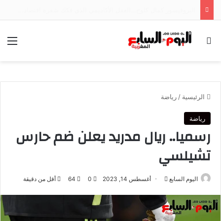
حجز أكثر من 7 أطنان من مخدر الشيرا واعتقال شخصين بمدخل إساكن بإقليم الحسيمة
بحث عن
الق
الرئيسية
/
رياضة
رياضة
رسميا.. ريال مدريد يعلن ضم حارس
تشيلسي
أرسل
اليوم السابع
أغسطس 14, 2023
0
64
أقل من دقيقة
بريدا
إلكترونيا