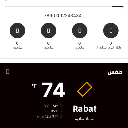
7890
0
12243434
0
0
0
0
عائلة اليوم السابع المغربية
متابعون
متابعون
متابعون
طقس
74
℉
Rabat
86º - 74º
85%
3.11 ميل/ساعة
سماء صافية