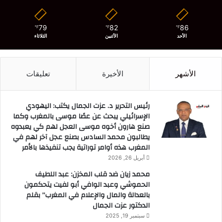
79
82
86
℉
℉
℉
الأحد
الأثنين
الثلاثاء
الأشهر
الأخيرة
تعليقات
رئيس التحرير د. عزت الجمال يكتب: اليهودي
الإسرائيلي يبحث عن عصًا موسى بالمغرب وكما
صنع هارون أخوه موسى العجل لهم كي يعبدوه
يطالبون محمد السادس بصنع عجل آخر لهم في
المغرب هذه أوامر توراتية يجب تنفيذها بالأمر
أبريل 26, 2026
محمد زيان ضد قلب المخزن: عبد اللطيف
الحموشي وعبد الوافي أبو لفيت يتحكمون
بالعدالة والمال والإعلام في المغرب” بقلم
الدكتور عزت الجمال
سبتمبر 19, 2025