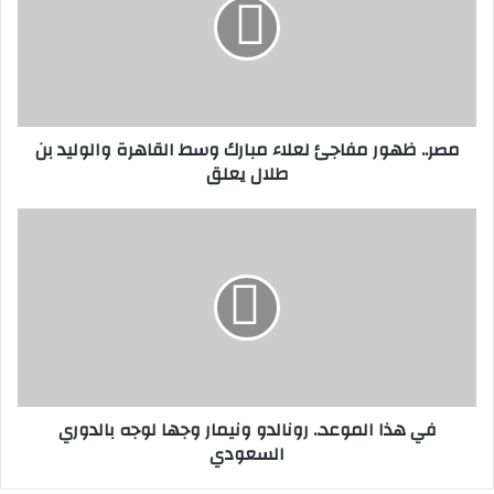
لعلاء
مبارك
وسط
القاهرة
والوليد
بن
مصر.. ظهور مفاجئ لعلاء مبارك وسط القاهرة والوليد بن
طلال
طلال يعلق
يعلق
في
هذا
الموعد..
رونالدو
ونيمار
وجها
لوجه
بالدوري
السعودي
في هذا الموعد.. رونالدو ونيمار وجها لوجه بالدوري
السعودي