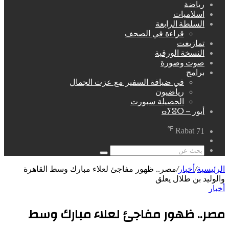
رياضة
اسلاميات
السلطة الرابعة
قراءة في الصحف
تمازيغت
النسخة الورقية
صوت وصورة
برامج
في ضيافة السفير مع عزت الجمال
رياضيون
الحصيلة سبورت
أيور – ⴰⵢⵓⵔ
℉
Rabat
71
مقال
عشوائي
بحث
عن
الرئيسية
/
أخبار
/
مصر.. ظهور مفاجئ لعلاء مبارك وسط القاهرة
والوليد بن طلال يعلق
أخبار
مصر.. ظهور مفاجئ لعلاء مبارك وسط