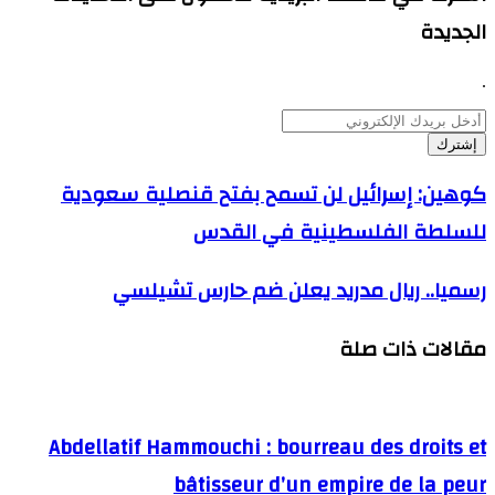
الجديدة
.
أدخل
بريدك
الإلكتروني
كوهين:
كوهين: إسرائيل لن تسمح بفتح قنصلية سعودية
إسرائيل
للسلطة الفلسطينية في القدس
لن
تسمح
بفتح
رسميا..
رسميا.. ريال مدريد يعلن ضم حارس تشيلسي
قنصلية
ريال
سعودية
مدريد
للسلطة
مقالات ذات صلة
يعلن
الفلسطينية
ضم
في
حارس
القدس
تشيلسي
Abdellatif Hammouchi : bourreau des droits et
bâtisseur d’un empire de la peur