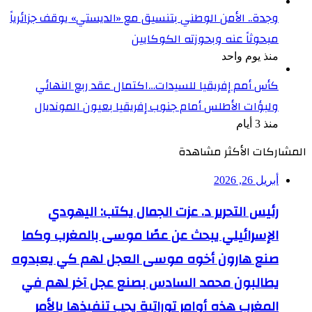
وجدة.. الأمن الوطني بتنسيق مع «الديستي» يوقف جزائرياً
مبحوثاً عنه وبحوزته الكوكايين
منذ يوم واحد
كأس أمم إفريقيا للسيدات…اكتمال عقد ربع النهائي
ولبؤات الأطلس أمام جنوب إفريقيا بعيون المونديال
منذ 3 أيام
المشاركات الأكثر مشاهدة
أبريل 26, 2026
رئيس التحرير د. عزت الجمال يكتب: اليهودي
الإسرائيلي يبحث عن عصًا موسى بالمغرب وكما
صنع هارون أخوه موسى العجل لهم كي يعبدوه
يطالبون محمد السادس بصنع عجل آخر لهم في
المغرب هذه أوامر توراتية يجب تنفيذها بالأمر