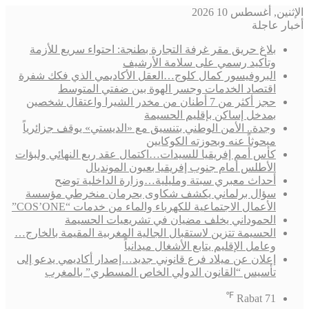
الإثنين, أغسطس 10 2026
أخبار عاجلة
بلاغ حريق مقر غرفة التجارة بطنجة: احتواء سريع للأزمة
وتأكيد رسمي على سلامة الأرشيف
البروفيسور كمال كلوج…العقل الأكاديمي الذي فكك شفرة
اقتصاد الخدمات وجسر الهوة بين ضفتي المتوسط
حجز أكثر من 7 أطنان من مخدر الشيرا واعتقال شخصين
بمدخل إساكن بإقليم الحسيمة
وجدة.. الأمن الوطني بتنسيق مع «الديستي» يوقف جزائرياً
مبحوثاً عنه وبحوزته الكوكايين
كأس أمم إفريقيا للسيدات…اكتمال عقد ربع النهائي ولبؤات
الأطلس أمام جنوب إفريقيا بعيون المونديال
أحداث معبري سبتة ومليلية…وزارة الداخلية توضح
سؤال برلماني يكشف شكاوى بحرمان منخرطي مؤسسة
الأعمال الاجتماعية للكهرباء والماء من خدمات “COS’ONE”
الحموداني يخلف مضيان في تشريعيات الحسيمة
الحسيمة تتزين لاستقبال الجالية المغربية المقيمة بالخارج…
وعامل الإقليم يتابع الأشغال ميدانياً
إعلان عن ميلاد فرع قانوني جديد…إصدار أكاديمي يدعو إلى
تأسيس “القانون الدولي الخاص المسطري” بالمغرب
℉
Rabat
71