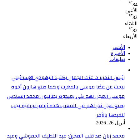
℉
84
الأثنين
℉
82
الثلاثاء
℉
82
الأربعاء
الأشهر
الأخيرة
تعليقات
رئيس التحرير د. عزت الجمال يكتب: اليهودي الإسرائيلي
يبحث عن عصًا موسى بالمغرب وكما صنع هارون أخوه
موسى العجل لهم كي يعبدوه يطالبون محمد السادس
بصنع عجل آخر لهم في المغرب هذه أوامر توراتية يجب
تنفيذها بالأمر
أبريل 26, 2026
محمد زيان ضد قلب المخزن: عبد اللطيف الحموشي وعبد