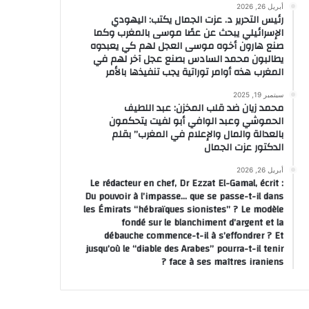
أبريل 26, 2026
رئيس التحرير د. عزت الجمال يكتب: اليهودي
الإسرائيلي يبحث عن عصًا موسى بالمغرب وكما
صنع هارون أخوه موسى العجل لهم كي يعبدوه
يطالبون محمد السادس بصنع عجل آخر لهم في
المغرب هذه أوامر توراتية يجب تنفيذها بالأمر
سبتمبر 19, 2025
محمد زيان ضد قلب المخزن: عبد اللطيف
الحموشي وعبد الوافي أبو لفيت يتحكمون
بالعدالة والمال والإعلام في المغرب” بقلم
الدكتور عزت الجمال
أبريل 26, 2026
Le rédacteur en chef, Dr Ezzat El-Gamal, écrit :
Du pouvoir à l’impasse… que se passe-t-il dans
les Émirats “hébraïques sionistes” ? Le modèle
fondé sur le blanchiment d’argent et la
débauche commence-t-il à s’effondrer ? Et
jusqu’où le “diable des Arabes” pourra-t-il tenir
face à ses maîtres iraniens ?