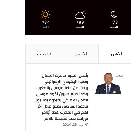
84
89
78
℉
℉
℉
الجمعة
السبت
الأحد
الأشهر
الأخيرة
تعليقات
رئيس التحرير د. عزت الجمال
يكتب: اليهودي الإسرائيلي
يبحث عن عصًا موسى بالمغرب
وكما صنع هارون أخوه موسى
العجل لهم كي يعبدوه يطالبون
محمد السادس بصنع عجل آخر
لهم في المغرب هذه أوامر
توراتية يجب تنفيذها بالأمر
أبريل 26, 2026