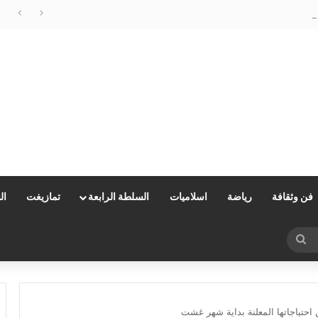
مليلية…وزارة الداخلية توضح
فن وثقافة
رياضة
اسلاميات
السلطة الرابعة
تمازيغت
ال
بحث
عن