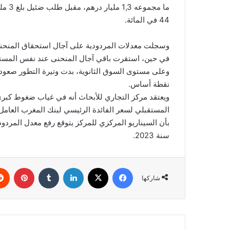
ما مج
44 في المائة.
في حين، استقرت باقي آجال المنحنى عند نفس المست
نقطة أساس.
المستقبلي لسعر الفائدة الرئيسي لبنك المغرب العامل ا
سنة 2023.
فيسبوك
‫X
لينكدإن
بينتي
شاركها