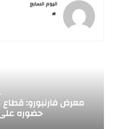
اليوم السابع
موقع
الويب
أق
م
معرض فارنبورو: قطاع ص
حضوره على 