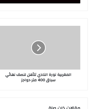
المغربية
نورة
النادي
تتأهل
لنصف
نهائي
سباق
400
متر
المغربية نورة النادي تتأهل لنصف نهائي
حواجز
سباق 400 متر حواجز
مقالات ذات صلة