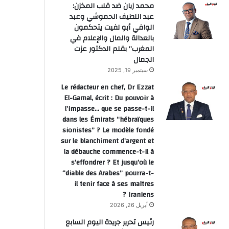
محمد زيان ضد قلب المخزن:
عبد اللطيف الحموشي وعبد
الوافي أبو لفيت يتحكمون
بالعدالة والمال والإعلام في
المغرب” بقلم الدكتور عزت
الجمال
سبتمبر 19, 2025
Le rédacteur en chef, Dr Ezzat
El-Gamal, écrit : Du pouvoir à
l’impasse… que se passe-t-il
dans les Émirats “hébraïques
sionistes” ? Le modèle fondé
sur le blanchiment d’argent et
اقتصاد
la débauche commence-t-il à
s’effondrer ? Et jusqu’où le
يونيو 3, 2026
“diable des Arabes” pourra-t-
الرباط تحتضن الدورة الحادية عشر
il tenir face à ses maîtres
للضرائب
iraniens ?
أبريل 26, 2026
رئيس تحرير جريدة اليوم السابع