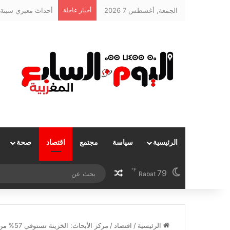
الجمعة, أغسطس 7 2026
أخبار عاجلة
أحداث معبري سبتة و
الرئيسية
سياسة
مجتمع
اقتصاد
صحة
℉
79
مقال عشوائي
Rabat
الرئيسية
/
اقتصاد
/
مركز الأبحاث: الخزينة تستوفي 57% من احتياجاتها المعلنة بداية شهر غشت