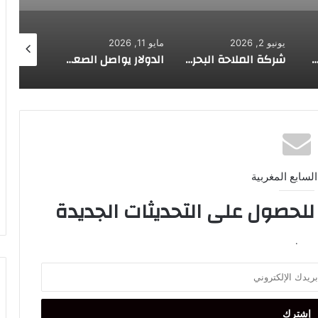
يونيو 2, 2026
مايو 11, 2026
مايو 11, 2026
 تحتضن الدورة الحادية عشرة للندوة الإفريقية للضرائب
شركة الملاحة البحرية “GNV” تعزز حضورها بالمغرب بتشغيل سفينتين جديدتين تعملان بالغاز الطبيعي المس
الدولار يواصل الصعود مدعوما ببيانات قوية لسوق العمل الأمريكي
السابع المغربية
 للحصول على التحديثات الجديدة
.