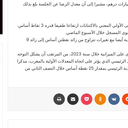
موعه 1,3 مليار درهم، مقبل طلب ضئيل بلغ 3 مليارات درهم، مشيرا إلى أن معدل الرضا عن الجلسة بلغ بذلك
وسجلت معدلات المردودية على آجال استحقاق المنحنى الأولي المعني بالاكتتابات ارتفاعا طفيفا قدره 3 نقاط أساس.
وى المسجل خلال الأسبوع الماضي.
وعلى مستوى السوق الثانوية، بدت وتيرة التطور صعودية أيضا مع تغيرات تتراوح من زائد نقطتن أساس إلى زائد 9
ويعتقد مركز التجاري للأبحاث أنه في غياب ضغوط كبرى على الميزانية خلال سنة 2023، من المرتقب أن يشكل التوجه
لرئيسي الذي يؤثر على اتجاه المعدلات الأولية بالمغرب، مذكرا
بأن السيناريو المركزي للمركز يتوقع رفع معدل المردودية الرئيسي بمقدار 25 نقطة أساس خلال النصف الثاني من
ريست
Odnoklassniki
‫Pocket
مشاركة عبر البريد
طباعة