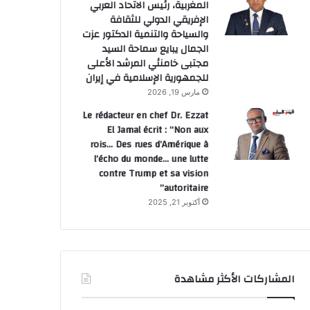
المغربية، رئيس الاتحاد العربي
الإفريقي الدولي للثقافة
والسياحة والتنمية الدكتور عزت
مايو 8, 2026
مارس 31, 2026
الجمال يبايع سماحة السيد
الاتحاد العام لمقاولات المغرب يمنح علامة المسؤولية الاجتماعية لـ “Wafa IMA assistance” ويجددها لشركات “Cosumar SA” و”سوتا” و”سونابيل”
ارتفاع أسعار الدولار و استقرار الين مع تصاعد التوتر في الشرق الأوسط
الذهب يتجه لتسجيل أسوأ أداء شهري منذ 17 عاما
مجتبى خامنئي المرشد الأعلى
للجمهورية الإسلامية في إيران
مارس 19, 2026
Le rédacteur en chef Dr. Ezzat
El Jamal écrit : “Non aux
rois… Des rues d’Amérique à
l’écho du monde… une lutte
contre Trump et sa vision
autoritaire”
أكتوبر 21, 2025
المشاركات الأكثر مشاهدة