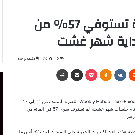
مركز الأبحاث: الخزينة تستوفي 57% من
 بداية شهر غشت
0
70
دقيقة واحدة
ريست
Odnoklassniki
‫Pocket
مشاركة عبر البريد
طباعة
أفادت مذكرة مركز التجاري للأبحاث (AGR) “Weekly Hebdo Taux-Fixed Income” للفترة الممتدة من 11 إلى 17
غشت بأن خزينة الدولة، وعلى بعد جلسة واحدة من اختتام جلسات شهر غشت، لم تستوف سوى 57 في المائة من
وأوضح مركز التجاري للأبحاث أنه في نهاية جلسة المناقصة هذه، بلغت اكتتابات الخزينة على السندات لمدة 52 أسبوعا