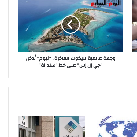
عالمية
لليخوت
الفاخرة..
"نيوم"
تُدخل
"جي
إل
إس"
وجهة عالمية لليخوت الفاخرة.. "نيوم" تُدخل
على
"جي إل إس" على خط "سندالة"
خط
"سندالة"