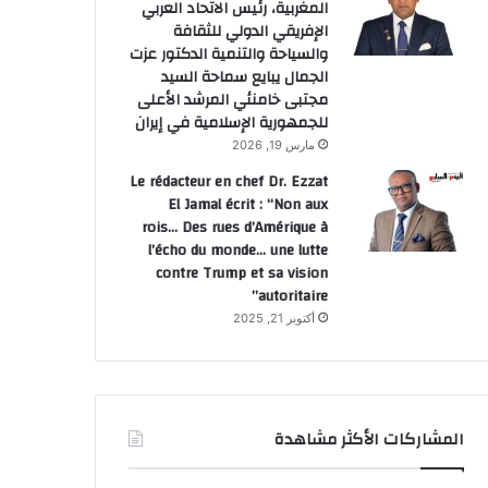
المغربية، رئيس الاتحاد العربي
الإفريقي الدولي للثقافة
والسياحة والتنمية الدكتور عزت
الجمال يبايع سماحة السيد
مجتبى خامنئي المرشد الأعلى
للجمهورية الإسلامية في إيران
مارس 19, 2026
Le rédacteur en chef Dr. Ezzat
اقتصاد
El Jamal écrit : “Non aux
rois… Des rues d’Amérique à
يونيو 2, 2026
l’écho du monde… une lutte
contre Trump et sa vision
بتشغيل سفينتين جديدتين ت
autoritaire”
أكتوبر 21, 2025
المس
مارس 31, 2026
مارس 31, 2026
المشاركات الأكثر مشاهدة
ارتفاع أسعار الدولار و استقرار الين مع تصاعد التوتر في الشرق الأوسط
الذهب يتجه لتسجيل أسوأ أداء شهري منذ 17 عاما
جنوب إفريقيا..أزيد من 140 محطة وقود خارج الخدمة عشية زيادات قياسية في أسعار المحروقات