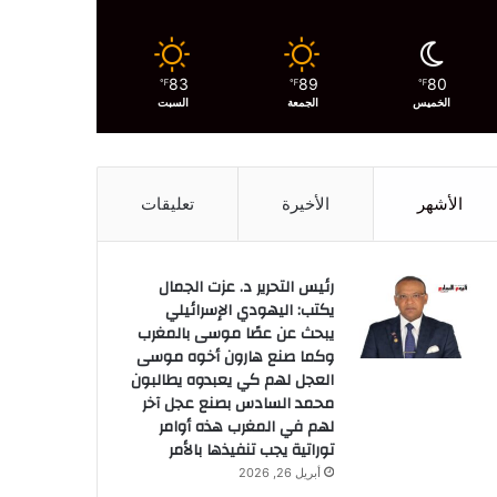
83
89
80
℉
℉
℉
الخميس
الجمعة
السبت
الأشهر
الأخيرة
تعليقات
رئيس التحرير د. عزت الجمال
يكتب: اليهودي الإسرائيلي
يبحث عن عصًا موسى بالمغرب
وكما صنع هارون أخوه موسى
العجل لهم كي يعبدوه يطالبون
محمد السادس بصنع عجل آخر
لهم في المغرب هذه أوامر
توراتية يجب تنفيذها بالأمر
أبريل 26, 2026