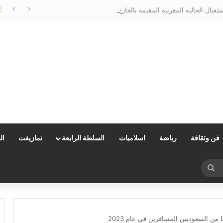
الحسيمة تتزين لاستقبال الجالية المغربية المقيمة بالخارج…وعامل الإقليم يتابع الأشغال ميدانياً
فن وثقافة
رياضة
اسلاميات
السلطة الرابعة
تمازيغت
ال
بحث
عن
من السعوديين المسافرين في عام 2023