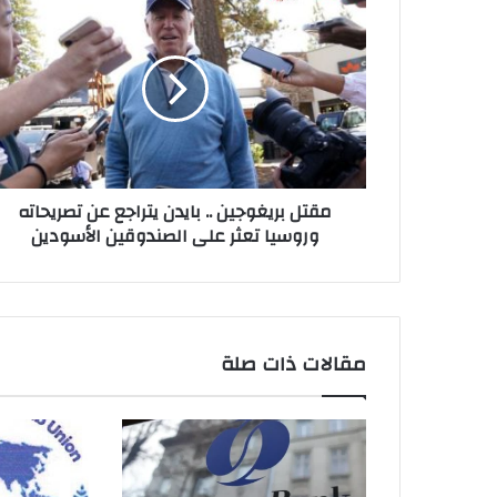
بريغوجين
..
بايدن
يتراجع
عن
تصريحاته
وروسيا
تعثر
مقتل بريغوجين .. بايدن يتراجع عن تصريحاته
على
وروسيا تعثر على الصندوقين الأسودين
الصندوقين
الأسودين
مقالات ذات صلة