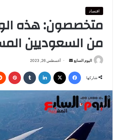
اقتصاد
متخصصون: هذه الوجه
من السعوديين المساف
أرسل
اليوم السابع
أغسطس 26, 2023
بريدا
فيسبوك
‫X
لينكدإن
بينتي
إلكترونيا
شاركها