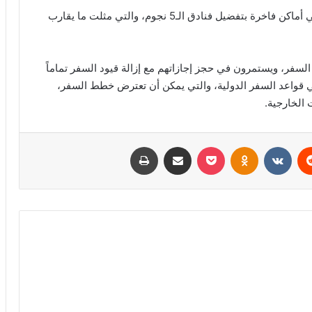
ويفضل المسافرون السعوديون اختيار أماكن إقامتهم في أماكن فاخرة بتفضيل فنادق الـ5 نجوم، والتي مثلت ما يقارب
لسفر، ويستمرون في حجز إجازاتهم مع إزالة قيود السفر تماماً
 في قواعد السفر الدولية، والتي يمكن أن تعترض خطط السفر،
 الخارجية.
ريست
Odnoklassniki
‫Pocket
مشاركة عبر البريد
طباعة