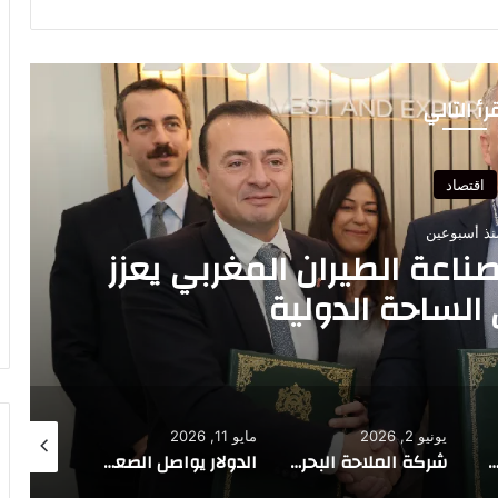
رأ التالي
اقتصاد
يونيو 3, 2026
ة الحادية عشرة للندوة الإفريقية
للضرائب
مايو 11, 2026
مايو 11, 2026
مايو 8, 2026
شركة الملاحة البحرية “GNV” تعزز حضورها بالمغرب بتشغيل سفينتين جديدتين تعملان بالغاز الطبيعي المس
الدولار يواصل الصعود مدعوما ببيانات قوية لسوق العمل الأمريكي
الاتحاد العام لمقاولات المغرب يمنح علامة المسؤولية الاجتماعية لـ “Wafa IMA assistance” ويجددها لشركات “Cosumar SA” و”سوتا” و”سونابيل”