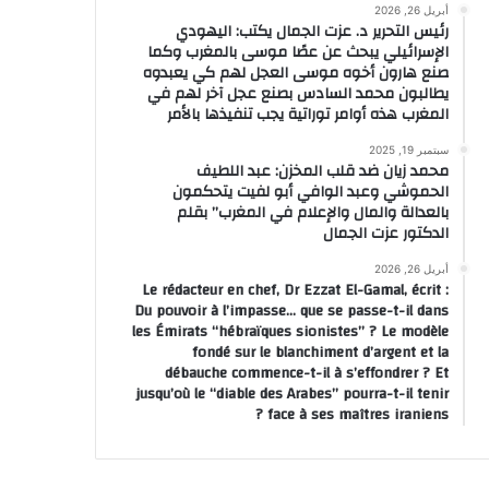
أبريل 26, 2026
رئيس التحرير د. عزت الجمال يكتب: اليهودي
الإسرائيلي يبحث عن عصًا موسى بالمغرب وكما
صنع هارون أخوه موسى العجل لهم كي يعبدوه
يطالبون محمد السادس بصنع عجل آخر لهم في
المغرب هذه أوامر توراتية يجب تنفيذها بالأمر
سبتمبر 19, 2025
محمد زيان ضد قلب المخزن: عبد اللطيف
الحموشي وعبد الوافي أبو لفيت يتحكمون
بالعدالة والمال والإعلام في المغرب” بقلم
الدكتور عزت الجمال
أبريل 26, 2026
Le rédacteur en chef, Dr Ezzat El-Gamal, écrit :
Du pouvoir à l’impasse… que se passe-t-il dans
les Émirats “hébraïques sionistes” ? Le modèle
fondé sur le blanchiment d’argent et la
débauche commence-t-il à s’effondrer ? Et
jusqu’où le “diable des Arabes” pourra-t-il tenir
face à ses maîtres iraniens ?