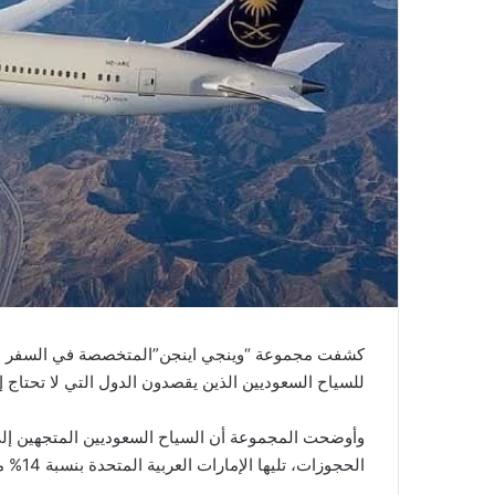
كشفت مجموعة “وينجي اينجن”المتخصصة في السفر بم
للسياح السعوديين الذين يقصدون الدول التي لا تحتاج إلى
الحجوزات، تليها الإمارات العربية المتحدة بنسبة 14% من الحجوزات، وتايلاند 9% والفلبين 5%.