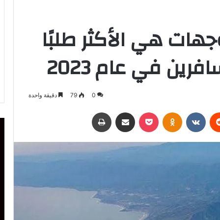
ات هي الأكثر طلبًا
رين في عام 2023
0
79
دقيقة واحدة
ريست
Odnoklassniki
‫Pocket
مشاركة عبر البريد
طباعة