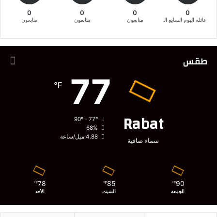
0
0
0
0
عائلة اليوم السابع المغربية
متابعون
متابعون
متابعون
طقس
77
℉
Rabat
90º - 77º
68%
4.88 ميل/ساعة
سماء صافية
78
85
90
℉
℉
℉
الجمعة
السبت
الأحد