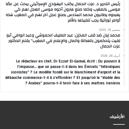
رئيس التحرير د. عزت الجمال يكتب: اليهودي الإسرائيلي يبحث عن عصًا
موسى بالمغرب وكما صنع هارون أخوه موسى العجل لهم كي
يعبدوه يطالبون محمد السادس بصنع عجل آخر لهم في المغرب هذه
أوامر توراتية يجب تنفيذها بالأمر
سبتمبر 19, 2025
محمد زيان ضد قلب المخزن: عبد اللطيف الحموشي وعبد الوافي أبو
لفيت يتحكمون بالعدالة والمال والإعلام في المغرب” بقلم الدكتور
عزت الجمال
أبريل 26, 2026
Le rédacteur en chef, Dr Ezzat El-Gamal, écrit : Du pouvoir à
l’impasse… que se passe-t-il dans les Émirats “hébraïques
sionistes” ? Le modèle fondé sur le blanchiment d’argent et la
débauche commence-t-il à s’effondrer ? Et jusqu’où le “diable des
Arabes” pourra-t-il tenir face à ses maîtres iraniens ?
الأرشيف