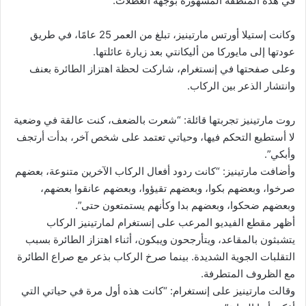
في هذه المنطقة المشهورة بوجهة العطلات.
وكانت إستيلا أورتس مارتينيز، تبلغ من العمر 25 عامًا، في طريق
عودتها إلى مايوركا من أليكانتي بعد زيارة عائلتها.
وعلى صفحتها في إنستغرام، شاركت لحظة اهتزاز الطائرة بعنف
وانتشار الذعر بين الركاب.
روت مارتينيز تجربتها قائلة: “شعرت بالضعف، كنت عالقة في وضعية
لا أستطيع التحكم فيها، وحياتي تعتمد على شخص آخر، بدأت أرتجف
وأبكي”.
وأضافت مارتينيز: “كانت ردود أفعال الركاب الآخرين متنوعة، بعضهم
صرخوا، وبعضهم بكوا، وبعضهم تقيؤوا، وبعضهم عانقوا بعضهم،
وبعضهم ضحكوا، وبعضهم بدا وكأنهم يستمتعون حتى”.
أظهر مقطع الفيديو المرعب على إنستغرام لمارتينيز الركاب
يتشبثون بالمقاعد، ويتأرجحون ويبكون، أثناء اهتزاز الطائرة بسبب
التقلبات الجوية الشديدة. بينما صرخ الركاب بذعر مع صراع الطائرة
مع الظروف المتطرفة.
وقالت مارتينيز على إنستغرام: “كانت هذه أول مرة في حياتي التي