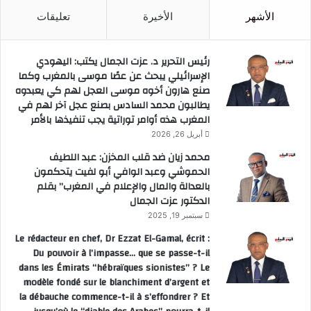
الأشهر
الأخيرة
تعليقات
رئيس التحرير د. عزت الجمال يكتب: اليهودي
الإسرائيلي يبحث عن عصًا موسى بالمغرب وكما
صنع هارون أخوه موسى العجل لهم كي يعبدوه
يطالبون محمد السادس بصنع عجل آخر لهم في
المغرب هذه أوامر توراتية يجب تنفيذها بالأمر
أبريل 26, 2026
محمد زيان ضد قلب المخزن: عبد اللطيف
الحموشي وعبد الوافي أبو لفيت يتحكمون
بالعدالة والمال والإعلام في المغرب” بقلم
الدكتور عزت الجمال
سبتمبر 19, 2025
Le rédacteur en chef, Dr Ezzat El-Gamal, écrit :
Du pouvoir à l’impasse… que se passe-t-il
dans les Émirats “hébraïques sionistes” ? Le
modèle fondé sur le blanchiment d’argent et
la débauche commence-t-il à s’effondrer ? Et