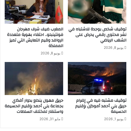
توقيف شخص بوجدة للاشتباه في
المغرب ضيف شرف مهرجان
نشر محتوى رقمي يحرض على
فونتينبلو.. احتفاء بهوية متعددة
الشغب الرياضي
الروافد وقيم التعايش التي تميز
المملكة
يونيو 8, 2026
يونيو 8, 2026
توقيف مشتبه فيه في إضرام
حريق مهول يندلع بدوار أفكاي
حريق بني أحمد أموكزن بإقليم
بجماعة بني أحمد بإقليم الحسيمة
الحسيمة
واستنفار لمختلف السلطات
يونيو 1, 2026
مايو 31, 2026