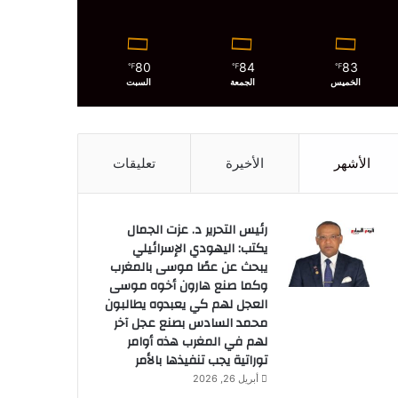
80
84
83
℉
℉
℉
الخميس
الجمعة
السبت
الأشهر
الأخيرة
تعليقات
رئيس التحرير د. عزت الجمال
يكتب: اليهودي الإسرائيلي
يبحث عن عصًا موسى بالمغرب
وكما صنع هارون أخوه موسى
العجل لهم كي يعبدوه يطالبون
محمد السادس بصنع عجل آخر
لهم في المغرب هذه أوامر
توراتية يجب تنفيذها بالأمر
أبريل 26, 2026