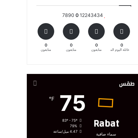
7890
0
12243434
0
0
0
0
عائلة اليوم السابع المغربية
متابعون
متابعون
متابعون
طقس
75
℉
Rabat
83º - 75º
79%
4.47 ميل/ساعة
سماء صافية