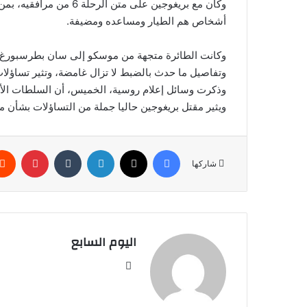
أشخاص هم الطيار ومساعده ومضيفة.
وكانت الطائرة متجهة من موسكو إلى سان بطرسبورغ 
وتفاصيل ما حدث بالضبط لا تزال غامضة، وتثير تساؤلات م
وذكرت وسائل إعلام روسية، الخميس، أن السلطات الأم
ويثير مقتل بريغوجين حاليا جملة من التساؤلات بشأن مص
فيسبوك
‫X
لينكدإن
بينتير
شاركها
اليوم السابع
موقع
الويب