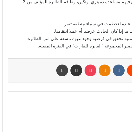
وكان مع بريغوجين على متن الرحلة 6 من مرافقيه، بمن فيهم مساعده دميتري أوتكين، وطاقم الطائرة المؤلف من 3
عندما تحطمت في سماء منطقة تفير.
ا إذا كان الحادث عرضيا أم عملا انتقاميا.
نية تحقق في فرضية وجود عبوة ناسفة على متن الطائرة.
ير المجموعة “العابرة للقارات” في الفترة المقبلة.
يست
Odnoklassniki
‫Pocket
مشاركة عبر البريد
طباعة