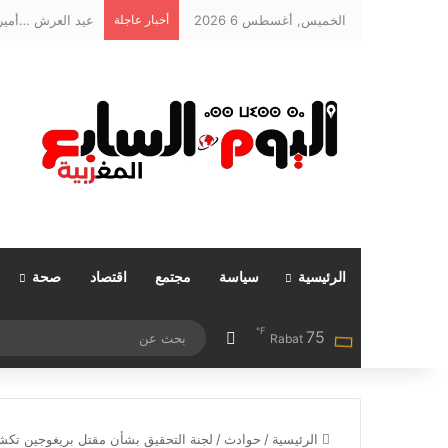
الخميس, أغسطس 6 2026
أخبار عاجلة
عيد العرش …أمير 
الرئيسية
سياسة
مجتمع
اقتصاد
صحة
℉
75
مقال عشوائي
Rabat
الرئيسية
/
حوادث
/
لجنة التحقيق بشأن مقتل بريغوجين تكش