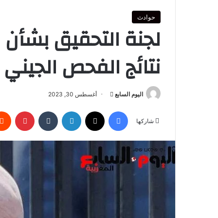
حوادث
لجنة التحقيق بشأن
نتائج الفحص الجيني
أرسل
اليوم السابع
أغسطس 30, 2023
بريدا
فيسبوك
‫X
لينكدإن
بينتير
إلكترونيا
شاركها