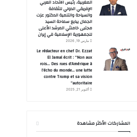
المغربية، رئيس الاتحاد العربي
الإفريقي الدولي للثقافة
والسياحة والتنمية الدكتور عزت
الجمال يبايع سماحة السيد
مجتبى خامنئي المرشد الأعلى
للجمهورية الإسلامية في إيران
مارس 19, 2026
Le rédacteur en chef Dr. Ezzat
حوادث
El Jamal écrit : “Non aux
rois… Des rues d’Amérique à
منذ 3 أسابيع
l’écho du monde… une lutte
الحسيمة…توقيف المشتبه فيه 
contre Trump et sa vision
بطفل قاصر بعد تفاعل أمني سريع
autoritaire”
أكتوبر 21, 2025
المشاركات الأكثر مشاهدة
يوليو 4, 2026
يونيو 27, 2026
السيطرة الكاملة على الحريق الغابوي الذي اندلع بغابة ملوسة التابعة لإقليم الفحص أنجرة
حريق بمطرح النفايات بجماعة باب برد يستنفر السلطات وفرق الوقاية المدنية بإقليم شفشاون
شرطة جرسيف بتنسيق مع “الديستي” توقف شخصين بتهمة النصب البنكي وانتحال صفة