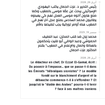
أبريل 26, 2026
رئيس التحرير د. عزت الجمال يكتب: اليهودي
الإسرائيلي يبحث عن عصًا موسى بالمغرب وكما
صنع هارون أخوه موسى العجل لهم كي يعبدوه
يطالبون محمد السادس بصنع عجل آخر لهم في
المغرب هذه أوامر توراتية يجب تنفيذها بالأمر
سبتمبر 19, 2025
محمد زيان ضد قلب المخزن: عبد اللطيف
الحموشي وعبد الوافي أبو لفيت يتحكمون
بالعدالة والمال والإعلام في المغرب” بقلم
الدكتور عزت الجمال
أبريل 26, 2026
Le rédacteur en chef, Dr Ezzat El-Gamal, écrit :
Du pouvoir à l’impasse… que se passe-t-il dans
les Émirats “hébraïques sionistes” ? Le modèle
fondé sur le blanchiment d’argent et la
débauche commence-t-il à s’effondrer ? Et
jusqu’où le “diable des Arabes” pourra-t-il tenir
face à ses maîtres iraniens ?