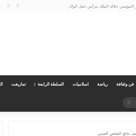
المؤمنين جلالة الملك يترأس حفل الولاء بالقصر الملكي بتطوان
فن وثقافة
رياضة
اسلاميات
السلطة الرابعة
تمازيغت
ال
بحث
عن
ف نتائج الفحص الجيني